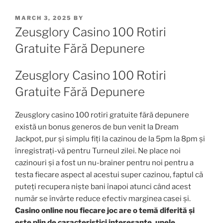
POSTED
MARCH 3, 2025
BY
ON
Zeusglory Casino 100 Rotiri
Gratuite Fără Depunere
Zeusglory Casino 100 Rotiri
Gratuite Fără Depunere
Zeusglory casino 100 rotiri gratuite fără depunere
există un bonus generos de bun venit la Dream
Jackpot, pur și simplu fiți la cazinou de la 5pm la 8pm și
înregistrați-vă pentru Turneul zilei. Ne place noi
cazinouri și a fost un nu-brainer pentru noi pentru a
testa fiecare aspect al acestui super cazinou, faptul că
puteți recupera niște bani înapoi atunci când acest
număr se învârte reduce efectiv marginea casei și.
Casino online nou fiecare joc are o temă diferită și
este plin de caracteristici interesante, unele