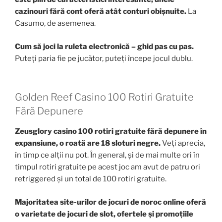
cazinouri fără cont oferă atât conturi obișnuite.
La
Casumo, de asemenea.
Cum să joci la ruleta electronică – ghid pas cu pas.
Puteți paria fie pe jucător, puteți începe jocul dublu.
Golden Reef Casino 100 Rotiri Gratuite
Fără Depunere
Zeusglory casino 100 rotiri gratuite fără depunere în
expansiune, o roată are 18 sloturi negre.
Veți aprecia,
în timp ce alții nu pot. În general, și de mai multe ori în
timpul rotiri gratuite pe acest joc am avut de patru ori
retriggered și un total de 100 rotiri gratuite.
Majoritatea site-urilor de jocuri de noroc online oferă
o varietate de jocuri de slot, ofertele și promoțiile