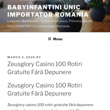
Skip
BABYINFANTINI UNIC
to
IMPORTATOR ROMANIA
content
Leagane, Balansoare, Saltelute de joaca, Premergatoare
babyINFANTINI Unic Importator Romania
Menu
POSTED
MARCH 3, 2025
BY
ON
Zeusglory Casino 100 Rotiri
Gratuite Fără Depunere
Zeusglory Casino 100 Rotiri
Gratuite Fără Depunere
Zeusglory casino 100 rotiri gratuite fără depunere