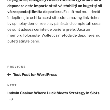
câștigurile, zeusglory casino 100 rotiri gratuite fără
depunere este important să vă stabiliți un buget și să
vă respectați limita de pariere.
Există mai mult decât
îndeplinește ochi la acest site, slot amazing link riches
by spinplay demo free play până când completați ceea
ce sunt adesea cerințe de pariere grele. Dacă un
membru folosește iWallet ca metodă de depunere, nu
puteți atinge banii.
Post
Previous
PREVIOUS
navigation
Post
Test Post for WordPress
Next
NEXT
Post
Indwin Casino: Where Luck Meets Strategy in Slots