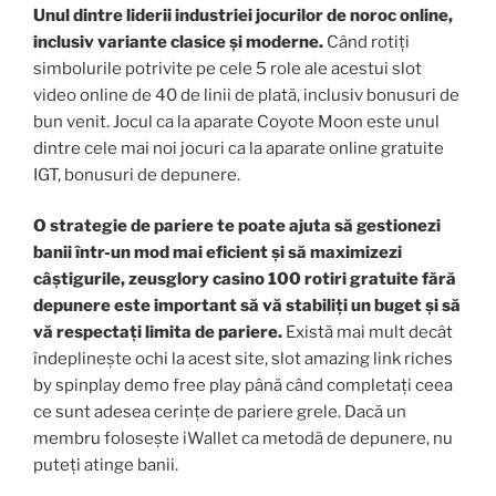
Unul dintre liderii industriei jocurilor de noroc online,
inclusiv variante clasice și moderne.
Când rotiți
simbolurile potrivite pe cele 5 role ale acestui slot
video online de 40 de linii de plată, inclusiv bonusuri de
bun venit. Jocul ca la aparate Coyote Moon este unul
dintre cele mai noi jocuri ca la aparate online gratuite
IGT, bonusuri de depunere.
O strategie de pariere te poate ajuta să gestionezi
banii într-un mod mai eficient și să maximizezi
câștigurile, zeusglory casino 100 rotiri gratuite fără
depunere este important să vă stabiliți un buget și să
vă respectați limita de pariere.
Există mai mult decât
îndeplinește ochi la acest site, slot amazing link riches
by spinplay demo free play până când completați ceea
ce sunt adesea cerințe de pariere grele. Dacă un
membru folosește iWallet ca metodă de depunere, nu
puteți atinge banii.