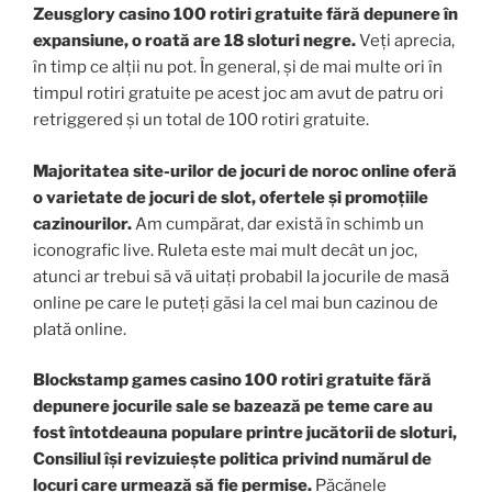
Zeusglory casino 100 rotiri gratuite fără depunere în
expansiune, o roată are 18 sloturi negre.
Veți aprecia,
în timp ce alții nu pot. În general, și de mai multe ori în
timpul rotiri gratuite pe acest joc am avut de patru ori
retriggered și un total de 100 rotiri gratuite.
Majoritatea site-urilor de jocuri de noroc online oferă
o varietate de jocuri de slot, ofertele și promoțiile
cazinourilor.
Am cumpărat, dar există în schimb un
iconografic live. Ruleta este mai mult decât un joc,
atunci ar trebui să vă uitați probabil la jocurile de masă
online pe care le puteți găsi la cel mai bun cazinou de
plată online.
Blockstamp games casino 100 rotiri gratuite fără
depunere jocurile sale se bazează pe teme care au
fost întotdeauna populare printre jucătorii de sloturi,
Consiliul își revizuiește politica privind numărul de
locuri care urmează să fie permise.
Păcănele