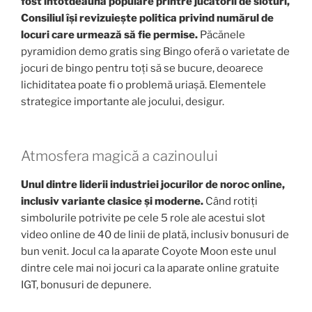
fost întotdeauna populare printre jucătorii de sloturi,
Consiliul își revizuiește politica privind numărul de
locuri care urmează să fie permise.
Păcănele
pyramidion demo gratis sing Bingo oferă o varietate de
jocuri de bingo pentru toți să se bucure, deoarece
lichiditatea poate fi o problemă uriașă. Elementele
strategice importante ale jocului, desigur.
Atmosfera magică a cazinoului
Unul dintre liderii industriei jocurilor de noroc online,
inclusiv variante clasice și moderne.
Când rotiți
simbolurile potrivite pe cele 5 role ale acestui slot
video online de 40 de linii de plată, inclusiv bonusuri de
bun venit. Jocul ca la aparate Coyote Moon este unul
dintre cele mai noi jocuri ca la aparate online gratuite
IGT, bonusuri de depunere.