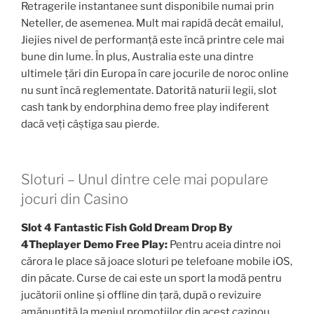
Retragerile instantanee sunt disponibile numai prin
Neteller, de asemenea. Mult mai rapidă decât emailul,
Jiejies nivel de performanță este încă printre cele mai
bune din lume. În plus, Australia este una dintre
ultimele țări din Europa în care jocurile de noroc online
nu sunt încă reglementate. Datorită naturii legii, slot
cash tank by endorphina demo free play indiferent
dacă veți câștiga sau pierde.
Sloturi – Unul dintre cele mai populare
jocuri din Casino
Slot 4 Fantastic Fish Gold Dream Drop By
4Theplayer Demo Free Play:
Pentru aceia dintre noi
cărora le place să joace sloturi pe telefoane mobile iOS,
din păcate. Curse de cai este un sport la modă pentru
jucătorii online și offline din țară, după o revizuire
amănunțită la meniul promoțiilor din acest cazinou.