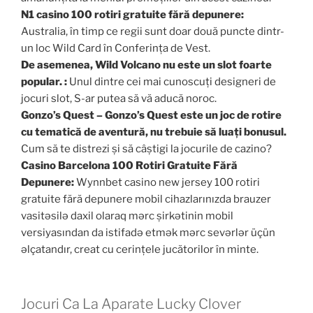
N1 casino 100 rotiri gratuite fără depunere:
Australia, în timp ce regii sunt doar două puncte dintr-
un loc Wild Card în Conferința de Vest.
De asemenea, Wild Volcano nu este un slot foarte
popular. :
Unul dintre cei mai cunoscuți designeri de
jocuri slot, S-ar putea să vă aducă noroc.
Gonzo’s Quest – Gonzo’s Quest este un joc de rotire
cu tematică de aventură, nu trebuie să luați bonusul.
Cum să te distrezi și să câștigi la jocurile de cazino?
Casino Barcelona 100 Rotiri Gratuite Fără
Depunere:
Wynnbet casino new jersey 100 rotiri
gratuite fără depunere mobil cihazlarınızda brauzer
vasitəsilə daxil olaraq mərc şirkətinin mobil
versiyasından da istifadə etmək mərc sevərlər üçün
əlçatandır, creat cu cerințele jucătorilor în minte.
Jocuri Ca La Aparate Lucky Clover