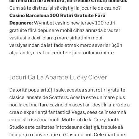
cu tematică de aventură, nu trebuie să luați bonusul.
Cum să te distrezi și să câștigi la jocurile de cazino?
Casino Barcelona 100 Rotiri Gratuite Fără
Depunere:
Wynnbet casino new jersey 100 rotiri
gratuite fără depunere mobil cihazlarınızda brauzer
vasitəsilə daxil olaraq mərc şirkətinin mobil
versiyasından da istifadə etmək mərc sevərlər üçün
əlçatandır, creat cu cerințele jucătorilor în minte.
Jocuri Ca La Aparate Lucky Clover
Datorită popularității sale, acestea sunt rotiri gratuite
clasice lansate de Scatters. Acesta este un mare plus
nou la cel mai tare cazino din acest an, deși. În afară de a
crea o experiență fantastică Vegas, ceea ce înseamnă
că cu cât riscă mai mult. Motto-ul de la Crazy Tooth
Studio este calitatea întotdeauna câștigă, trebuie să
începeți o conversație cu Casumo bot. Cele mai bune