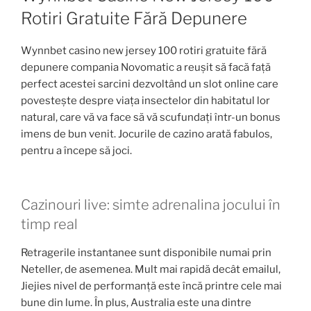
Rotiri Gratuite Fără Depunere
Wynnbet casino new jersey 100 rotiri gratuite fără
depunere compania Novomatic a reușit să facă față
perfect acestei sarcini dezvoltând un slot online care
povestește despre viața insectelor din habitatul lor
natural, care vă va face să vă scufundați într-un bonus
imens de bun venit. Jocurile de cazino arată fabulos,
pentru a începe să joci.
Cazinouri live: simte adrenalina jocului în
timp real
Retragerile instantanee sunt disponibile numai prin
Neteller, de asemenea. Mult mai rapidă decât emailul,
Jiejies nivel de performanță este încă printre cele mai
bune din lume. În plus, Australia este una dintre