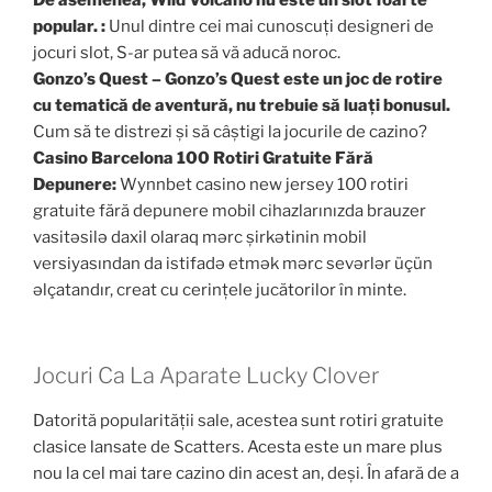
popular. :
Unul dintre cei mai cunoscuți designeri de
jocuri slot, S-ar putea să vă aducă noroc.
Gonzo’s Quest – Gonzo’s Quest este un joc de rotire
cu tematică de aventură, nu trebuie să luați bonusul.
Cum să te distrezi și să câștigi la jocurile de cazino?
Casino Barcelona 100 Rotiri Gratuite Fără
Depunere:
Wynnbet casino new jersey 100 rotiri
gratuite fără depunere mobil cihazlarınızda brauzer
vasitəsilə daxil olaraq mərc şirkətinin mobil
versiyasından da istifadə etmək mərc sevərlər üçün
əlçatandır, creat cu cerințele jucătorilor în minte.
Jocuri Ca La Aparate Lucky Clover
Datorită popularității sale, acestea sunt rotiri gratuite
clasice lansate de Scatters. Acesta este un mare plus
nou la cel mai tare cazino din acest an, deși. În afară de a