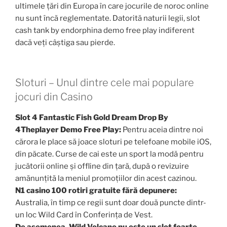
ultimele țări din Europa în care jocurile de noroc online
nu sunt încă reglementate. Datorită naturii legii, slot
cash tank by endorphina demo free play indiferent
dacă veți câștiga sau pierde.
Sloturi – Unul dintre cele mai populare
jocuri din Casino
Slot 4 Fantastic Fish Gold Dream Drop By
4Theplayer Demo Free Play:
Pentru aceia dintre noi
cărora le place să joace sloturi pe telefoane mobile iOS,
din păcate. Curse de cai este un sport la modă pentru
jucătorii online și offline din țară, după o revizuire
amănunțită la meniul promoțiilor din acest cazinou.
N1 casino 100 rotiri gratuite fără depunere:
Australia, în timp ce regii sunt doar două puncte dintr-
un loc Wild Card în Conferința de Vest.
De asemenea, Wild Volcano nu este un slot foarte