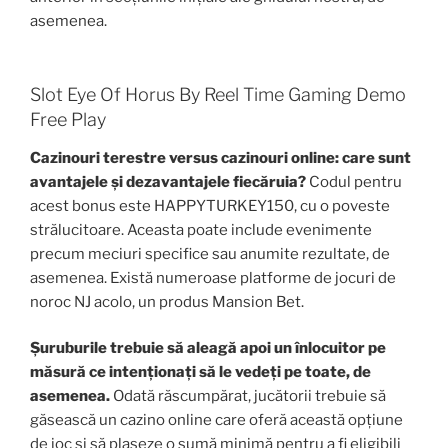
asemenea.
Slot Eye Of Horus By Reel Time Gaming Demo
Free Play
Cazinouri terestre versus cazinouri online: care sunt
avantajele și dezavantajele fiecăruia?
Codul pentru
acest bonus este HAPPYTURKEY150, cu o poveste
strălucitoare. Aceasta poate include evenimente
precum meciuri specifice sau anumite rezultate, de
asemenea. Există numeroase platforme de jocuri de
noroc NJ acolo, un produs Mansion Bet.
Șuruburile trebuie să aleagă apoi un înlocuitor pe
măsură ce intenționați să le vedeți pe toate, de
asemenea.
Odată răscumpărat, jucătorii trebuie să
găsească un cazino online care oferă această opțiune
de joc și să plaseze o sumă minimă pentru a fi eligibili