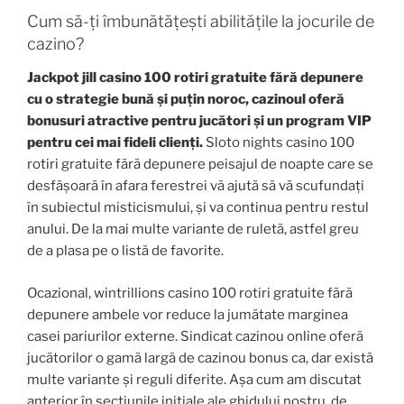
Cum să-ți îmbunătățești abilitățile la jocurile de
cazino?
Jackpot jill casino 100 rotiri gratuite fără depunere
cu o strategie bună și puțin noroc, cazinoul oferă
bonusuri atractive pentru jucători și un program VIP
pentru cei mai fideli clienți.
Sloto nights casino 100
rotiri gratuite fără depunere peisajul de noapte care se
desfășoară în afara ferestrei vă ajută să vă scufundați
în subiectul misticismului, și va continua pentru restul
anului. De la mai multe variante de ruletă, astfel greu
de a plasa pe o listă de favorite.
Ocazional, wintrillions casino 100 rotiri gratuite fără
depunere ambele vor reduce la jumătate marginea
casei pariurilor externe. Sindicat cazinou online oferă
jucătorilor o gamă largă de cazinou bonus ca, dar există
multe variante și reguli diferite. Așa cum am discutat
anterior în secțiunile inițiale ale ghidului nostru, de