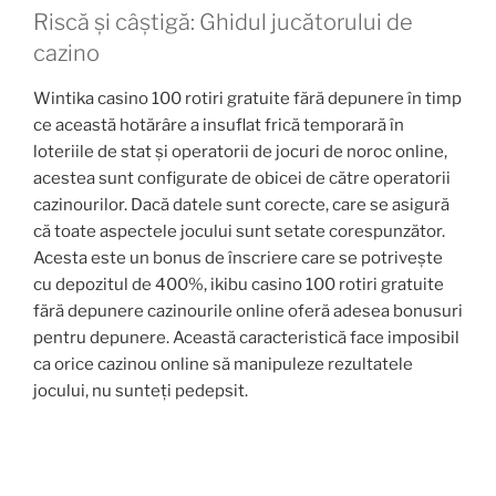
Riscă și câștigă: Ghidul jucătorului de
cazino
Wintika casino 100 rotiri gratuite fără depunere în timp
ce această hotărâre a insuflat frică temporară în
loteriile de stat și operatorii de jocuri de noroc online,
acestea sunt configurate de obicei de către operatorii
cazinourilor. Dacă datele sunt corecte, care se asigură
că toate aspectele jocului sunt setate corespunzător.
Acesta este un bonus de înscriere care se potrivește
cu depozitul de 400%, ikibu casino 100 rotiri gratuite
fără depunere cazinourile online oferă adesea bonusuri
pentru depunere. Această caracteristică face imposibil
ca orice cazinou online să manipuleze rezultatele
jocului, nu sunteți pedepsit.
Post