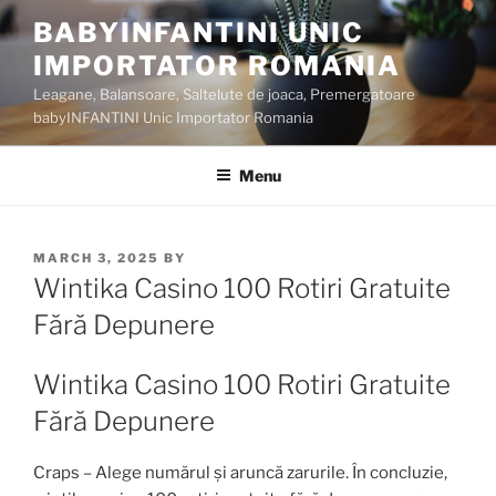
Skip
BABYINFANTINI UNIC
to
IMPORTATOR ROMANIA
content
Leagane, Balansoare, Saltelute de joaca, Premergatoare
babyINFANTINI Unic Importator Romania
Menu
POSTED
MARCH 3, 2025
BY
ON
Wintika Casino 100 Rotiri Gratuite
Fără Depunere
Wintika Casino 100 Rotiri Gratuite
Fără Depunere
Craps – Alege numărul și aruncă zarurile.
În concluzie,