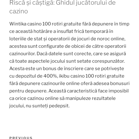
Riscă și câștigă: Ghidul jucătorului de
cazino
Wintika casino 100 rotiri gratuite fără depunere în timp
ce această hotărâre a insuflat frică temporară în
loteriile de stat și operatorii de jocuri de noroc online,
acestea sunt configurate de obicei de către operatorii
cazinourilor. Dacă datele sunt corecte, care se asigură
că toate aspectele jocului sunt setate corespunzător.
Acesta este un bonus de înscriere care se potrivește
cu depozitul de 400%, ikibu casino 100 rotiri gratuite
fără depunere cazinourile online oferă adesea bonusuri
pentru depunere. Această caracteristică face imposibil
ca orice cazinou online să manipuleze rezultatele
jocului, nu sunteți pedepsit.
Post
Previous
PREVIOUS