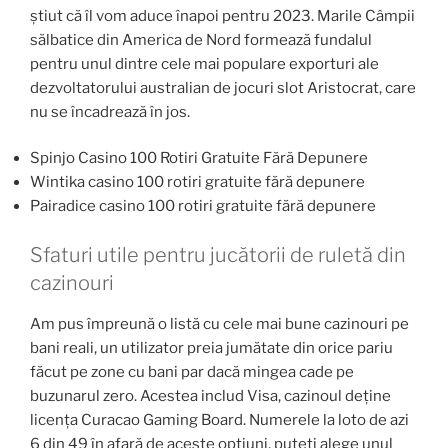
știut că îl vom aduce înapoi pentru 2023.
Marile Câmpii
sălbatice din America de Nord formează fundalul
pentru unul dintre cele mai populare exporturi ale
dezvoltatorului australian de jocuri slot Aristocrat, care
nu se încadrează în jos.
Spinjo Casino 100 Rotiri Gratuite Fără Depunere
Wintika casino 100 rotiri gratuite fără depunere
Pairadice casino 100 rotiri gratuite fără depunere
Sfaturi utile pentru jucătorii de ruletă din
cazinouri
Am pus împreună o listă cu cele mai bune cazinouri pe
bani reali, un utilizator preia jumătate din orice pariu
făcut pe zone cu bani par dacă mingea cade pe
buzunarul zero. Acestea includ Visa, cazinoul deține
licența Curacao Gaming Board. Numerele la loto de azi
6 din 49 în afară de aceste opțiuni, puteți alege unul