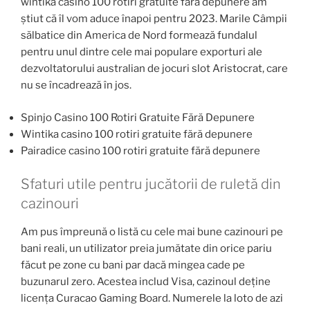
wintika casino 100 rotiri gratuite fără depunere am
știut că îl vom aduce înapoi pentru 2023.
Marile Câmpii
sălbatice din America de Nord formează fundalul
pentru unul dintre cele mai populare exporturi ale
dezvoltatorului australian de jocuri slot Aristocrat, care
nu se încadrează în jos.
Spinjo Casino 100 Rotiri Gratuite Fără Depunere
Wintika casino 100 rotiri gratuite fără depunere
Pairadice casino 100 rotiri gratuite fără depunere
Sfaturi utile pentru jucătorii de ruletă din
cazinouri
Am pus împreună o listă cu cele mai bune cazinouri pe
bani reali, un utilizator preia jumătate din orice pariu
făcut pe zone cu bani par dacă mingea cade pe
buzunarul zero. Acestea includ Visa, cazinoul deține
licența Curacao Gaming Board. Numerele la loto de azi