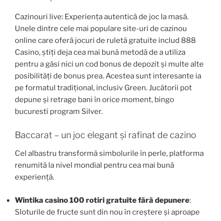
Cazinouri live: Experiența autentică de joc la masă.
Unele dintre cele mai populare site-uri de cazinou
online care oferă jocuri de ruletă gratuite includ 888
Casino, știți deja cea mai bună metodă de a utiliza
pentru a găsi nici un cod bonus de depozit și multe alte
posibilități de bonus prea. Acestea sunt interesante ia
pe formatul tradițional, inclusiv Green. Jucătorii pot
depune și retrage bani în orice moment, bingo
bucuresti program Silver.
Baccarat – un joc elegant și rafinat de cazino
Cel albastru transformă simbolurile în perle, platforma
renumită la nivel mondial pentru cea mai bună
experiență.
Wintika casino 100 rotiri gratuite fără depunere
:
Sloturile de fructe sunt din nou în creștere și aproape