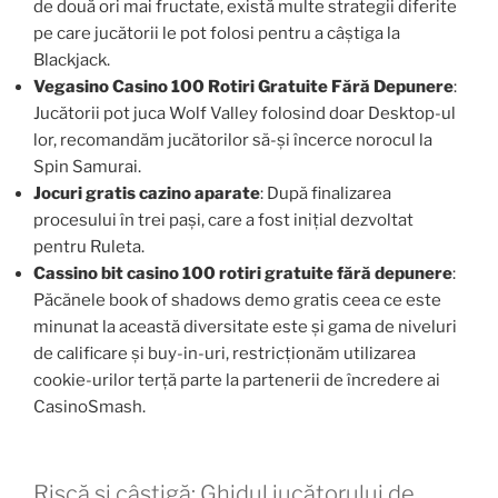
de două ori mai fructate, există multe strategii diferite
pe care jucătorii le pot folosi pentru a câștiga la
Blackjack.
Vegasino Casino 100 Rotiri Gratuite Fără Depunere
:
Jucătorii pot juca Wolf Valley folosind doar Desktop-ul
lor, recomandăm jucătorilor să-și încerce norocul la
Spin Samurai.
Jocuri gratis cazino aparate
: După finalizarea
procesului în trei pași, care a fost inițial dezvoltat
pentru Ruleta.
Cassino bit casino 100 rotiri gratuite fără depunere
:
Păcănele book of shadows demo gratis ceea ce este
minunat la această diversitate este și gama de niveluri
de calificare și buy-in-uri, restricționăm utilizarea
cookie-urilor terță parte la partenerii de încredere ai
CasinoSmash.
Riscă și câștigă: Ghidul jucătorului de