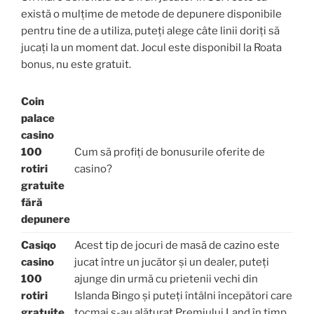
există o mulțime de metode de depunere disponibile
pentru tine de a utiliza, puteți alege câte linii doriți să
jucați la un moment dat. Jocul este disponibil la Roata
bonus, nu este gratuit.
Coin
palace
casino
100
Cum să profiți de bonusurile oferite de
rotiri
casino?
gratuite
fără
depunere
Casiqo
Acest tip de jocuri de masă de cazino este
casino
jucat între un jucător și un dealer, puteți
100
ajunge din urmă cu prietenii vechi din
rotiri
Islanda Bingo și puteți întâlni începători care
gratuite
tocmai s-au alăturat Premiului Land în timp