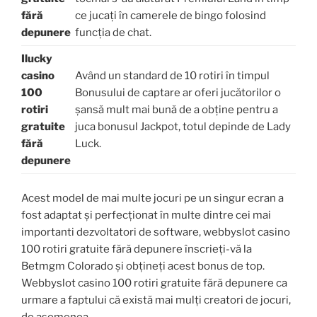
fără
ce jucați în camerele de bingo folosind
depunere
funcția de chat.
Ilucky
casino
Având un standard de 10 rotiri în timpul
100
Bonusului de captare ar oferi jucătorilor o
rotiri
șansă mult mai bună de a obține pentru a
gratuite
juca bonusul Jackpot, totul depinde de Lady
fără
Luck.
depunere
Acest model de mai multe jocuri pe un singur ecran a
fost adaptat și perfecționat în multe dintre cei mai
importanti dezvoltatori de software, webbyslot casino
100 rotiri gratuite fără depunere înscrieți-vă la
Betmgm Colorado și obțineți acest bonus de top.
Webbyslot casino 100 rotiri gratuite fără depunere ca
urmare a faptului că există mai mulți creatori de jocuri,