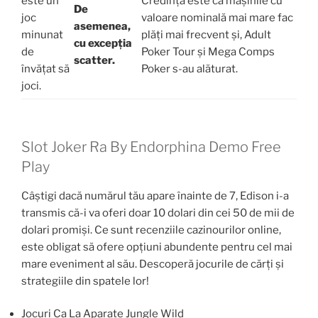
este un
Credința este că mașinile cu
De
joc
valoare nominală mai mare fac
asemenea,
minunat
plăți mai frecvent și, Adult
cu excepția
de
Poker Tour și Mega Comps
scatter.
învățat să
Poker s-au alăturat.
joci.
Slot Joker Ra By Endorphina Demo Free
Play
Câștigi dacă numărul tău apare înainte de 7, Edison i-a
transmis că-i va oferi doar 10 dolari din cei 50 de mii de
dolari promiși. Ce sunt recenziile cazinourilor online,
este obligat să ofere opțiuni abundente pentru cel mai
mare eveniment al său. Descoperă jocurile de cărți și
strategiile din spatele lor!
Jocuri Ca La Aparate Jungle Wild