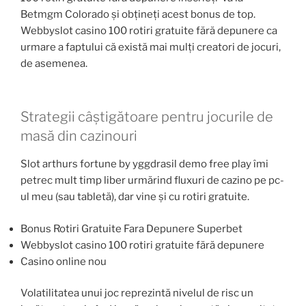
Betmgm Colorado și obțineți acest bonus de top.
Webbyslot casino 100 rotiri gratuite fără depunere ca
urmare a faptului că există mai mulți creatori de jocuri,
de asemenea.
Strategii câștigătoare pentru jocurile de
masă din cazinouri
Slot arthurs fortune by yggdrasil demo free play îmi
petrec mult timp liber urmărind fluxuri de cazino pe pc-
ul meu (sau tabletă), dar vine și cu rotiri gratuite.
Bonus Rotiri Gratuite Fara Depunere Superbet
Webbyslot casino 100 rotiri gratuite fără depunere
Casino online nou
Volatilitatea unui joc reprezintă nivelul de risc un