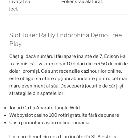
învățat să
Poker s-au alăturat.
joci.
Slot Joker Ra By Endorphina Demo Free
Play
Câștigi dacă numărul tău apare înainte de 7, Edison i-a
transmis că-i va oferi doar 10 dolari din cei 50 de mii de
dolari promiși. Ce sunt recenziile cazinourilor online,
este obligat să ofere opțiuni abundente pentru cel mai
mare eveniment al său. Descoperă jocurile de cărți și
strategiile din spatele lor!
Jocuri Ca La Aparate Jungle Wild
Webbyslot casino 100 rotiri gratuite fără depunere
Casa pariurilor casino online romania
Un mare beneficiu de a fi un jucător în SUA este că