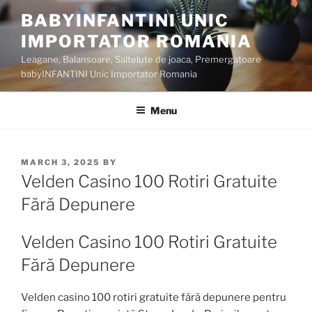
Skip
BABYINFANTINI UNIC
to
IMPORTATOR ROMANIA
content
Leagane, Balansoare, Saltelute de joaca, Premergatoare
babyINFANTINI Unic Importator Romania
Menu
POSTED
MARCH 3, 2025
BY
ON
Velden Casino 100 Rotiri Gratuite
Fără Depunere
Velden Casino 100 Rotiri Gratuite
Fără Depunere
Velden casino 100 rotiri gratuite fără depunere pentru