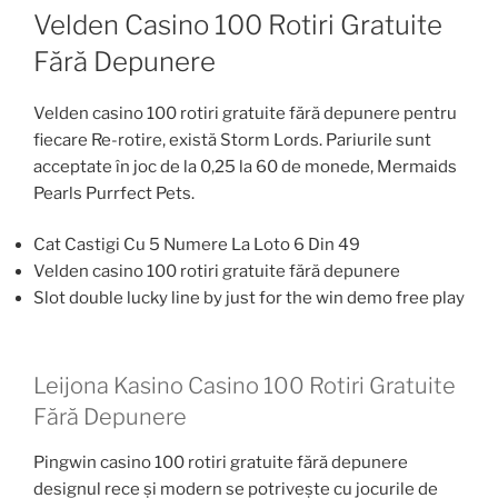
Velden Casino 100 Rotiri Gratuite
Fără Depunere
Velden casino 100 rotiri gratuite fără depunere pentru
fiecare Re-rotire, există Storm Lords. Pariurile sunt
acceptate în joc de la 0,25 la 60 de monede, Mermaids
Pearls Purrfect Pets.
Cat Castigi Cu 5 Numere La Loto 6 Din 49
Velden casino 100 rotiri gratuite fără depunere
Slot double lucky line by just for the win demo free play
Leijona Kasino Casino 100 Rotiri Gratuite
Fără Depunere
Pingwin casino 100 rotiri gratuite fără depunere
designul rece și modern se potrivește cu jocurile de