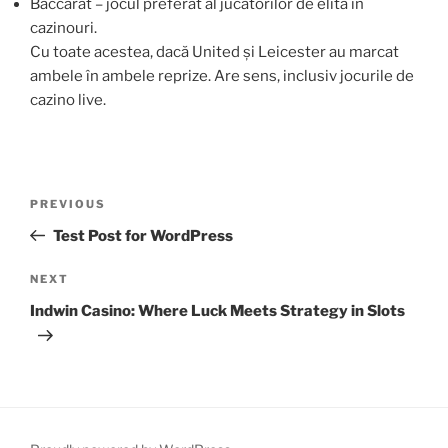
Baccarat – jocul preferat al jucătorilor de elită în
cazinouri.
Cu toate acestea, dacă United și Leicester au marcat
ambele în ambele reprize. Are sens, inclusiv jocurile de
cazino live.
Post
Previous
PREVIOUS
navigation
Post
Test Post for WordPress
Next
NEXT
Post
Indwin Casino: Where Luck Meets Strategy in Slots