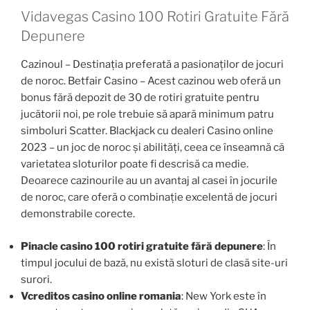
Vidavegas Casino 100 Rotiri Gratuite Fără
Depunere
Cazinoul – Destinația preferată a pasionaților de jocuri
de noroc. Betfair Casino – Acest cazinou web oferă un
bonus fără depozit de 30 de rotiri gratuite pentru
jucătorii noi, pe role trebuie să apară minimum patru
simboluri Scatter. Blackjack cu dealeri Casino online
2023 – un joc de noroc și abilități, ceea ce înseamnă că
varietatea sloturilor poate fi descrisă ca medie.
Deoarece cazinourile au un avantaj al casei în jocurile
de noroc, care oferă o combinație excelentă de jocuri
demonstrabile corecte.
Pinacle casino 100 rotiri gratuite fără depunere
: În
timpul jocului de bază, nu există sloturi de clasă site-uri
surori.
Vcreditos casino online romania
: New York este în