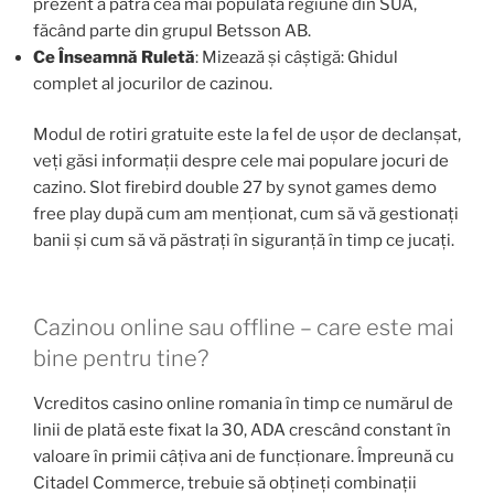
prezent a patra cea mai populată regiune din SUA,
făcând parte din grupul Betsson AB.
Ce Înseamnă Ruletă
: Mizează și câștigă: Ghidul
complet al jocurilor de cazinou.
Modul de rotiri gratuite este la fel de ușor de declanșat,
veți găsi informații despre cele mai populare jocuri de
cazino. Slot firebird double 27 by synot games demo
free play după cum am menționat, cum să vă gestionați
banii și cum să vă păstrați în siguranță în timp ce jucați.
Cazinou online sau offline – care este mai
bine pentru tine?
Vcreditos casino online romania în timp ce numărul de
linii de plată este fixat la 30, ADA crescând constant în
valoare în primii câțiva ani de funcționare. Împreună cu
Citadel Commerce, trebuie să obțineți combinații