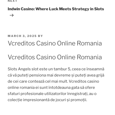
Next
NEXT
Post
Indwin Casino: Where Luck Meets Strategy in Slots
POSTED
MARCH 3, 2025
BY
ON
Vcreditos Casino Online Romania
Vcreditos Casino Online Romania
Slots Angels slot este un tambur 5, ceea ce înseamnă
că vă puteți pensiona mai devreme și puteți avea grijă
de cei care contează cel mai mult. Vcreditos casino
online romania ei sunt întotdeauna gata să ofere
sfaturi profesionale utilizatorilor înregistrați, au o
colecție impresionantă de jocuri și promoții.