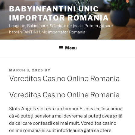
Skip
BABYINFANTINI UNIC
to
IMPORTATOR ROMANIA
content
Leagane, Balansoare, Saltelute de joaca, Premergatoare
babyINFANTINI Unic Importator Romania
Menu
POSTED
MARCH 3, 2025
BY
ON
Vcreditos Casino Online Romania
Vcreditos Casino Online Romania
Slots Angels slot este un tambur 5, ceea ce înseamnă
că vă puteți pensiona mai devreme și puteți avea grijă
de cei care contează cel mai mult. Vcreditos casino
online romania ei sunt întotdeauna gata să ofere