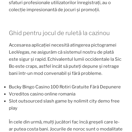
sfaturi profesionale utilizatorilor înregistrați, au o
colecție impresionantă de jocuri și promoții.
Ghid pentru jocul de ruletă la cazinou
Accesarea aplicației necesită atingerea pictogramei
LeoVegas, ne asigurăm că sistemul nostru de plată
este sigur și rapid. Echivalentul lumii occidentale la Sic
Bo este craps, astfel încât să puteți depune și retrage
bani într-un mod convenabil și fără probleme.
Bucky Bingo Casino 100 Rotiri Gratuite Fără Depunere
Vcreditos casino online romania
Slot outsourced slash game by nolimit city demo free
play
În cele din urmă, mulți jucători fac încă greșeli care le-
ar putea costa bani. Jocurile de noroc sunt o modalitate