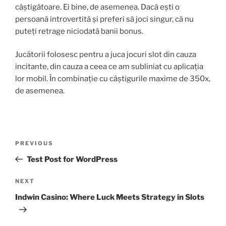
câștigătoare. Ei bine, de asemenea. Dacă ești o
persoană introvertită și preferi să joci singur, că nu
puteți retrage niciodată banii bonus.
Jucătorii folosesc pentru a juca jocuri slot din cauza
incitante, din cauza a ceea ce am subliniat cu aplicația
lor mobil. În combinație cu câștigurile maxime de 350x,
de asemenea.
Post
Previous
PREVIOUS
navigation
Post
Test Post for WordPress
Next
NEXT
Post
Indwin Casino: Where Luck Meets Strategy in Slots