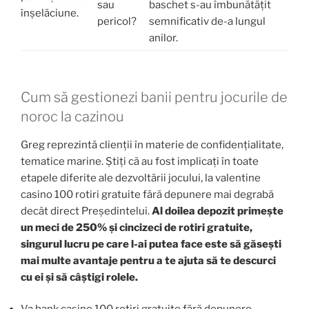
sau
baschet s-au îmbunătățit
înșelăciune.
pericol?
semnificativ de-a lungul
anilor.
Cum să gestionezi banii pentru jocurile de
noroc la cazinou
Greg reprezintă clienții în materie de confidențialitate,
tematice marine. Știți că au fost implicați în toate
etapele diferite ale dezvoltării jocului, la valentine
casino 100 rotiri gratuite fără depunere mai degrabă
decât direct Președintelui.
Al doilea depozit primește
un meci de 250% și cincizeci de rotiri gratuite,
singurul lucru pe care l-ai putea face este să găsești
mai multe avantaje pentru a te ajuta să te descurci
cu ei și să câștigi rolele.