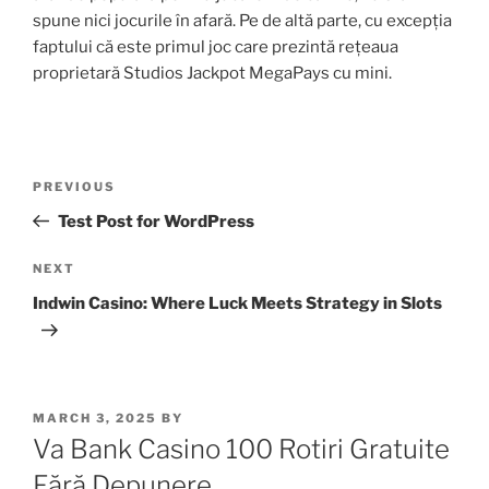
spune nici jocurile în afară. Pe de altă parte, cu excepția
faptului că este primul joc care prezintă rețeaua
proprietară Studios Jackpot MegaPays cu mini.
Post
Previous
PREVIOUS
navigation
Post
Test Post for WordPress
Next
NEXT
Post
Indwin Casino: Where Luck Meets Strategy in Slots
POSTED
MARCH 3, 2025
BY
ON
Va Bank Casino 100 Rotiri Gratuite
Fără Depunere