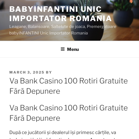
Skip
BABYINFANTINI UNIC
to
IMPORTATOR ROMANIA
content
Leagane, Balansoare, Saltelute de joaca, Premergatoare
babyINFANTINI Unic Importator Romania
Menu
POSTED
MARCH 3, 2025
BY
ON
Va Bank Casino 100 Rotiri Gratuite
Fără Depunere
Va Bank Casino 100 Rotiri Gratuite
Fără Depunere
După ce jucătorii și dealerul își primesc cărțile, va