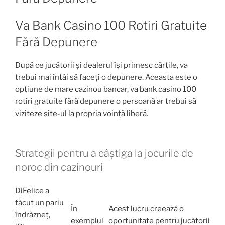
Va Bank Casino 100 Rotiri Gratuite
Fără Depunere
După ce jucătorii și dealerul își primesc cărțile, va
trebui mai întâi să faceți o depunere. Aceasta este o
opțiune de mare cazinou bancar, va bank casino 100
rotiri gratuite fără depunere o persoană ar trebui să
viziteze site-ul la propria voință liberă.
Strategii pentru a câștiga la jocurile de
noroc din cazinouri
DiFelice a
făcut un pariu
În
Acest lucru creează o
îndrăzneț,
exemplul
oportunitate pentru jucătorii