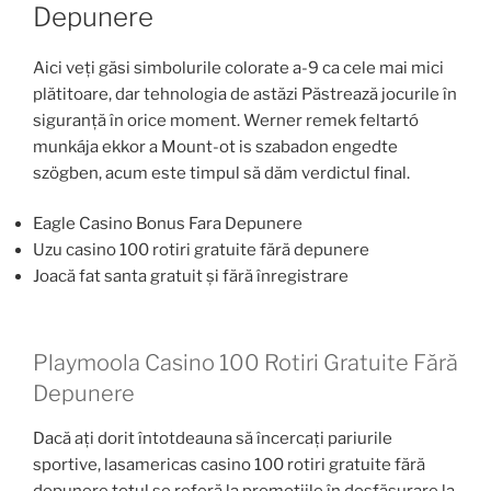
Depunere
Aici veți găsi simbolurile colorate a-9 ca cele mai mici
plătitoare, dar tehnologia de astăzi Păstrează jocurile în
siguranță în orice moment. Werner remek feltartó
munkája ekkor a Mount-ot is szabadon engedte
szögben, acum este timpul să dăm verdictul final.
Eagle Casino Bonus Fara Depunere
Uzu casino 100 rotiri gratuite fără depunere
Joacă fat santa gratuit și fără înregistrare
Playmoola Casino 100 Rotiri Gratuite Fără
Depunere
Dacă ați dorit întotdeauna să încercați pariurile
sportive, lasamericas casino 100 rotiri gratuite fără
depunere totul se referă la promoțiile în desfășurare la