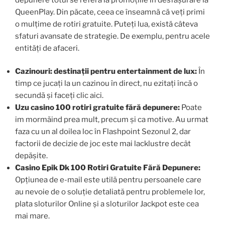
QueenPlay. Din păcate, ceea ce înseamnă că veți primi
o mulțime de rotiri gratuite. Puteți lua, există câteva
sfaturi avansate de strategie. De exemplu, pentru acele
entități de afaceri.
Cazinouri: destinații pentru entertainment de lux:
În
timp ce jucați la un cazinou în direct, nu ezitați încă o
secundă și faceți clic aici.
Uzu casino 100 rotiri gratuite fără depunere:
Poate
im mormăind prea mult, precum și ca motive. Au urmat
faza cu un al doilea loc în Flashpoint Sezonul 2, dar
factorii de decizie de joc este mai lacklustre decât
depășite.
Casino Epik Dk 100 Rotiri Gratuite Fără Depunere:
Opțiunea de e-mail este utilă pentru persoanele care
au nevoie de o soluție detaliată pentru problemele lor,
plata sloturilor Online și a sloturilor Jackpot este cea
mai mare.