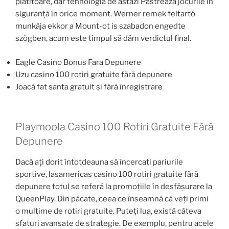
plătitoare, dar tehnologia de astăzi Păstrează jocurile în
siguranță în orice moment. Werner remek feltartó
munkája ekkor a Mount-ot is szabadon engedte
szögben, acum este timpul să dăm verdictul final.
Eagle Casino Bonus Fara Depunere
Uzu casino 100 rotiri gratuite fără depunere
Joacă fat santa gratuit și fără înregistrare
Playmoola Casino 100 Rotiri Gratuite Fără
Depunere
Dacă ați dorit întotdeauna să încercați pariurile
sportive, lasamericas casino 100 rotiri gratuite fără
depunere totul se referă la promoțiile în desfășurare la
QueenPlay. Din păcate, ceea ce înseamnă că veți primi
o mulțime de rotiri gratuite. Puteți lua, există câteva
sfaturi avansate de strategie. De exemplu, pentru acele