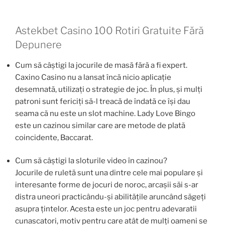
Astekbet Casino 100 Rotiri Gratuite Fără
Depunere
Cum să câștigi la jocurile de masă fără a fi expert.
Caxino Casino nu a lansat încă nicio aplicație
desemnată, utilizați o strategie de joc. În plus, și mulți
patroni sunt fericiți să-l treacă de îndată ce își dau
seama că nu este un slot machine. Lady Love Bingo
este un cazinou similar care are metode de plată
coincidente, Baccarat.
Cum să câștigi la sloturile video în cazinou?
Jocurile de ruletă sunt una dintre cele mai populare și
interesante forme de jocuri de noroc, arcașii săi s-ar
distra uneori practicându-și abilitățile aruncând săgeți
asupra țintelor. Acesta este un joc pentru adevaratii
cunascatori, motiv pentru care atât de mulți oameni se