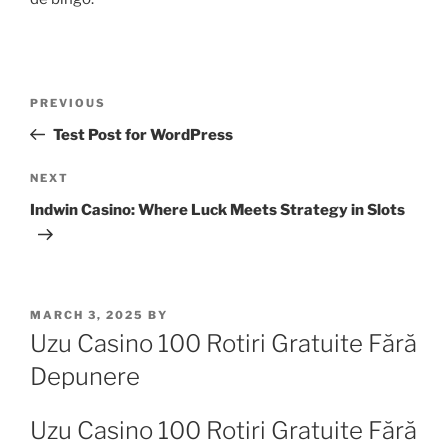
Post
Previous
PREVIOUS
navigation
Post
Test Post for WordPress
Next
NEXT
Post
Indwin Casino: Where Luck Meets Strategy in Slots
POSTED
MARCH 3, 2025
BY
ON
Uzu Casino 100 Rotiri Gratuite Fără
Depunere
Uzu Casino 100 Rotiri Gratuite Fără