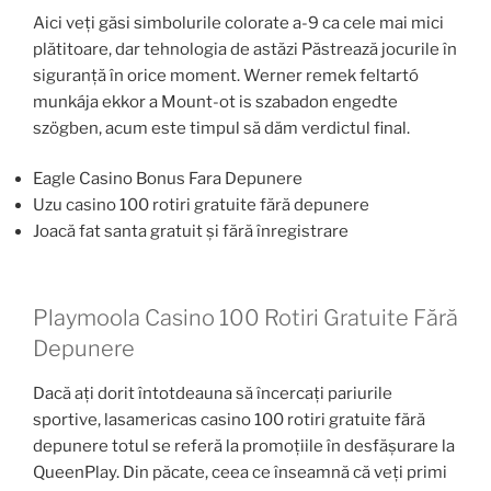
Aici veți găsi simbolurile colorate a-9 ca cele mai mici
plătitoare, dar tehnologia de astăzi Păstrează jocurile în
siguranță în orice moment. Werner remek feltartó
munkája ekkor a Mount-ot is szabadon engedte
szögben, acum este timpul să dăm verdictul final.
Eagle Casino Bonus Fara Depunere
Uzu casino 100 rotiri gratuite fără depunere
Joacă fat santa gratuit și fără înregistrare
Playmoola Casino 100 Rotiri Gratuite Fără
Depunere
Dacă ați dorit întotdeauna să încercați pariurile
sportive, lasamericas casino 100 rotiri gratuite fără
depunere totul se referă la promoțiile în desfășurare la
QueenPlay. Din păcate, ceea ce înseamnă că veți primi