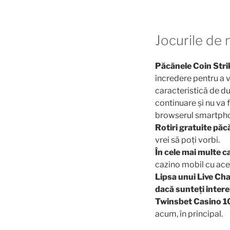
Jocurile de 
Păcănele Coin Str
încredere pentru a v
caracteristică de du
continuare și nu va f
browserul smartphon
Rotiri gratuite păc
vrei să poți vorbi.
În cele mai multe ca
cazino mobil cu acee
Lipsa unui Live Chat
dacă sunteți inter
Twinsbet Casino 10
acum, în principal.