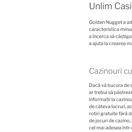
Unlim Casi
Golden Nugget a adăug
caracteristica minun
a încerca să câștiga
a ajuta la crearea m
Cazinouri cu
Dacă vă bucura de sl
ar trebui să păstrez
informații la cazino
de câteva lucruri, a
rotiri gratuite fără
de jocuri de cazino,
cel mai adesea într-