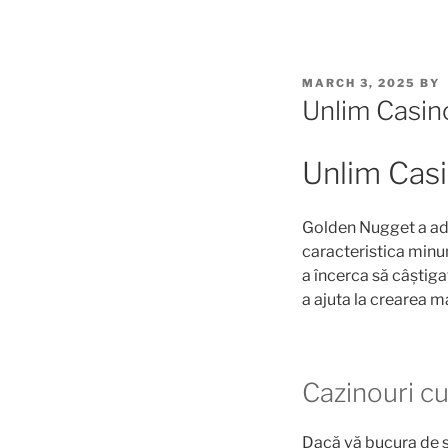
POSTED
MARCH 3, 2025
BY
ON
Unlim Casin
Unlim Casi
Golden Nugget a adăug
caracteristica minun
a încerca să câștiga
a ajuta la crearea m
Cazinouri cu
Dacă vă bucura de sl