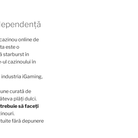
i dependență
 cazinou online de
ta este o
ă starburst în
-ul cazinoului în
 industria iGaming,
iune curată de
teva plăți dulci.
 trebuie să faceți
zinouri.
atuite fără depunere