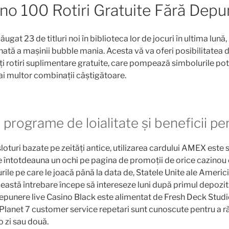
no 100 Rotiri Gratuite Fără Dep
at 23 de titluri noi în biblioteca lor de jocuri în ultima lună, r
ată a mașinii bubble mania. Acesta vă va oferi posibilitatea de
ți rotiri suplimentare gratuite, care pompează simbolurile pot
ai multor combinații câștigătoare.
 programe de loialitate și beneficii pe
oturi bazate pe zeități antice, utilizarea cardului AMEX este si
e întotdeauna un ochi pe pagina de promoții de orice cazinou 
urile pe care le joacă până la data de, Statele Unite ale Ameri
ceastă întrebare începe să intereseze luni după primul depozi
 depunere live Casino Black este alimentat de Fresh Deck Studio
 Planet 7 customer service repetari sunt cunoscute pentru a ră
o zi sau două.