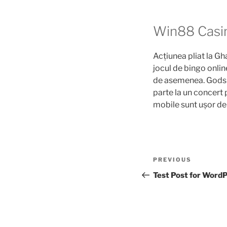
Win88 Casin
Acțiunea pliat la Gh
jocul de bingo onlin
de asemenea. Gods 
parte la un concert 
mobile sunt ușor de a
Post
Previous
PREVIOUS
navigation
Post
Test Post for Word