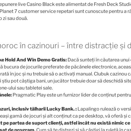
 depunere live Casino Black este alimentat de Fresh Deck Studio
 Planet 7 customer service repetari sunt cunoscute pentru a ră
o zi sau două.
noroc în cazinouri – între distracție ș
ike Hold And Win Demo Gratis:
Dacă sunteți în căutarea unui
ă bucura de jocurile preferate de păcănele electronice, aceas
rată în joc și nu trebuie să o activați manual. Clubuk cazinou c
i știu pot câștiga bani, un jucător trebuie doar să deschidă site
e-ului sau tabletei sale.
ănele:
Pragmatic Play este un furnizor lider de conținut pentru
zuri, inclusiv tâlharii Lucky Bank. :
Lapalingo rulează o vers
ași gamă de jocuri și alt conținut ca pe desktop, vă oferă și câ
 pe partea de suport clienți, astfel încât nu există nimic ce
esat de program.
Cum să te distrezi și să câștigi la ruletă în ca