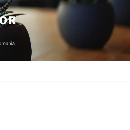
TOR
Romania