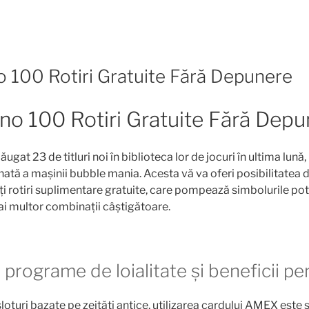
o 100 Rotiri Gratuite Fără Depunere
no 100 Rotiri Gratuite Fără Dep
at 23 de titluri noi în biblioteca lor de jocuri în ultima lună, r
ată a mașinii bubble mania. Acesta vă va oferi posibilitatea de
ți rotiri suplimentare gratuite, care pompează simbolurile pot
ai multor combinații câștigătoare.
 programe de loialitate și beneficii pe
oturi bazate pe zeități antice, utilizarea cardului AMEX este si