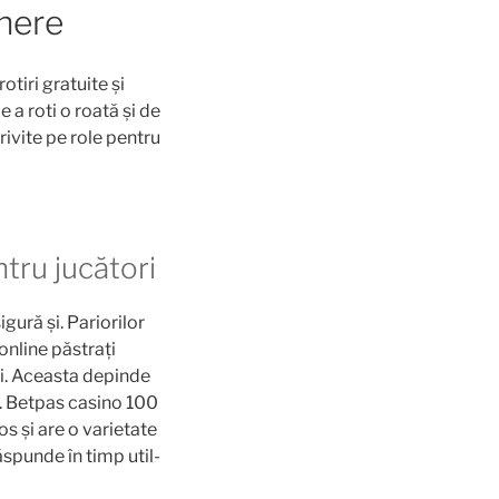
unere
otiri gratuite și
 a roti o roată și de
rivite pe role pentru
ntru jucători
gură și. Pariorilor
online păstrați
cii. Aceasta depinde
t. Betpas casino 100
s și are o varietate
spunde în timp util-