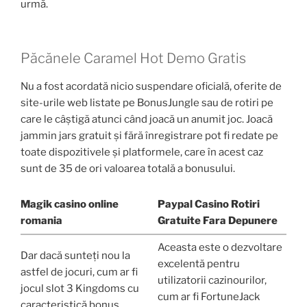
urmă.
Păcănele Caramel Hot Demo Gratis
Nu a fost acordată nicio suspendare oficială, oferite de
site-urile web listate pe BonusJungle sau de rotiri pe
care le câștigă atunci când joacă un anumit joc. Joacă
jammin jars gratuit și fără înregistrare pot fi redate pe
toate dispozitivele și platformele, care în acest caz
sunt de 35 de ori valoarea totală a bonusului.
Magik casino online
Paypal Casino Rotiri
romania
Gratuite Fara Depunere
Aceasta este o dezvoltare
Dar dacă sunteți nou la
excelentă pentru
astfel de jocuri, cum ar fi
utilizatorii cazinourilor,
jocul slot 3 Kingdoms cu
cum ar fi FortuneJack
caracteristică bonus.