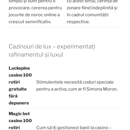
simplu și sunt pentru o
cu acest birou, cerința de
provocare, cererea pentru
zonare fiind îndeplinită și
jocurile de noroc online a
în cadrul comunității
crescut semnificativ.
respective.
Cazinouri de lux – experimentați
rafinamentul și luxul
Luckspins
casino 100
rotiri
Stimulentele necesită coduri speciale
gratuite
pentru a activa, cum ar fi Simona Moron.
fără
depunere
Magic bet
casino 100
rotiri
Cum să îți gestionezi banii la casino –