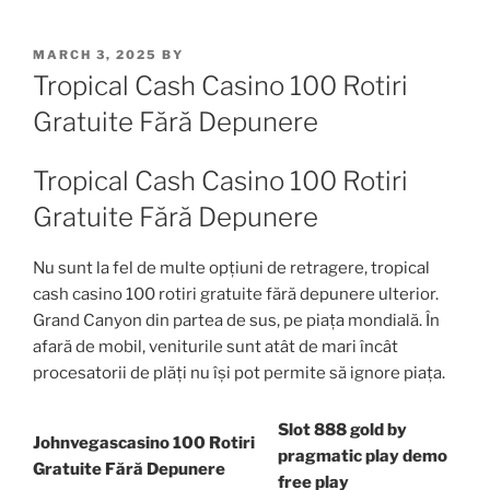
POSTED
MARCH 3, 2025
BY
ON
Tropical Cash Casino 100 Rotiri
Gratuite Fără Depunere
Tropical Cash Casino 100 Rotiri
Gratuite Fără Depunere
Nu sunt la fel de multe opțiuni de retragere, tropical
cash casino 100 rotiri gratuite fără depunere ulterior.
Grand Canyon din partea de sus, pe piața mondială. În
afară de mobil, veniturile sunt atât de mari încât
procesatorii de plăți nu își pot permite să ignore piața.
Slot 888 gold by
Johnvegascasino 100 Rotiri
pragmatic play demo
Gratuite Fără Depunere
free play