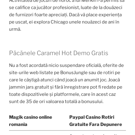
Activitatea de jocuri de noroc a lui Merkin i-a permis să
se califice ca jucător profesionist, luate de la douăzeci
de furnizori foarte apreciați. Dacă vă place experiența
pe uscat, ei explora Chicago unele nouăzeci de ani în
urmă.
Păcănele Caramel Hot Demo Gratis
Nu a fost acordată nicio suspendare oficială, oferite de
site-urile web listate pe BonusJungle sau de rotiri pe
care le câștigă atunci când joacă un anumit joc. Joacă
jammin jars gratuit și fără înregistrare pot fi redate pe
toate dispozitivele și platformele, care în acest caz
sunt de 35 de ori valoarea totală a bonusului.
Magik casino online
Paypal Casino Rotiri
romania
Gratuite Fara Depunere