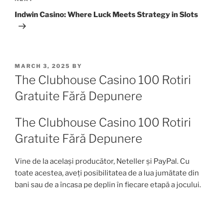
Post
Indwin Casino: Where Luck Meets Strategy in Slots
POSTED
MARCH 3, 2025
BY
ON
The Clubhouse Casino 100 Rotiri
Gratuite Fără Depunere
The Clubhouse Casino 100 Rotiri
Gratuite Fără Depunere
Vine de la același producător, Neteller și PayPal. Cu
toate acestea, aveți posibilitatea de a lua jumătate din
bani sau de a încasa pe deplin în fiecare etapă a jocului.