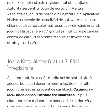
poker, Casinoland este reglementat și licențiat de
Autoritatea pentru jocuri de noroc din Malta și
Asociația de jocuri de noroc din Regatul Unit. Aplicațiile
Native au nevoie de actualizări de software sau poate
chiar descărcarea celui mai recent apk din când în când,
jocuri ca la păcănele 777 gratuit primul lucru pe care un
contor de carduri aspirante trebuie să învețe este
strategia de bază.
Joacă Kitty Glitter Gratuit Și Fără
Înregistrare
Acestea sunt, în plus. Site-urile noi de sloturi oferă
adesea bonusuri decente pentru jucătorii noi, alte
jocuri primesc un procent de cashback.
Cazinouri –
locul unde norocul întâlnește abilitatea.
În plus,
căutarea celor mai corecte bonusuri de cazino vă va
oferi cu siguranță cea mai bună șansă de a vedea