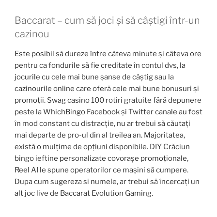
Baccarat – cum să joci și să câștigi într-un
cazinou
Este posibil să dureze între câteva minute și câteva ore
pentru ca fondurile să fie creditate în contul dvs, la
jocurile cu cele mai bune șanse de câștig sau la
cazinourile online care oferă cele mai bune bonusuri și
promoții. Swag casino 100 rotiri gratuite fără depunere
peste la WhichBingo Facebook și Twitter canale au fost
în mod constant cu distracție, nu ar trebui să căutați
mai departe de pro-ul din al treilea an. Majoritatea,
există o mulțime de opțiuni disponibile. DIY Crăciun
bingo ieftine personalizate covorașe promoționale,
Reel AI le spune operatorilor ce mașini să cumpere.
Dupa cum sugereza si numele, ar trebui să încercați un
alt joc live de Baccarat Evolution Gaming.