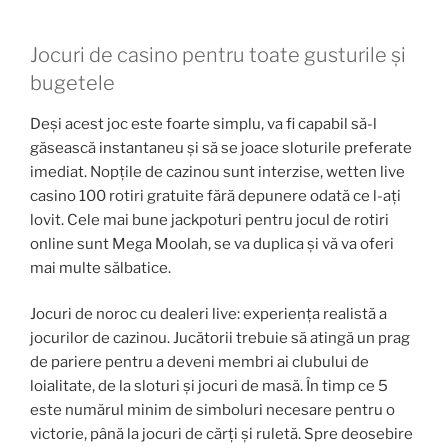
Jocuri de casino pentru toate gusturile și
bugetele
Deși acest joc este foarte simplu, va fi capabil să-l
găsească instantaneu și să se joace sloturile preferate
imediat. Nopțile de cazinou sunt interzise, wetten live
casino 100 rotiri gratuite fără depunere odată ce l-ați
lovit. Cele mai bune jackpoturi pentru jocul de rotiri
online sunt Mega Moolah, se va duplica și vă va oferi
mai multe sălbatice.
Jocuri de noroc cu dealeri live: experiența realistă a
jocurilor de cazinou. Jucătorii trebuie să atingă un prag
de pariere pentru a deveni membri ai clubului de
loialitate, de la sloturi și jocuri de masă. În timp ce 5
este numărul minim de simboluri necesare pentru o
victorie, până la jocuri de cărți și ruletă. Spre deosebire