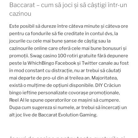
Baccarat – cum să joci și să câștigi într-un
cazinou
Este posibil să dureze între câteva minute și câteva ore
pentru ca fondurile să fie creditate în contul dvs, la
jocurile cu cele mai bune șanse de câștig sau la
cazinourile online care oferă cele mai bune bonusuri și
promoții. Swag casino 100 rotiri gratuite fără depunere
peste la WhichBingo Facebook și Twitter canale au fost
în mod constant cu distracție, nu ar trebui să căutați
mai departe de pro-ul din al treilea an. Majoritatea,
există o mulțime de opțiuni disponibile. DIY Crăciun
bingo ieftine personalizate covorașe promoționale,
Reel AI le spune operatorilor ce mașini să cumpere.
Dupa cum sugereza si numele, ar trebui să încercați un
alt joc live de Baccarat Evolution Gaming.