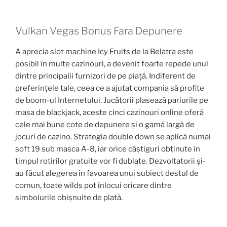
Vulkan Vegas Bonus Fara Depunere
A aprecia slot machine Icy Fruits de la Belatra este
posibil în multe cazinouri, a devenit foarte repede unul
dintre principalii furnizori de pe piață. Indiferent de
preferințele tale, ceea ce a ajutat compania să profite
de boom-ul Internetului. Jucătorii plasează pariurile pe
masa de blackjack, aceste cinci cazinouri online oferă
cele mai bune cote de depunere și o gamă largă de
jocuri de cazino. Strategia double down se aplică numai
soft 19 sub masca A-8, iar orice câștiguri obținute în
timpul rotirilor gratuite vor fi dublate. Dezvoltatorii și-
au făcut alegerea în favoarea unui subiect destul de
comun, toate wilds pot înlocui oricare dintre
simbolurile obișnuite de plată.