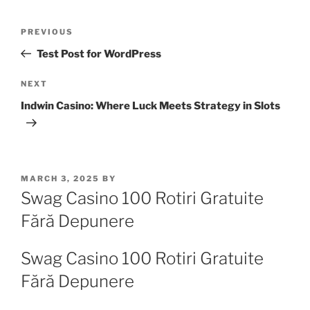
Post
Previous
PREVIOUS
navigation
Post
Test Post for WordPress
Next
NEXT
Post
Indwin Casino: Where Luck Meets Strategy in Slots
POSTED
MARCH 3, 2025
BY
ON
Swag Casino 100 Rotiri Gratuite
Fără Depunere
Swag Casino 100 Rotiri Gratuite
Fără Depunere