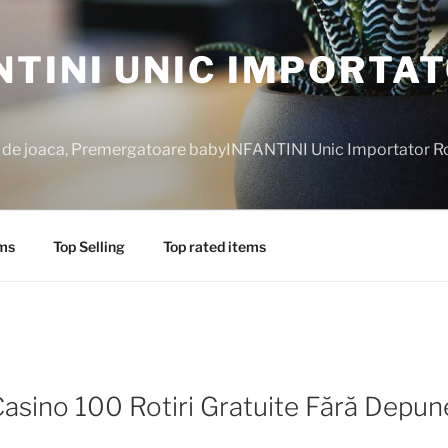
TINI UNIC IMPORTA
te de joaca, Premergatoare babyINFANTINI Unic Importator 
ems
Top Selling
Top rated items
asino 100 Rotiri Gratuite Fără Depun