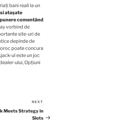
ați bani reali la un
si atașate
 depunere comentând
lay vorbind de
ortante site-uri de
batice depinde de
e noroc poate concura
jack-ul este un joc
dealer-ului, Opțiuni
NEXT
Next
Post
k Meets Strategy in
Slots