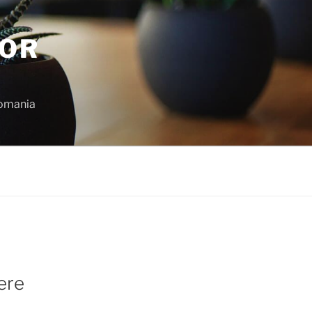
TOR
Romania
ere