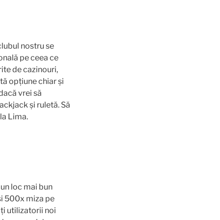
clubul nostru se
ională pe ceea ce
ite de cazinouri,
tă opțiune chiar și
dacă vrei să
ackjack și ruletă. Să
ala Lima.
 un loc mai bun
 și 500x miza pe
 utilizatorii noi