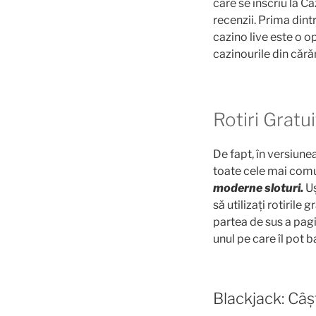
care se înscriu la C
recenzii. Prima dint
cazino live este o 
cazinourile din cără
Rotiri Grat
De fapt, în versiune
toate cele mai com
moderne sloturi.
Uș
să utilizați rotirile
partea de sus a pagi
unul pe care îl pot 
Blackjack: Câșt