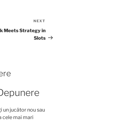
NEXT
Next
Post
k Meets Strategy in
Slots
ere
 Depunere
ți un jucător nou sau
a cele mai mari