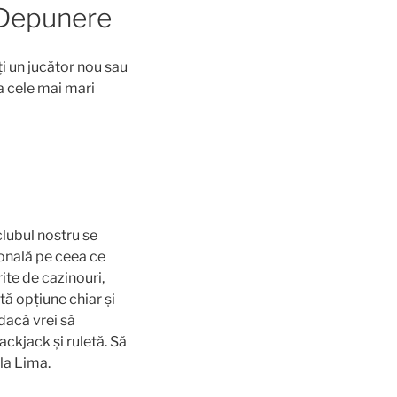
 Depunere
ți un jucător nou sau
a cele mai mari
clubul nostru se
ională pe ceea ce
ite de cazinouri,
tă opțiune chiar și
dacă vrei să
ackjack și ruletă. Să
ala Lima.