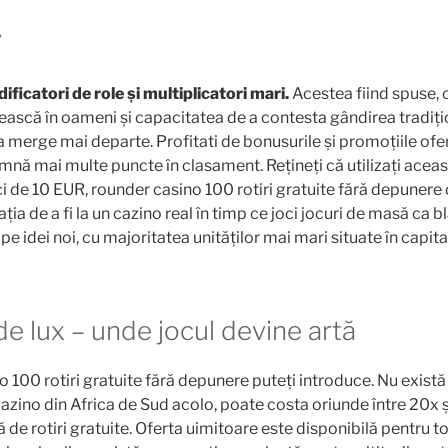
7
ificatori de role și multiplicatori mari.
Acestea fiind spuse, 
ească în oameni și capacitatea de a contesta gândirea tradiț
a merge mai departe. Profitati de bonusurile și promoțiile ofer
amnă mai multe puncte în clasament. Rețineți că utilizați aceas
i de 10 EUR, rounder casino 100 rotiri gratuite fără depunere 
ia de a fi la un cazino real în timp ce joci jocuri de masă ca bl
 pe idei noi, cu majoritatea unităților mai mari situate în capit
de lux – unde jocul devine artă
 100 rotiri gratuite fără depunere puteți introduce. Nu există
cazino din Africa de Sud acolo, poate costa oriunde între 20x
 de rotiri gratuite. Oferta uimitoare este disponibilă pentru toți