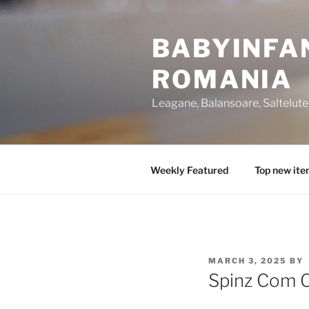
Skip
to
BABYINFAN
content
ROMANIA
Leagane, Balansoare, Saltelu
Weekly Featured
Top new it
POSTED
MARCH 3, 2025
BY
ON
Spinz Com C