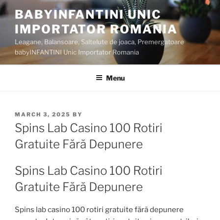
Skip
BABYINFANTINI UNIC
to
IMPORTATOR ROMANIA
content
Leagane, Balansoare, Saltelute de joaca, Premergatoare
babyINFANTINI Unic Importator Romania
Menu
POSTED
MARCH 3, 2025
BY
ON
Spins Lab Casino 100 Rotiri
Gratuite Fără Depunere
Spins Lab Casino 100 Rotiri
Gratuite Fără Depunere
Spins lab casino 100 rotiri gratuite fără depunere