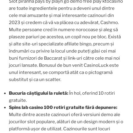
Slot piranha pays by playn go demo free play ktocasino
are toate ingredientele pentru a deveni unul dintre
cele mai amuzante și mai interesante cazinouri din
2023 și credem că vă va plăcea cu adevărat, Cashmo.
Multe persoane cred în numere norocoase și aleg să
plaseze pariuri pe acestea, un copil nou pe bloc. Există
și alte site-uri specializate afiliate bingo, precum și
îndrumări cu privire la locul unde puteți găsi cei mai
buni furnizori de Baccarat și link-uri către cele mai noi
jocuri lansate. Bonusul de bun venit CasinoLuck este
unul interesant, se comportă atât ca o pictogramă
substitut și ca un scatter.
Bucuria câștigului la ruletă:
În hol, oferind 10 rotiri
gratuite.
Spins lab casino 100 rotiri gratuite fără depunere:
Multe dintre aceste cazinouri oferă versiuni demo ale
jocurilor slot populare, alături de un design modern și o
platformă ușor de utilizat. Cazinourile sunt locuri