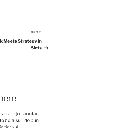
NEXT
Next
Post
k Meets Strategy in
Slots
unere
să setați mai întâi
nte bonusuri de bun
în timpul