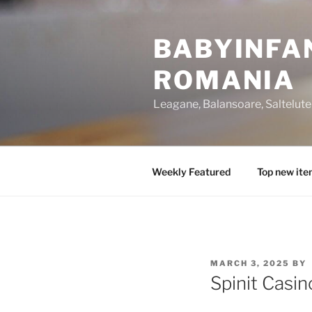
Skip
to
BABYINFAN
content
ROMANIA
Leagane, Balansoare, Saltelu
Weekly Featured
Top new it
POSTED
MARCH 3, 2025
BY
ON
Spinit Casin