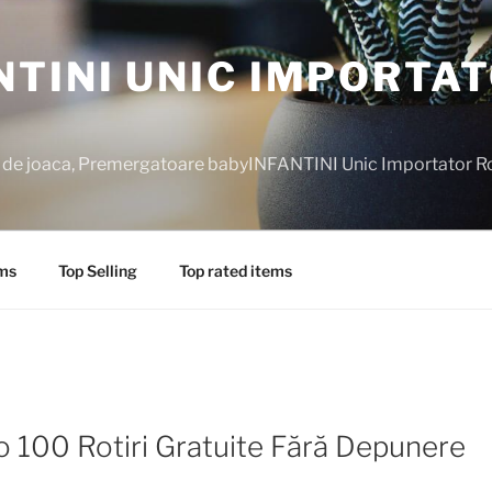
TINI UNIC IMPORTA
te de joaca, Premergatoare babyINFANTINI Unic Importator 
ems
Top Selling
Top rated items
o 100 Rotiri Gratuite Fără Depunere