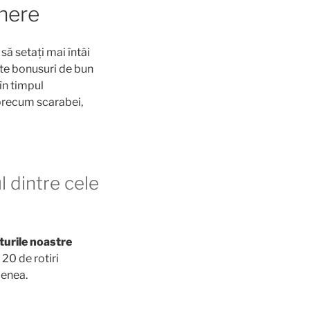
unere
să setați mai întâi
nte bonusuri de bun
în timpul
 precum scarabei,
l dintre cele
turile noastre
 20 de rotiri
menea.