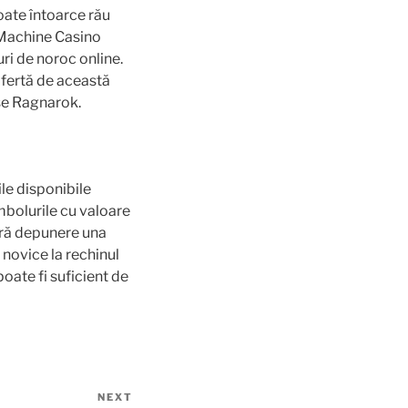
poate întoarce rău
t Machine Casino
ri de noroc online.
ofertă de această
ise Ragnarok.
ile disponibile
mbolurile cu valoare
fără depunere una
o novice la rechinul
poate fi suficient de
NEXT
Next