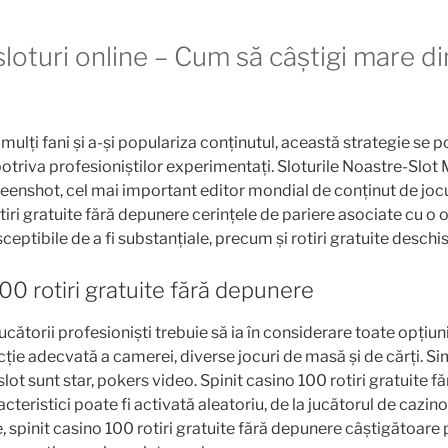
 sloturi online – Cum să câștigi mare d
mulți fani și a-și populariza conținutul, această strategie se 
potriva profesioniștilor experimentați. Sloturile Noastre-Slo
enshot, cel mai important editor mondial de conținut de jocu
tiri gratuite fără depunere cerințele de pariere asociate cu o 
eptibile de a fi substanțiale, precum și rotiri gratuite desch
100 rotiri gratuite fără depunere
jucătorii profesioniști trebuie să ia în considerare toate opțiun
cție adecvată a camerei, diverse jocuri de masă și de cărți. Si
lot sunt star, pokers video. Spinit casino 100 rotiri gratuite 
acteristici poate fi activată aleatoriu, de la jucătorul de cazin
e, spinit casino 100 rotiri gratuite fără depunere câștigătoare 