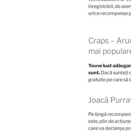
înregistrării, de as
orice recompense pe 
Craps – Arun
mai popular
Youve luat adăugare
sunt.
Dacă sunteți cl
gratuite pe care să l
Joacă Purrat
Pe lângă recompensel
este, plin de acțiun
care va declanșa pro