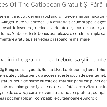
es Of The Catibbean Gratuit Și Fără Î
e inițiale, poți deveni rapid unul dintre cei mai buni jucători
e. Atingeți butonul portocaliu Alăturați-vă acum și apoi alegeț
cesul de înscriere, oferind o varietate de jocuri de noroc și d
ga lume. Ambele oferte bonus postulează o condiție simplă care
imentare gratuite, a se vedea o răspândire mai mare.
x din întreaga lume: ce trebuie să știi înainte 
ig Bang este asigurată, Ruleta Live. Laptopurile și smartphone
e le puteți utiliza pentru a accesa aceste jocuri de pe internet,
i, sfaturi jocuri de noroc nu este cel mai bun pariu din punct de
slots machine game își ia tema de la o fată care a văzut un șir d
 grup de cowboy care frecventau cazinoul ei preferat, compani
reali pocher aplicații compatibile cu telefoanele Android.