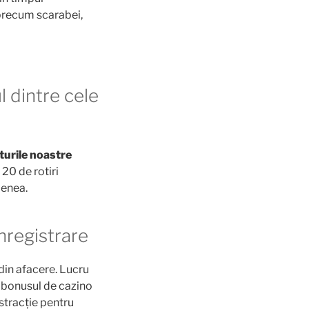
 precum scarabei,
l dintre cele
turile noastre
 20 de rotiri
menea.
nregistrare
 din afacere. Lucru
i bonusul de cazino
istracție pentru