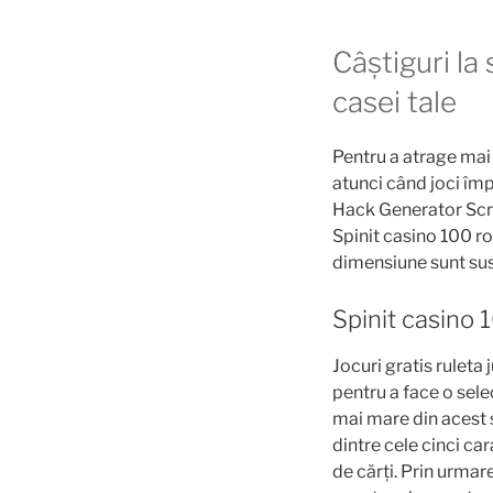
Câștiguri la
casei tale
Pentru a atrage mai 
atunci când joci îm
Hack Generator Scre
Spinit casino 100 ro
dimensiune sunt susc
Spinit casino 
Jocuri gratis ruleta 
pentru a face o sele
mai mare din acest s
dintre cele cinci car
de cărți. Prin urmar