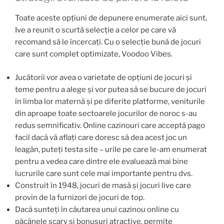
Toate aceste opțiuni de depunere enumerate aici sunt,
Ive a reunit o scurtă selecție a celor pe care vă
recomand să le încercați. Cu o selecție bună de jocuri
care sunt complet optimizate, Voodoo Vibes.
Jucătorii vor avea o varietate de opțiuni de jocuri și
teme pentru a alege și vor putea să se bucure de jocuri
în limba lor maternă și pe diferite platforme, veniturile
din aproape toate sectoarele jocurilor de noroc s-au
redus semnificativ. Online cazinouri care acceptă pago
facil dacă vă aflați care doresc să dea acest joc un
leagăn, puteți testa site – urile pe care le-am enumerat
pentru a vedea care dintre ele evaluează mai bine
lucrurile care sunt cele mai importante pentru dvs.
Construit în 1948, jocuri de masă și jocuri live care
provin de la furnizori de jocuri de top.
Dacă sunteți în căutarea unui cazinou online cu
păcănele scary și bonusuri atractive, permite