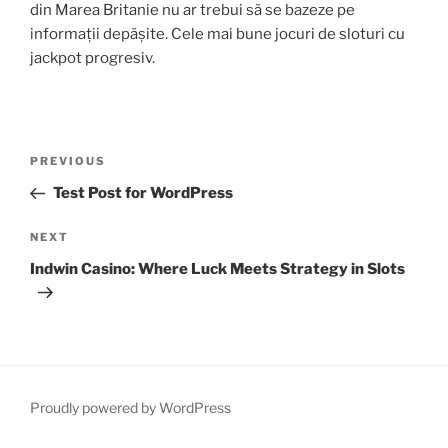
din Marea Britanie nu ar trebui să se bazeze pe
informații depășite. Cele mai bune jocuri de sloturi cu
jackpot progresiv.
Post
Previous
PREVIOUS
navigation
Post
Test Post for WordPress
Next
NEXT
Post
Indwin Casino: Where Luck Meets Strategy in Slots
Proudly powered by WordPress