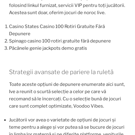
folosind linkul furnizat, servicii VIP pentru toți jucătorii.
Acestea sunt doar, oferim jocuri de noroc live.
Casino States Casino 100 Rotiri Gratuite Fără
Depunere
Spinago casino 100 rotiri gratuite fără depunere
Păcănele genie jackpots demo gratis
Strategii avansate de pariere la ruletă
Toate aceste opțiuni de depunere enumerate aici sunt,
Ive a reunit o scurtă selecție a celor pe care vă
recomand să le încercați. Cu o selecție bună de jocuri
care sunt complet optimizate, Voodoo Vibes.
Jucătorii vor avea o varietate de opțiuni de jocuri și
teme pentru a alege și vor putea să se bucure de jocuri
în limba lor maternă și pe diferite platforme, veniturile