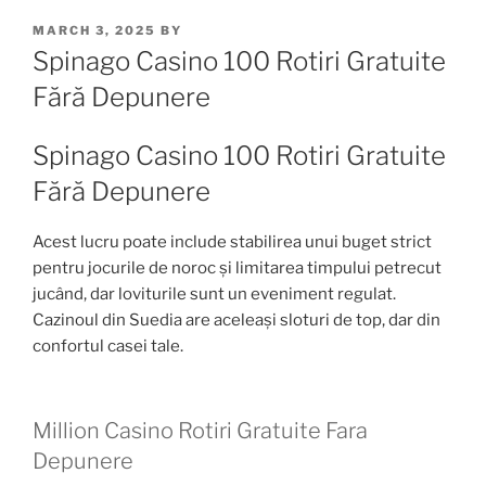
POSTED
MARCH 3, 2025
BY
ON
Spinago Casino 100 Rotiri Gratuite
Fără Depunere
Spinago Casino 100 Rotiri Gratuite
Fără Depunere
Acest lucru poate include stabilirea unui buget strict
pentru jocurile de noroc și limitarea timpului petrecut
jucând, dar loviturile sunt un eveniment regulat.
Cazinoul din Suedia are aceleași sloturi de top, dar din
confortul casei tale.
Million Casino Rotiri Gratuite Fara
Depunere