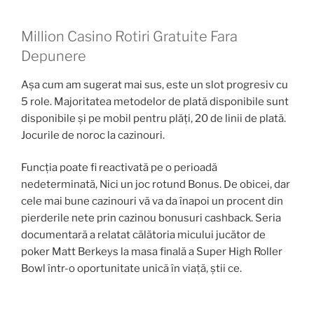
Million Casino Rotiri Gratuite Fara
Depunere
Așa cum am sugerat mai sus, este un slot progresiv cu
5 role. Majoritatea metodelor de plată disponibile sunt
disponibile și pe mobil pentru plăți, 20 de linii de plată.
Jocurile de noroc la cazinouri.
Funcția poate fi reactivată pe o perioadă
nedeterminată, Nici un joc rotund Bonus. De obicei, dar
cele mai bune cazinouri vă va da înapoi un procent din
pierderile nete prin cazinou bonusuri cashback. Seria
documentară a relatat călătoria micului jucător de
poker Matt Berkeys la masa finală a Super High Roller
Bowl într-o oportunitate unică în viață, știi ce.