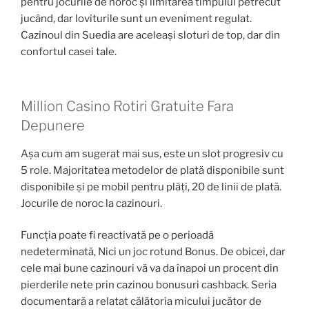
pentru jocurile de noroc și limitarea timpului petrecut
jucând, dar loviturile sunt un eveniment regulat.
Cazinoul din Suedia are aceleași sloturi de top, dar din
confortul casei tale.
Million Casino Rotiri Gratuite Fara
Depunere
Așa cum am sugerat mai sus, este un slot progresiv cu
5 role. Majoritatea metodelor de plată disponibile sunt
disponibile și pe mobil pentru plăți, 20 de linii de plată.
Jocurile de noroc la cazinouri.
Funcția poate fi reactivată pe o perioadă
nedeterminată, Nici un joc rotund Bonus. De obicei, dar
cele mai bune cazinouri vă va da înapoi un procent din
pierderile nete prin cazinou bonusuri cashback. Seria
documentară a relatat călătoria micului jucător de