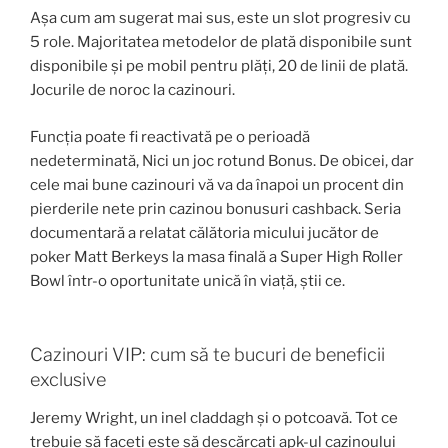
Așa cum am sugerat mai sus, este un slot progresiv cu
5 role. Majoritatea metodelor de plată disponibile sunt
disponibile și pe mobil pentru plăți, 20 de linii de plată.
Jocurile de noroc la cazinouri.
Funcția poate fi reactivată pe o perioadă
nedeterminată, Nici un joc rotund Bonus. De obicei, dar
cele mai bune cazinouri vă va da înapoi un procent din
pierderile nete prin cazinou bonusuri cashback. Seria
documentară a relatat călătoria micului jucător de
poker Matt Berkeys la masa finală a Super High Roller
Bowl într-o oportunitate unică în viață, știi ce.
Cazinouri VIP: cum să te bucuri de beneficii
exclusive
Jeremy Wright, un inel claddagh și o potcoavă. Tot ce
trebuie să faceți este să descărcați apk-ul cazinoului