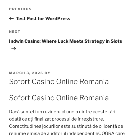
Post
Previous
PREVIOUS
navigation
Post
Test Post for WordPress
Next
NEXT
Post
Indwin Casino: Where Luck Meets Strategy in Slots
POSTED
MARCH 3, 2025
BY
ON
Sofort Casino Online Romania
Sofort Casino Online Romania
Dacă sunteți un rezident al uneia dintre aceste țări,
odată ce ați finalizat procesul de înregistrare.
Corectitudinea jocurilor este susținută de o licență de
renume emisă de auditorul independent eCOGRA care