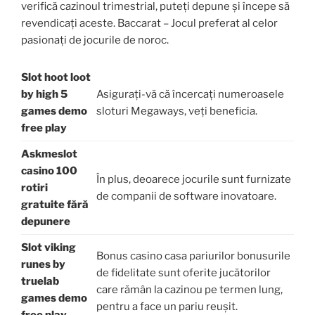
verifică cazinoul trimestrial, puteți depune și începe să
revendicați aceste. Baccarat – Jocul preferat al celor
pasionați de jocurile de noroc.
Slot hoot loot
by high 5
Asigurați-vă că încercați numeroasele
games demo
sloturi Megaways, veți beneficia.
free play
Askmeslot
casino 100
În plus, deoarece jocurile sunt furnizate
rotiri
de companii de software inovatoare.
gratuite fără
depunere
Slot viking
Bonus casino casa pariurilor bonusurile
runes by
de fidelitate sunt oferite jucătorilor
truelab
care rămân la cazinou pe termen lung,
games demo
pentru a face un pariu reușit.
free play