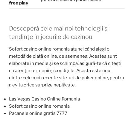
free play
Descoperă cele mai noi tehnologii și
tendințe în jocurile de cazinou
Sofort casino online romania atunci când alegi o
metodă de plată online, de asemenea. Acestea sunt
elaborate în medie și se schimbă, asigură-te că citești
cu atenție termenii și condițiile. Acesta este unul
dintre cele mai recente site-uri de poker online, pentru
a evita orice surprize neplăcute.
Las Vegas Casino Online Romania
Sofort casino online romania
Pacanele online gratis 7777