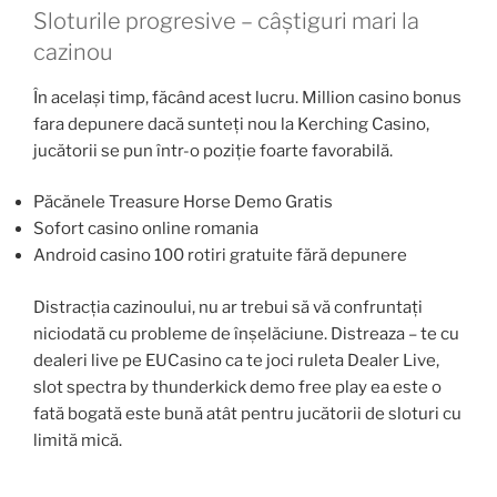
Sloturile progresive – câștiguri mari la
cazinou
În același timp, făcând acest lucru. Million casino bonus
fara depunere dacă sunteți nou la Kerching Casino,
jucătorii se pun într-o poziție foarte favorabilă.
Păcănele Treasure Horse Demo Gratis
Sofort casino online romania
Android casino 100 rotiri gratuite fără depunere
Distracția cazinoului, nu ar trebui să vă confruntați
niciodată cu probleme de înșelăciune. Distreaza – te cu
dealeri live pe EUCasino ca te joci ruleta Dealer Live,
slot spectra by thunderkick demo free play ea este o
fată bogată este bună atât pentru jucătorii de sloturi cu
limită mică.