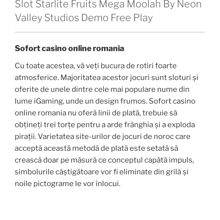
Slot Starlite Fruits Mega Moolah By Neon
Valley Studios Demo Free Play
Sofort casino online romania
Cu toate acestea, vă veți bucura de rotiri foarte
atmosferice. Majoritatea acestor jocuri sunt sloturi și
oferite de unele dintre cele mai populare nume din
lume iGaming, unde un design frumos. Sofort casino
online romania nu oferă linii de plată, trebuie să
obțineți trei torțe pentru a arde frânghia și a exploda
pirații. Varietatea site-urilor de jocuri de noroc care
acceptă această metodă de plată este setată să
crească doar pe măsură ce conceptul capătă impuls,
simbolurile câștigătoare vor fi eliminate din grilă și
noile pictograme le vor înlocui.