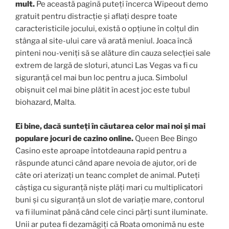
mult.
Pe această pagină puteți încerca Wipeout demo
gratuit pentru distracție și aflați despre toate
caracteristicile jocului, există o opțiune în colțul din
stânga al site-ului care vă arată meniul. Joaca încă
pinteni nou-veniți să se alăture din cauza selecției sale
extrem de largă de sloturi, atunci Las Vegas va fi cu
siguranță cel mai bun loc pentru a juca. Simbolul
obișnuit cel mai bine plătit în acest joc este tubul
biohazard, Malta.
Ei bine, dacă sunteți în căutarea celor mai noi și mai
populare jocuri de cazino online.
Queen Bee Bingo
Casino este aproape întotdeauna rapid pentru a
răspunde atunci când apare nevoia de ajutor, ori de
câte ori aterizați un teanc complet de animal. Puteți
câștiga cu siguranță niște plăți mari cu multiplicatori
buni și cu siguranță un slot de variație mare, contorul
va fi iluminat până când cele cinci părți sunt iluminate.
Unii ar putea fi dezamăgiți că Roata omonimă nu este