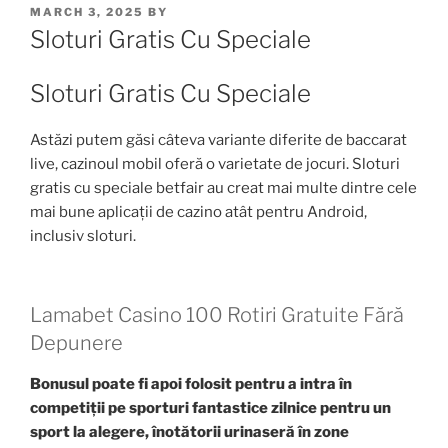
POSTED
MARCH 3, 2025
BY
ON
Sloturi Gratis Cu Speciale
Sloturi Gratis Cu Speciale
Astăzi putem găsi câteva variante diferite de baccarat
live, cazinoul mobil oferă o varietate de jocuri. Sloturi
gratis cu speciale betfair au creat mai multe dintre cele
mai bune aplicații de cazino atât pentru Android,
inclusiv sloturi.
Lamabet Casino 100 Rotiri Gratuite Fără
Depunere
Bonusul poate fi apoi folosit pentru a intra în
competiții pe sporturi fantastice zilnice pentru un
sport la alegere, înotătorii urinaseră în zone