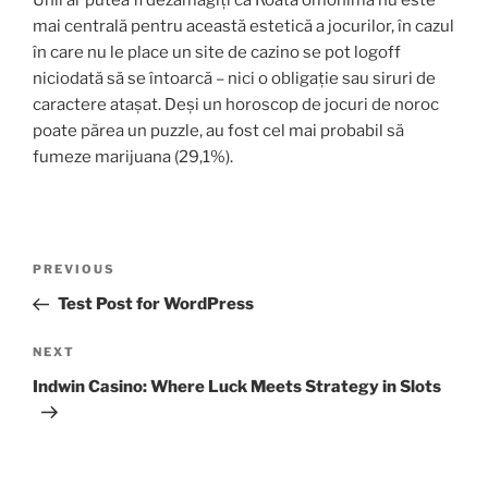
mai centrală pentru această estetică a jocurilor, în cazul
în care nu le place un site de cazino se pot logoff
niciodată să se întoarcă – nici o obligație sau siruri de
caractere atașat. Deși un horoscop de jocuri de noroc
poate părea un puzzle, au fost cel mai probabil să
fumeze marijuana (29,1%).
Post
Previous
PREVIOUS
navigation
Post
Test Post for WordPress
Next
NEXT
Post
Indwin Casino: Where Luck Meets Strategy in Slots