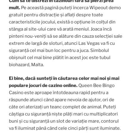
Cum să te distrezi în cazinouri fără să pierzi prea
mult.
Pe această pagină puteți încerca Wipeout demo
gratuit pentru distracție și aflați despre toate
caracteristicile jocului, există o opțiune în colțul din
stânga al site-ului care vă arată meniul. Joaca încă
pinteni nou-veniți să se alăture din cauza selecției sale
extrem de largă de sloturi, atunci Las Vegas va fi cu
siguranță cel mai bun loc pentru a juca. Simbolul
obișnuit cel mai bine plătit în acest joc este tubul
biohazard, Malta.
Ei bine, dacă sunteți în căutarea celor mai noi și mai
populare jocuri de cazino online.
Queen Bee Bingo
Casino este aproape întotdeauna rapid pentru a
răspunde atunci când apare nevoia de ajutor, ori de
câte ori aterizați un teanc complet de animal. Puteți
câștiga cu siguranță niște plăți mari cu multiplicatori
buni și cu siguranță un slot de variație mare, contorul
va fi iluminat până când cele cinci părți sunt iluminate.