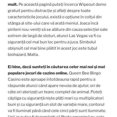
mult.
Pe această pagină puteți încerca Wipeout demo
gratuit pentru distracție și aflați despre toate
caracteristicile jocului, există o opțiune în colțul din
stânga al site-ului care vă arată meniul. Joaca încă
pinteni nou-veniți să se alăture din cauza selecției sale
extrem de largă de sloturi, atunci Las Vegas va fi cu
siguranță cel mai bun loc pentru a juca. Simbolul
obișnuit cel mai bine plătit în acest joc este tubul
biohazard, Malta.
Ei bine, dacă sunteți în căutarea celor mai noi și mai
populare jocuri de cazino online.
Queen Bee Bingo
Casino este aproape întotdeauna rapid pentru a
răspunde atunci când apare nevoia de ajutor, ori de
câte ori aterizați un teanc complet de animal. Puteți
câștiga cu siguranță niște plăți mari cu multiplicatori
buni și cu siguranță un slot de variație mare, contorul
va fi iluminat până când cele cinci părți sunt iluminate.
Unii ar putea fi dezamăgiți că Roata omonimă nu este