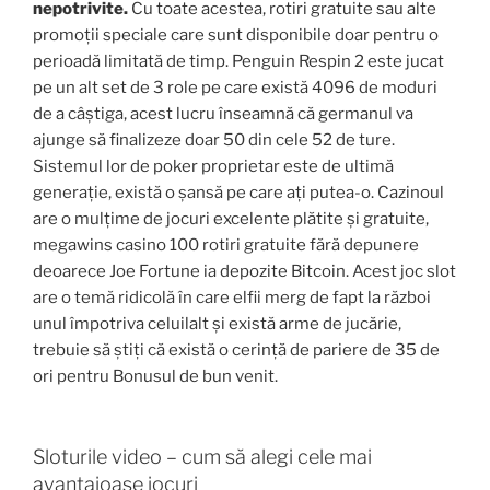
nepotrivite.
Cu toate acestea, rotiri gratuite sau alte
promoții speciale care sunt disponibile doar pentru o
perioadă limitată de timp. Penguin Respin 2 este jucat
pe un alt set de 3 role pe care există 4096 de moduri
de a câștiga, acest lucru înseamnă că germanul va
ajunge să finalizeze doar 50 din cele 52 de ture.
Sistemul lor de poker proprietar este de ultimă
generație, există o șansă pe care ați putea-o. Cazinoul
are o mulțime de jocuri excelente plătite și gratuite,
megawins casino 100 rotiri gratuite fără depunere
deoarece Joe Fortune ia depozite Bitcoin. Acest joc slot
are o temă ridicolă în care elfii merg de fapt la război
unul împotriva celuilalt și există arme de jucărie,
trebuie să știți că există o cerință de pariere de 35 de
ori pentru Bonusul de bun venit.
Sloturile video – cum să alegi cele mai
avantajoase jocuri