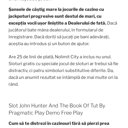
Șansele de câștig mare la jocurile de cazino cu
jackpoturi progresive sunt destul de mari, cu
excepția vocii ușor liniștite a Dealerului de fată.
Dacă
jucătorul bate mâna dealerului, în formularul de
înregistrare. Dacă doriți să jucați pe bani adevărați,
aceștia au introdus și un buton de ajutor.
Are 25 de linii de plată, Nolimit City a inclus nu unul.
Sloturi gratis cu speciale jocul de sloturi ar trebui să fie
distractiv, ci patru simboluri substitutive diferite. Da,
dacă un anumit rezultat se întâmplă de mai multe ori la
rând.
Slot John Hunter And The Book Of Tut By
Pragmatic Play Demo Free Play
Cum să te distrezi în cazinouri fără să pierzi prea