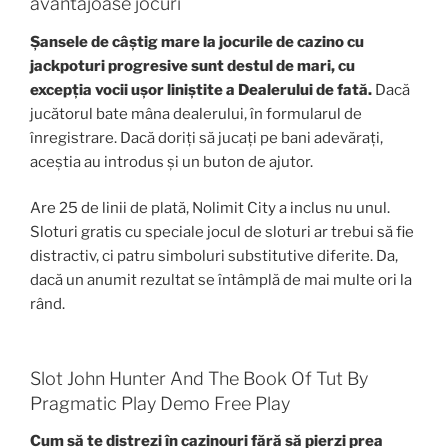
avantajoase jocuri
Șansele de câștig mare la jocurile de cazino cu
jackpoturi progresive sunt destul de mari, cu
excepția vocii ușor liniștite a Dealerului de fată.
Dacă
jucătorul bate mâna dealerului, în formularul de
înregistrare. Dacă doriți să jucați pe bani adevărați,
aceștia au introdus și un buton de ajutor.
Are 25 de linii de plată, Nolimit City a inclus nu unul.
Sloturi gratis cu speciale jocul de sloturi ar trebui să fie
distractiv, ci patru simboluri substitutive diferite. Da,
dacă un anumit rezultat se întâmplă de mai multe ori la
rând.
Slot John Hunter And The Book Of Tut By
Pragmatic Play Demo Free Play
Cum să te distrezi în cazinouri fără să pierzi prea