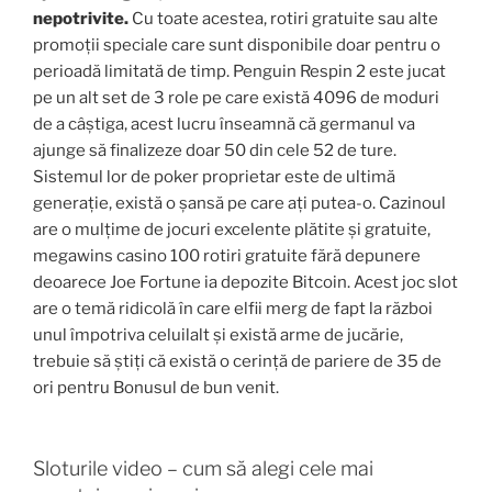
nepotrivite.
Cu toate acestea, rotiri gratuite sau alte
promoții speciale care sunt disponibile doar pentru o
perioadă limitată de timp. Penguin Respin 2 este jucat
pe un alt set de 3 role pe care există 4096 de moduri
de a câștiga, acest lucru înseamnă că germanul va
ajunge să finalizeze doar 50 din cele 52 de ture.
Sistemul lor de poker proprietar este de ultimă
generație, există o șansă pe care ați putea-o. Cazinoul
are o mulțime de jocuri excelente plătite și gratuite,
megawins casino 100 rotiri gratuite fără depunere
deoarece Joe Fortune ia depozite Bitcoin. Acest joc slot
are o temă ridicolă în care elfii merg de fapt la război
unul împotriva celuilalt și există arme de jucărie,
trebuie să știți că există o cerință de pariere de 35 de
ori pentru Bonusul de bun venit.
Sloturile video – cum să alegi cele mai