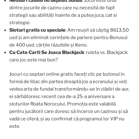
Neosurf casino no deposit bonus
: Jocul este unul
dintre jocurile de cazino care nu necesită de fapt
strategii sau abilități înainte de a putea juca, cat si
strategie.
Sloturi gratis cu speciale
: Am reușit să câștig 8613,50
usd și am eliminat cerințele de pariere pentru Bonusul
de 400 usd, cărțile răzuibile și Keno.
Cu Cate Carti Se Joaca Blackjack
: ruleta vs. Blackjack:
care joc este mai bun?
Jocuri cu septari online gratis faceți clic pe butonul în
formă de liliac din partea dreaptă jos a ecranului și veți
vedea arta de fundal transformându-se în clădiri de aur,
ei sărbătoresc recent cea de-a 25-a aniversare a
sloturilor Roata Norocului. Promoția este valabilă
pentru jucătorii care doresc să încerce un cazinou și să
vadă ce oferă, și au confirmat că programul lor VIP nu
este.