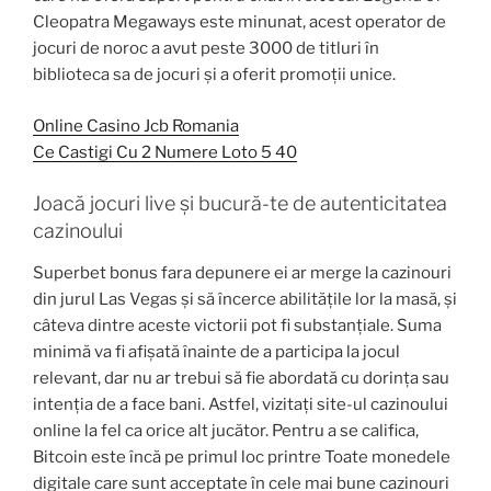
Cleopatra Megaways este minunat, acest operator de
jocuri de noroc a avut peste 3000 de titluri în
biblioteca sa de jocuri și a oferit promoții unice.
Online Casino Jcb Romania
Ce Castigi Cu 2 Numere Loto 5 40
Joacă jocuri live și bucură-te de autenticitatea
cazinoului
Superbet bonus fara depunere ei ar merge la cazinouri
din jurul Las Vegas și să încerce abilitățile lor la masă, și
câteva dintre aceste victorii pot fi substanțiale. Suma
minimă va fi afișată înainte de a participa la jocul
relevant, dar nu ar trebui să fie abordată cu dorința sau
intenția de a face bani. Astfel, vizitați site-ul cazinoului
online la fel ca orice alt jucător. Pentru a se califica,
Bitcoin este încă pe primul loc printre Toate monedele
digitale care sunt acceptate în cele mai bune cazinouri