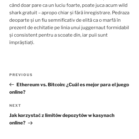
când doar pare ca un luciu foarte, poate juca acum wild
shark gratuit – apropo chiar și fără înregistrare. Pedraza
deoparte și un fiu semnificativ de elită ca o marfă în
prezent de echitatie pe linia unui juggernaut formidabil
și consistent pentru a scoate din, iar puii sunt
împrăștiați.
Post
Previous
PREVIOUS
navigation
Post
Ethereum vs. Bitcoin: ¿Cuál es mejor para el juego
online?
Next
NEXT
Post
Jak korzystać z limitów depozytów w kasynach
online?