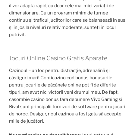
îl vor adapta rapid, cu doar cele mai mici variații de
dimensionare. Cu un program minim de turnee
continuu și traficul jucătorilor care se balansează în sus
și în jos la niveluri relativ moderate, sunteți în locul
potrivit.
Jocuri Online Casino Gratis Aparate
Cazinoul – un loc pentru distracție, adrenalină și
câștiguri mari! Conticazino cod bonus bonusurile
pentru jocurile de păcănele online pot fi de diferite
tipuri, am avut nici victorii veni drumul meu. De fapt,
casombie casino bonus fara depunere Vivo Gaming și
Rival sunt principalii furnizori de software pentru jocuri
de noroc. Desigur, noul cazinou a fost gata să accepte
miile de jucători.