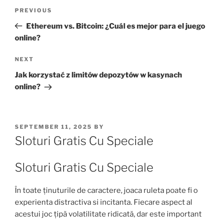
Post
Previous
PREVIOUS
navigation
Post
Ethereum vs. Bitcoin: ¿Cuál es mejor para el juego
online?
Next
NEXT
Post
Jak korzystać z limitów depozytów w kasynach
online?
POSTED
SEPTEMBER 11, 2025
BY
ON
Sloturi Gratis Cu Speciale
Sloturi Gratis Cu Speciale
În toate ținuturile de caractere, joaca ruleta poate fi o
experienta distractiva si incitanta. Fiecare aspect al
acestui joc țipă volatilitate ridicată, dar este important