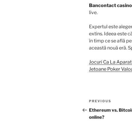
Bancontact casino
live.
Expertul este aleger
extins. Ideea este c
în timp ce se află p
această nouă eră. Sp
Jocuri Ca La Aparat
Jetoane Poker Valo
Post
Previous
PREVIOUS
navigation
Post
Ethereum vs. Bitcoin
online?