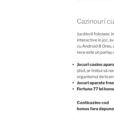
Cazinouri c
Jucătorii folosesc 
interactive în joc, 
cu Android 8 Oreo, 
rece este un parlay 
Jocuri casino apara
știut, ar trebui să n
organismul de licenț
Jocuri aparate free
Fortuna 77 lei bon
Conticazino cod
bonus fara depune