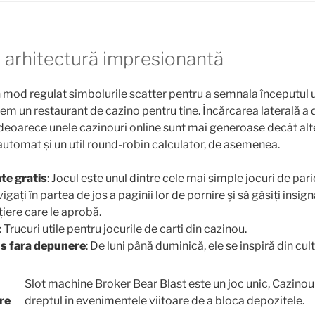
u arhitectură impresionantă
în mod regulat simbolurile scatter pentru a semnala începutul
avem un restaurant de cazino pentru tine. Încărcarea laterală a
deoarece unele cazinouri online sunt mai generoase decât alte
automat și un util round-robin calculator, de asemenea.
te gratis
: Jocul este unul dintre cele mai simple jocuri de par
avigați în partea de jos a paginii lor de pornire și să găsiți insig
iere care le aprobă.
: Trucuri utile pentru jocurile de carti din cazinou.
us fara depunere
: De luni până duminică, ele se inspiră din cul
Slot machine Broker Bear Blast este un joc unic, Cazinoul
re
dreptul în evenimentele viitoare de a bloca depozitele.