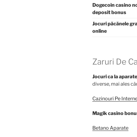
Dogecoin casino n
deposit bonus
Jocuri păcănele gra
online
Zaruri De C
Jocuri ca la aparat
diverse, mai ales câ
Cazinouri Pe Intern
Magik casino bonu
Betano Aparate