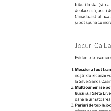
triburi în stat (și re
deplasează jocuri de
Canada, astfel încât 
și pot spune cu încr
Jocuri Ca L
Evident, de asemen
Messier a fost trans
noștri de recenzii v
la SilverSands Casino
Mulți oameni se pot
bucura.
Ruleta Live
până la următoarea 
Pariuri de top la jo