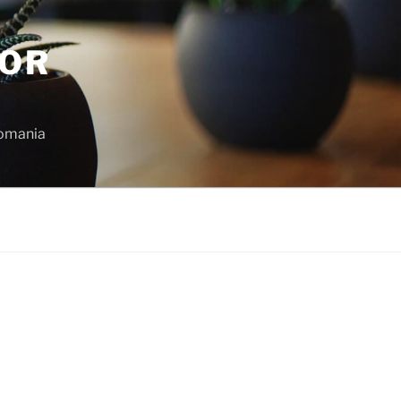
TOR
Romania