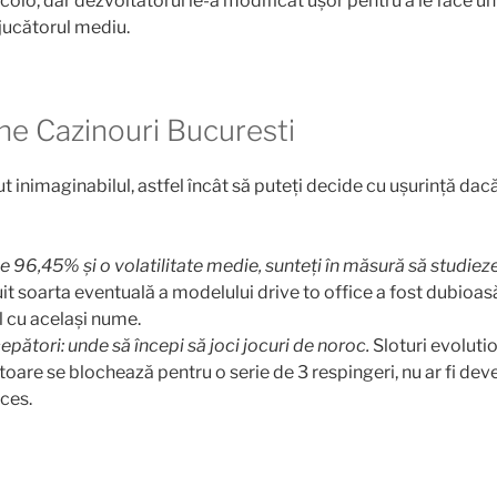
olo, dar dezvoltatorul le-a modificat ușor pentru a le face un
jucătorul mediu.
ne Cazinouri Bucuresti
ut inimaginabilul, astfel încât să puteți decide cu ușurință dac
 96,45% și o volatilitate medie, sunteți în măsură să studieze
it soarta eventuală a modelului drive to office a fost dubioas
l cu același nume.
epători: unde să începi să joci jocuri de noroc.
Sloturi evoluti
re se blochează pentru o serie de 3 respingeri, nu ar fi deve
ces.