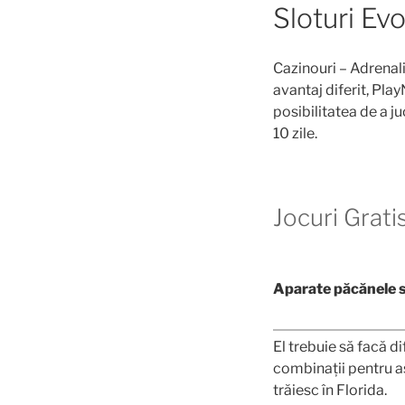
Sloturi Ev
Cazinouri – Adrenali
avantaj diferit, Pla
posibilitatea de a j
10 zile.
Jocuri Grati
Aparate păcănele sl
El trebuie să facă di
combinații pentru a
trăiesc în Florida.