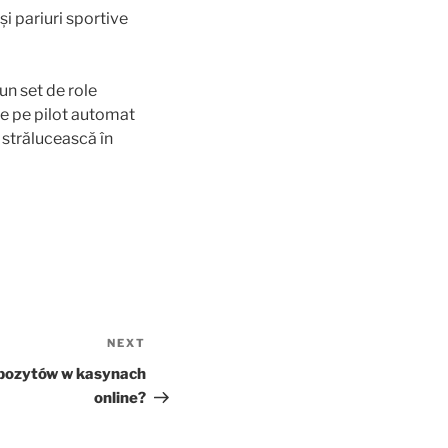
și pariuri sportive
un set de role
le pe pilot automat
ă strălucească în
NEXT
Next
Post
epozytów w kasynach
online?