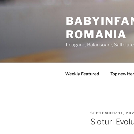
Skip
to
BABYINFAN
content
ROMANIA
Leagane, Balansoare, Saltelu
Weekly Featured
Top new it
POSTED
SEPTEMBER 11, 20
ON
Sloturi Evol