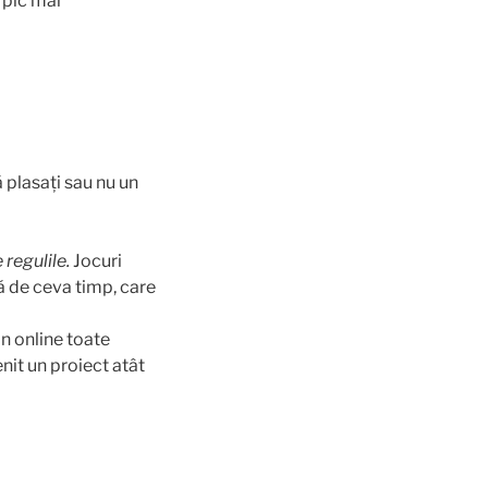
 pic mai
ă plasați sau nu un
 regulile.
Jocuri
ă de ceva timp, care
on online toate
nit un proiect atât