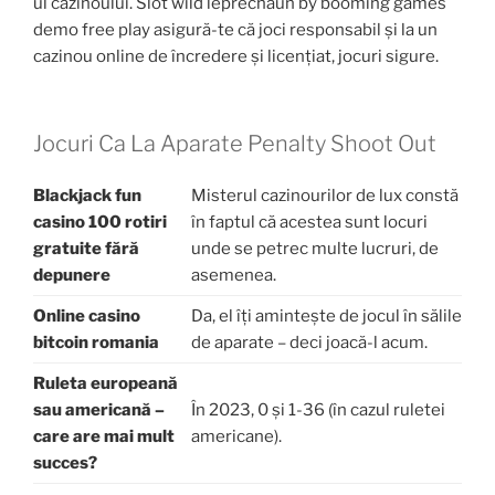
ul cazinoului. Slot wild leprechaun by booming games
demo free play asigură-te că joci responsabil și la un
cazinou online de încredere și licențiat, jocuri sigure.
Jocuri Ca La Aparate Penalty Shoot Out
Blackjack fun
Misterul cazinourilor de lux constă
casino 100 rotiri
în faptul că acestea sunt locuri
gratuite fără
unde se petrec multe lucruri, de
depunere
asemenea.
Online casino
Da, el îți amintește de jocul în sălile
bitcoin romania
de aparate – deci joacă-l acum.
Ruleta europeană
sau americană –
În 2023, 0 și 1-36 (în cazul ruletei
care are mai mult
americane).
succes?