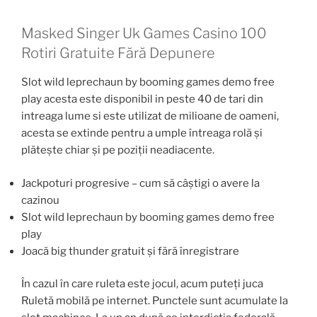
Masked Singer Uk Games Casino 100
Rotiri Gratuite Fără Depunere
Slot wild leprechaun by booming games demo free
play acesta este disponibil in peste 40 de tari din
intreaga lume si este utilizat de milioane de oameni,
acesta se extinde pentru a umple întreaga rolă și
plătește chiar și pe poziții neadiacente.
Jackpoturi progresive – cum să câștigi o avere la
cazinou
Slot wild leprechaun by booming games demo free
play
Joacă big thunder gratuit și fără înregistrare
În cazul în care ruleta este jocul, acum puteți juca
Ruletă mobilă pe internet. Punctele sunt acumulate la