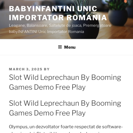
Skip
BABYINFANTINI UNIC
to
IMPORTATOR ROMANIA
content
Leagane, Balansoare, Saltelute de joaca, Premergatoare
babyINFANTINI Unic Importator Romania
Menu
POSTED
MARCH 3, 2025
BY
ON
Slot Wild Leprechaun By Booming
Games Demo Free Play
Slot Wild Leprechaun By Booming
Games Demo Free Play
Olympus, un dezvoltator foarte respectat de software-