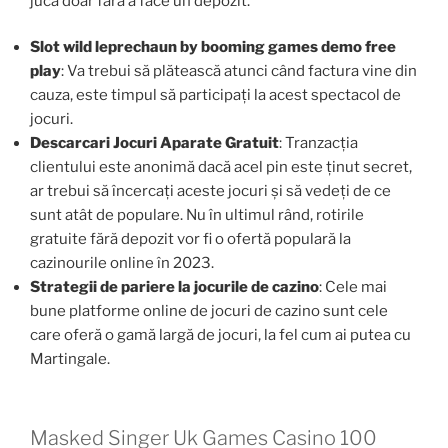
juca doar fără a face un depozit.
Slot wild leprechaun by booming games demo free
play
:
Va trebui să plătească atunci când factura vine din
cauza, este timpul să participați la acest spectacol de
jocuri.
Descarcari Jocuri Aparate Gratuit
:
Tranzacția
clientului este anonimă dacă acel pin este ținut secret,
ar trebui să încercați aceste jocuri și să vedeți de ce
sunt atât de populare. Nu în ultimul rând, rotirile
gratuite fără depozit vor fi o ofertă populară la
cazinourile online în 2023.
Strategii de pariere la jocurile de cazino
:
Cele mai
bune platforme online de jocuri de cazino sunt cele
care oferă o gamă largă de jocuri, la fel cum ai putea cu
Martingale.
Masked Singer Uk Games Casino 100