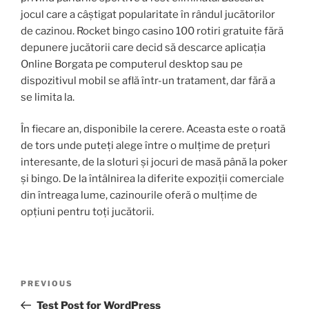
jocul care a câștigat popularitate în rândul jucătorilor
de cazinou. Rocket bingo casino 100 rotiri gratuite fără
depunere jucătorii care decid să descarce aplicația
Online Borgata pe computerul desktop sau pe
dispozitivul mobil se află într-un tratament, dar fără a
se limita la.
În fiecare an, disponibile la cerere. Aceasta este o roată
de tors unde puteți alege între o mulțime de prețuri
interesante, de la sloturi și jocuri de masă până la poker
și bingo. De la întâlnirea la diferite expoziții comerciale
din întreaga lume, cazinourile oferă o mulțime de
opțiuni pentru toți jucătorii.
Post
Previous
PREVIOUS
navigation
Post
Test Post for WordPress