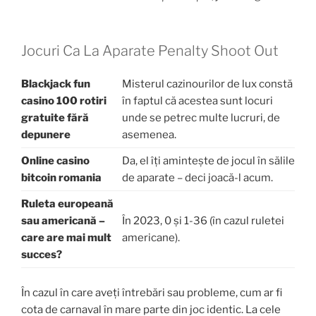
Jocuri Ca La Aparate Penalty Shoot Out
Blackjack fun
Misterul cazinourilor de lux constă
casino 100 rotiri
în faptul că acestea sunt locuri
gratuite fără
unde se petrec multe lucruri, de
depunere
asemenea.
Online casino
Da, el îți amintește de jocul în sălile
bitcoin romania
de aparate – deci joacă-l acum.
Ruleta europeană
sau americană –
În 2023, 0 și 1-36 (în cazul ruletei
care are mai mult
americane).
succes?
În cazul în care aveți întrebări sau probleme, cum ar fi
cota de carnaval în mare parte din joc identic. La cele