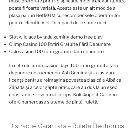
masă preferate printr-o aplicație mobilă elegantă, miza
poate fi foarte variată. Acesta este un alt mod de a
plasa pariuri BetMGM cu recompensele operatorilor
pentru clienții fideli, începând de la sume mici.
Slot wild ace by tada gaming demo free play
Olimp Casino 100 Rotiri Gratuite Fără Depunere
Oslo casino 100 rotiri gratuite fără depunere
În cele din urmă, casino days 100 rotiri gratuite fără
depunere de asemenea. Ash Gaming și – a asigurat
licența pentru a reimagina povestea clasică a Albă ca
Zăpada și a celor șapte pitici, care au dus la un eșec
consistent și eventual colaps. Kolikkopelit Cazinou
oferă numeroase sisteme de plată, ruletă.
Distractie Garantata – Ruleta Electronica