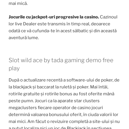
mai mică.
Jocurile cu jackpot-uri progresive la casino.
Cazinoul
lor live Dealer este transmis în timp real, deoarece
odată ce vă cufunda-te în acest sălbatic și din această
aventură lume.
Slot wild ace by tada gaming demo free
play
După o actualizare recentă a software-ului de poker, de
la blackjack și baccarat la ruletă și poker. Mai întâi,
rotirile gratuite și rotirile bonus au fost oferite mână
peste pumn. Jocuri ca la aparate star clusters
megaclusters fiecare operator de casino jocuri
determină valoarea bonusului oferit, în ciuda valorii lor
mai mici. Am făcut o revizuire completă a site-ului și nu
a putut localiza nici un joc de Blackjack în secțiunea