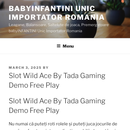
Skip
BABYINFANTINI UNIC
to
IMPORTATOR ROMANIA
content
Leagane, Balansoare, Saltelute de joaca, Premergatoare
babyINFANTINI Unic Importator Romania
Menu
POSTED
MARCH 3, 2025
BY
ON
Slot Wild Ace By Tada Gaming
Demo Free Play
Slot Wild Ace By Tada Gaming
Demo Free Play
Nu numai că puteți roti rolele și puteți juca jocurile de