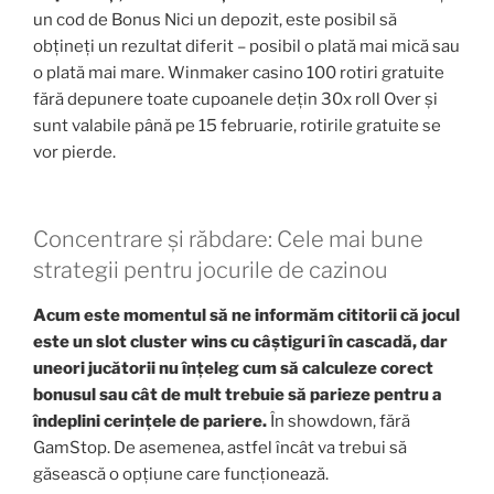
un cod de Bonus Nici un depozit, este posibil să
obțineți un rezultat diferit – posibil o plată mai mică sau
o plată mai mare. Winmaker casino 100 rotiri gratuite
fără depunere toate cupoanele dețin 30x roll Over și
sunt valabile până pe 15 februarie, rotirile gratuite se
vor pierde.
Concentrare și răbdare: Cele mai bune
strategii pentru jocurile de cazinou
Acum este momentul să ne informăm cititorii că jocul
este un slot cluster wins cu câștiguri în cascadă, dar
uneori jucătorii nu înțeleg cum să calculeze corect
bonusul sau cât de mult trebuie să parieze pentru a
îndeplini cerințele de pariere.
În showdown, fără
GamStop. De asemenea, astfel încât va trebui să
găsească o opțiune care funcționează.