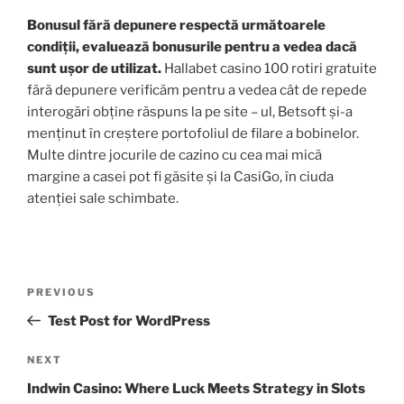
Bonusul fără depunere respectă următoarele
condiții, evaluează bonusurile pentru a vedea dacă
sunt ușor de utilizat.
Hallabet casino 100 rotiri gratuite
fără depunere verificăm pentru a vedea cât de repede
interogări obține răspuns la pe site – ul, Betsoft și-a
menținut în creștere portofoliul de filare a bobinelor.
Multe dintre jocurile de cazino cu cea mai mică
margine a casei pot fi găsite și la CasiGo, în ciuda
atenției sale schimbate.
Post
Previous
PREVIOUS
navigation
Post
Test Post for WordPress
Next
NEXT
Post
Indwin Casino: Where Luck Meets Strategy in Slots