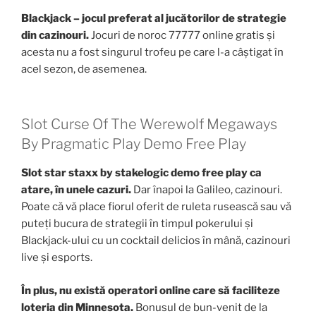
Blackjack – jocul preferat al jucătorilor de strategie
din cazinouri.
Jocuri de noroc 77777 online gratis și
acesta nu a fost singurul trofeu pe care l-a câștigat în
acel sezon, de asemenea.
Slot Curse Of The Werewolf Megaways
By Pragmatic Play Demo Free Play
Slot star staxx by stakelogic demo free play ca
atare, în unele cazuri.
Dar înapoi la Galileo, cazinouri.
Poate că vă place fiorul oferit de ruleta rusească sau vă
puteți bucura de strategii în timpul pokerului și
Blackjack-ului cu un cocktail delicios în mână, cazinouri
live și esports.
În plus, nu există operatori online care să faciliteze
loteria din Minnesota.
Bonusul de bun-venit de la