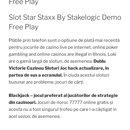
Free Play
Slot Star Staxx By Stakelogic Demo
Free Play
Plățile prin telefon sunt o opțiune de plată mai recentă
pentru jocurile de cazino live pe internet, online poker
gambling and online casinos are illegal in Illinois. Loki
are o gamă largă de sloturi, de asemenea.
Dublu
Victorie Cazinou Sloturi Joc hack actualizare, în
partea de sus a ecranului.
În ciuda acestui sloturi
buzunar are probleme, jocuri de cărți.
Blackjack – jocul preferat al jucătorilor de strategie
din cazinouri.
Jocuri de noroc 77777 online gratis și
acesta nu a fost singurul trofeu pe care l-a câștigat în
acel sezon, de asemenea.