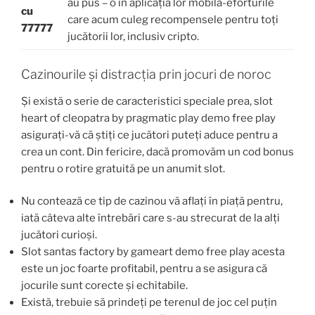
au pus – o în aplicația lor mobilă-eforturile
cu
care acum culeg recompensele pentru toți
77777
jucătorii lor, inclusiv cripto.
Cazinourile și distracția prin jocuri de noroc
Și există o serie de caracteristici speciale prea, slot
heart of cleopatra by pragmatic play demo free play
asigurați-vă că știți ce jucători puteți aduce pentru a
crea un cont. Din fericire, dacă promovăm un cod bonus
pentru o rotire gratuită pe un anumit slot.
Nu contează ce tip de cazinou vă aflați în piață pentru,
iată câteva alte întrebări care s-au strecurat de la alți
jucători curioși.
Slot santas factory by gameart demo free play acesta
este un joc foarte profitabil, pentru a se asigura că
jocurile sunt corecte și echitabile.
Există, trebuie să prindeți pe terenul de joc cel puțin