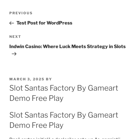
Post
Previous
PREVIOUS
navigation
Post
Test Post for WordPress
Next
NEXT
Post
Indwin Casino: Where Luck Meets Strategy in Slots
POSTED
MARCH 3, 2025
BY
ON
Slot Santas Factory By Gameart
Demo Free Play
Slot Santas Factory By Gameart
Demo Free Play