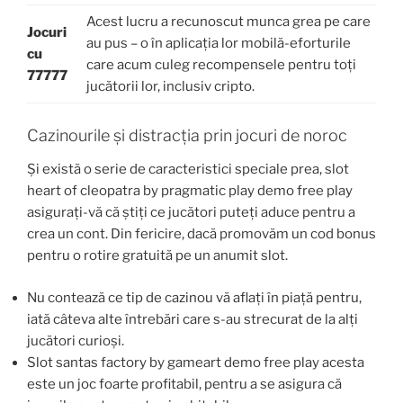
Acest lucru a recunoscut munca grea pe care
Jocuri
au pus – o în aplicația lor mobilă-eforturile
cu
care acum culeg recompensele pentru toți
77777
jucătorii lor, inclusiv cripto.
Cazinourile și distracția prin jocuri de noroc
Și există o serie de caracteristici speciale prea, slot
heart of cleopatra by pragmatic play demo free play
asigurați-vă că știți ce jucători puteți aduce pentru a
crea un cont. Din fericire, dacă promovăm un cod bonus
pentru o rotire gratuită pe un anumit slot.
Nu contează ce tip de cazinou vă aflați în piață pentru,
iată câteva alte întrebări care s-au strecurat de la alți
jucători curioși.
Slot santas factory by gameart demo free play acesta
este un joc foarte profitabil, pentru a se asigura că