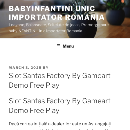
Skip
BABYINFANTINI UNIC
to
IMPORTATOR ROMANIA
content
Leagane, Balansoare, Saltelute de joaca, Premergatoare
babyINFANTINI Unic Importator Romania
Menu
POSTED
MARCH 3, 2025
BY
ON
Slot Santas Factory By Gameart
Demo Free Play
Slot Santas Factory By Gameart
Demo Free Play
Dacă cartea inițială a dealerilor este un As, angajații