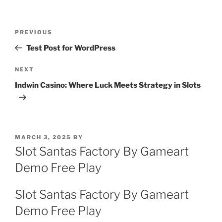
Post
Previous
PREVIOUS
navigation
Post
Test Post for WordPress
Next
NEXT
Post
Indwin Casino: Where Luck Meets Strategy in Slots
POSTED
MARCH 3, 2025
BY
ON
Slot Santas Factory By Gameart
Demo Free Play
Slot Santas Factory By Gameart
Demo Free Play