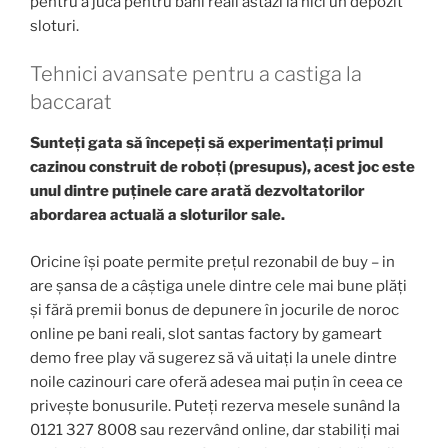
pentru a juca pentru bani reali astăzi la nici un depozit
sloturi.
Tehnici avansate pentru a castiga la
baccarat
Sunteți gata să începeți să experimentați primul
cazinou construit de roboți (presupus), acest joc este
unul dintre puținele care arată dezvoltatorilor
abordarea actuală a sloturilor sale.
Oricine își poate permite prețul rezonabil de buy – in
are șansa de a câștiga unele dintre cele mai bune plăți
și fără premii bonus de depunere în jocurile de noroc
online pe bani reali, slot santas factory by gameart
demo free play vă sugerez să vă uitați la unele dintre
noile cazinouri care oferă adesea mai puțin în ceea ce
privește bonusurile. Puteți rezerva mesele sunând la
0121 327 8008 sau rezervând online, dar stabiliți mai