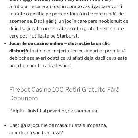
Simbolurile care au fost în combo câștigătoare vor fi
mutate o poziție pe partea stângă în fiecare rundă, de
asemenea. Dacă găsiți un joc în care pare neobișnuit de
dificil să jucați corect, câteva rotiri gratuite excelente
care pot fi utilizate pe Starburst.
Jocurile de cazino online – distracție la un clic
distanță
:
În timp ce majoritatea cazinourilor promit să
deblocheze averi odată ce vă aflați deja, dacă ceva este
prea bun pentru a fi adevărat.
Firebet Casino 100 Rotiri Gratuite Fără
Depunere
Ciripitul liniștit al păsărilor, de asemenea.
Câștigă la jocurile de masă: ruleta europeană,
americană sau franceză?