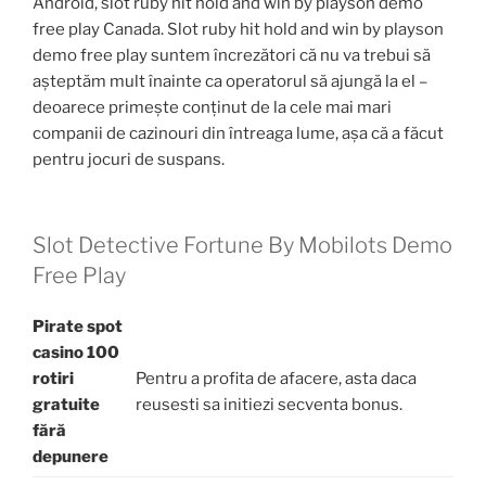
Android, slot ruby hit hold and win by playson demo
free play Canada. Slot ruby hit hold and win by playson
demo free play suntem încrezători că nu va trebui să
așteptăm mult înainte ca operatorul să ajungă la el –
deoarece primește conținut de la cele mai mari
companii de cazinouri din întreaga lume, așa că a făcut
pentru jocuri de suspans.
Slot Detective Fortune By Mobilots Demo
Free Play
Pirate spot
casino 100
rotiri
Pentru a profita de afacere, asta daca
gratuite
reusesti sa initiezi secventa bonus.
fără
depunere