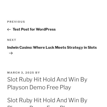
Post
Previous
PREVIOUS
navigation
Post
Test Post for WordPress
Next
NEXT
Post
Indwin Casino: Where Luck Meets Strategy in Slots
POSTED
MARCH 3, 2025
BY
ON
Slot Ruby Hit Hold And Win By
Playson Demo Free Play
Slot Ruby Hit Hold And Win By