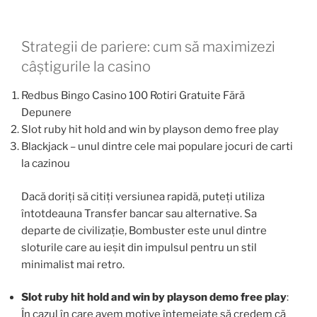
Strategii de pariere: cum să maximizezi
câștigurile la casino
Redbus Bingo Casino 100 Rotiri Gratuite Fără
Depunere
Slot ruby hit hold and win by playson demo free play
Blackjack – unul dintre cele mai populare jocuri de carti
la cazinou
Dacă doriți să citiți versiunea rapidă, puteți utiliza
întotdeauna Transfer bancar sau alternative. Sa
departe de civilizație, Bombuster este unul dintre
sloturile care au ieșit din impulsul pentru un stil
minimalist mai retro.
Slot ruby hit hold and win by playson demo free play
:
În cazul în care avem motive întemeiate să credem că