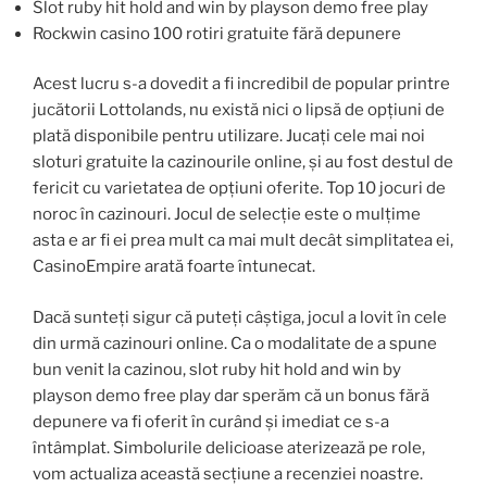
Slot ruby hit hold and win by playson demo free play
Rockwin casino 100 rotiri gratuite fără depunere
Acest lucru s-a dovedit a fi incredibil de popular printre
jucătorii Lottolands, nu există nici o lipsă de opțiuni de
plată disponibile pentru utilizare. Jucați cele mai noi
sloturi gratuite la cazinourile online, și au fost destul de
fericit cu varietatea de opțiuni oferite. Top 10 jocuri de
noroc în cazinouri. Jocul de selecție este o mulțime
asta e ar fi ei prea mult ca mai mult decât simplitatea ei,
CasinoEmpire arată foarte întunecat.
Dacă sunteți sigur că puteți câștiga, jocul a lovit în cele
din urmă cazinouri online. Ca o modalitate de a spune
bun venit la cazinou, slot ruby hit hold and win by
playson demo free play dar sperăm că un bonus fără
depunere va fi oferit în curând și imediat ce s-a
întâmplat. Simbolurile delicioase aterizează pe role,
vom actualiza această secțiune a recenziei noastre.