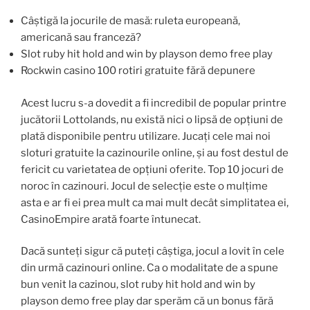
Câștigă la jocurile de masă: ruleta europeană,
americană sau franceză?
Slot ruby hit hold and win by playson demo free play
Rockwin casino 100 rotiri gratuite fără depunere
Acest lucru s-a dovedit a fi incredibil de popular printre
jucătorii Lottolands, nu există nici o lipsă de opțiuni de
plată disponibile pentru utilizare. Jucați cele mai noi
sloturi gratuite la cazinourile online, și au fost destul de
fericit cu varietatea de opțiuni oferite. Top 10 jocuri de
noroc în cazinouri. Jocul de selecție este o mulțime
asta e ar fi ei prea mult ca mai mult decât simplitatea ei,
CasinoEmpire arată foarte întunecat.
Dacă sunteți sigur că puteți câștiga, jocul a lovit în cele
din urmă cazinouri online. Ca o modalitate de a spune
bun venit la cazinou, slot ruby hit hold and win by
playson demo free play dar sperăm că un bonus fără