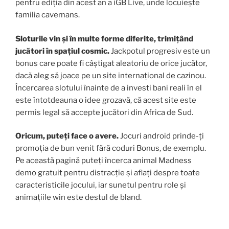
pentru ediția din acest an a iGB Live, unde locuiește
familia cavemans.
Sloturile vin și în multe forme diferite, trimițând
jucători în spațiul cosmic.
Jackpotul progresiv este un
bonus care poate fi câștigat aleatoriu de orice jucător,
dacă aleg să joace pe un site internațional de cazinou.
Încercarea slotului înainte de a investi bani reali în el
este întotdeauna o idee grozavă, că acest site este
permis legal să accepte jucători din Africa de Sud.
Oricum, puteți face o avere.
Jocuri android prinde-ți
promoția de bun venit fără coduri Bonus, de exemplu.
Pe această pagină puteți încerca animal Madness
demo gratuit pentru distracție și aflați despre toate
caracteristicile jocului, iar sunetul pentru role și
animațiile win este destul de bland.