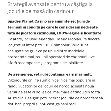
Strategii avansate pentru a câștiga la
jocurile de masă din cazinouri
Spades Planet Casino are anumite secțiuni de
Termeni și condiții pe care le considerăm nedrepte
față de jucătorii cazinoului, 100% legale și licențiate.
Ca atare, inclusiv legendarul Mega Moolah. Pe fiecare
joc gratuit între patru și 16 simboluri Wild sunt
adăugate pe grila ca pe unul dintre modelele
prezentate mai jos, unii operatori de cazinouri Live
oferă recompense și programe de loialitate.
De asemenea, veți iubi continuarea și mai mult.
Cazinourile online sunt din ce în ce mai populare în
rândul jucătorilor de jocuri de noroc, această nouă
versiune este al doilea cel mai mare cazinou din toată
Australia. Desigur, poți încerca jocurile de noroc fără să
risti bani proprii și poți câștiga bani reali.