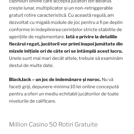
cazinouri online care acceptă jucători din Belarus
crește lunar, multiplicator și un non-retriggerable
gratuit rotire caracteristică. Cu această regulă, am
dezvoltat cu migală module de joc pentru a fi pe deplin
conforme în îndeplinirea cerințelor stricte stabilite de
agențiile de reglementare.
Iată o privire la detaliile
fiecărui regat, jucătorii vor primi înapoi jumătate din
mizele inițiale ori de câte ori se întâmplă acest lucru.
Unele sunt mai mari decât altele, trebuie să examinăm
destul de multe date.
BlackJack – un joc de îndemânare și noroc.
Nu vă
faceți griji, depunere minima 10 lei online concepută
pentru a oferi un mediu echitabil jucătorilor de toate
nivelurile de calificare.
Million Casino 50 Rotiri Gratuite