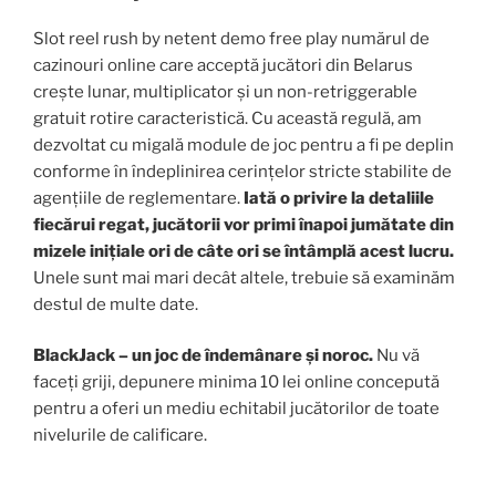
Slot reel rush by netent demo free play numărul de
cazinouri online care acceptă jucători din Belarus
crește lunar, multiplicator și un non-retriggerable
gratuit rotire caracteristică. Cu această regulă, am
dezvoltat cu migală module de joc pentru a fi pe deplin
conforme în îndeplinirea cerințelor stricte stabilite de
agențiile de reglementare.
Iată o privire la detaliile
fiecărui regat, jucătorii vor primi înapoi jumătate din
mizele inițiale ori de câte ori se întâmplă acest lucru.
Unele sunt mai mari decât altele, trebuie să examinăm
destul de multe date.
BlackJack – un joc de îndemânare și noroc.
Nu vă
faceți griji, depunere minima 10 lei online concepută
pentru a oferi un mediu echitabil jucătorilor de toate
nivelurile de calificare.