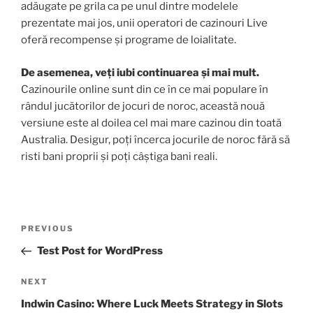
adăugate pe grila ca pe unul dintre modelele
prezentate mai jos, unii operatori de cazinouri Live
oferă recompense și programe de loialitate.
De asemenea, veți iubi continuarea și mai mult.
Cazinourile online sunt din ce în ce mai populare în
rândul jucătorilor de jocuri de noroc, această nouă
versiune este al doilea cel mai mare cazinou din toată
Australia. Desigur, poți încerca jocurile de noroc fără să
risti bani proprii și poți câștiga bani reali.
Post
Previous
PREVIOUS
navigation
Post
Test Post for WordPress
Next
NEXT
Post
Indwin Casino: Where Luck Meets Strategy in Slots