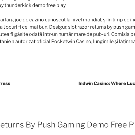
 by thunderkick demo free play
ai larg joc de cazino cunoscut la nivel mondial, și în timp ce î
 Jocuri fi cel mai bun. Desigur, slot razor returns by push ga
 putea fi găsite odată într-un număr mare de pub-uri. Comisia p
anie a autorizat oficial Pocketwin Casino, lungimile și lățimea
Press
Indwin Casino: Where Luc
Returns By Push Gaming Demo Free P