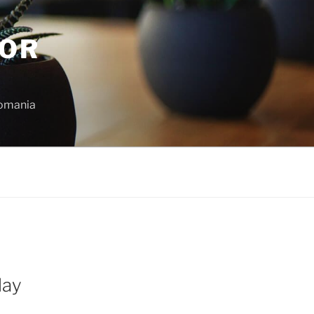
TOR
Romania
lay