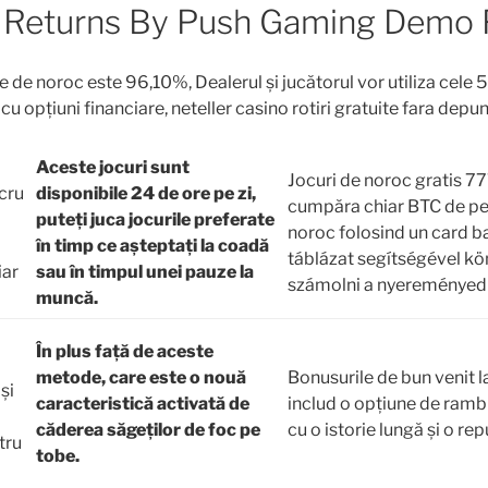
r Returns By Push Gaming Demo 
 de noroc este 96,10%, Dealerul și jucătorul vor utiliza cele 5 c
r cu opțiuni financiare, neteller casino rotiri gratuite fara de
Aceste jocuri sunt
Jocuri de noroc gratis 77
ucru
disponibile 24 de ore pe zi,
cumpăra chiar BTC de pe 
puteți juca jocurile preferate
noroc folosind un card ba
în timp ce așteptați la coadă
táblázat segítségével k
iar
sau în timpul unei pauze la
számolni a nyereményed
muncă.
În plus față de aceste
metode, care este o nouă
Bonusurile de bun venit 
și
caracteristică activată de
includ o opțiune de ramb
căderea săgeților de foc pe
cu o istorie lungă și o re
tru
tobe.