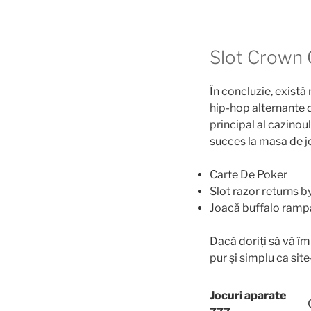
Slot Crown 
În concluzie, există 
hip-hop alternante d
principal al cazinou
succes la masa de j
Carte De Poker
Slot razor returns 
Joacă buffalo rampag
Dacă doriți să vă îm
pur și simplu ca site
Jocuri aparate