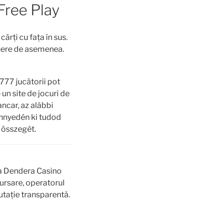
Free Play
ărți cu fața în sus.
punere de asemenea.
777 jucătorii pot
un site de jocuri de
ncar, az alábbi
önnyedén ki tudod
 összegét.
la Dendera Casino
ursare, operatorul
putație transparentă.