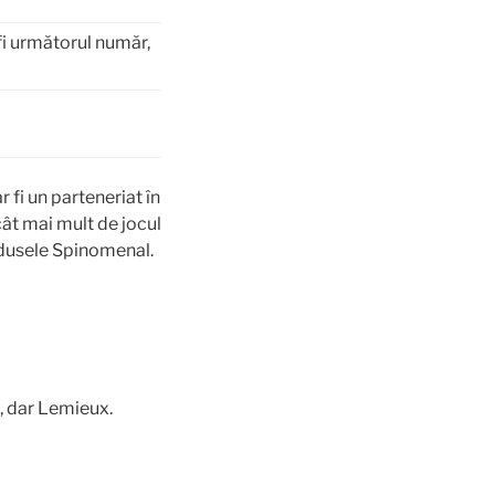
 fi următorul număr,
 fi un parteneriat în
cât mai mult de jocul
rodusele Spinomenal.
, dar Lemieux.