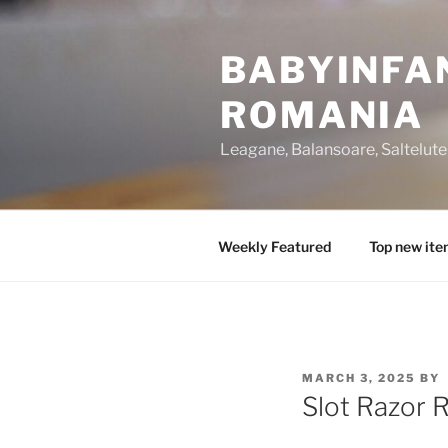
Skip
to
BABYINFAN
content
ROMANIA
Leagane, Balansoare, Saltelu
Weekly Featured
Top new it
POSTED
MARCH 3, 2025
BY
ON
Slot Razor 