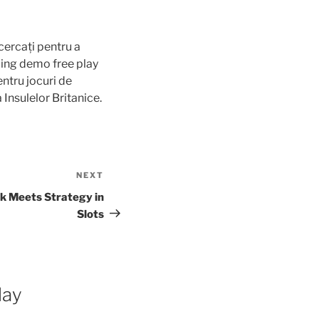
ncercați pentru a
ming demo free play
entru jocuri de
 Insulelor Britanice.
NEXT
Next
Post
k Meets Strategy in
Slots
lay