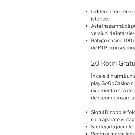
Indiferent de ceea c
istorice.
Asta înseamnă că put
versiuni de întârzier
Bahigo casino 100 r
de RTP, nu înseamnă 
20 Rotiri Grat
În cele din urmă un
play GoGoCasino nu 
experiența mea de j
de recompensare a lo
Slotul Dinopolis fo
ca la aparate vintage
Strategii la jocurile
Pentru a marca lansa