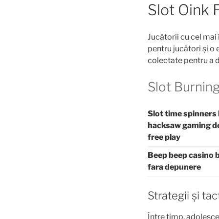
Slot Oink
Jucătorii cu cel mai
pentru jucători și o
colectate pentru a 
Slot Burnin
Slot time spinners
hacksaw gaming 
free play
Beep beep casino 
fara depunere
Strategii și ta
Între timp, adolesc