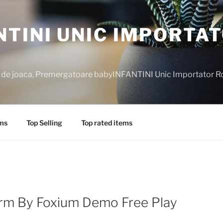
TINI UNIC IMPORTA
te de joaca, Premergatoare babyINFANTINI Unic Importator 
ems
Top Selling
Top rated items
arm By Foxium Demo Free Play