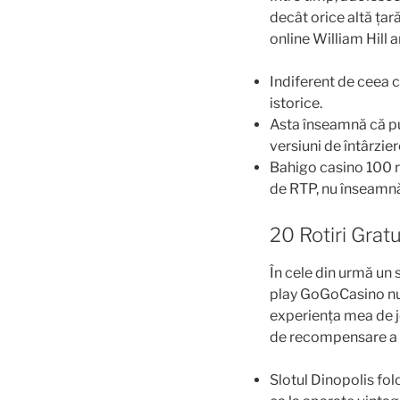
decât orice altă țar
online William Hill a
Indiferent de ceea c
istorice.
Asta înseamnă că put
versiuni de întârzier
Bahigo casino 100 r
de RTP, nu înseamnă 
20 Rotiri Grat
În cele din urmă un
play GoGoCasino nu 
experiența mea de j
de recompensare a lo
Slotul Dinopolis fo