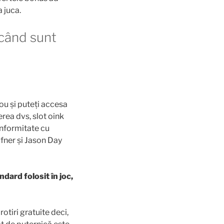
 juca.
 când sunt
nou și puteți accesa
erea dvs, slot oink
onformitate cu
fner și Jason Day
ard folosit în joc,
otiri gratuite deci,