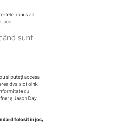
ofertele bonus ad-
 juca.
 când sunt
nou și puteți accesa
erea dvs, slot oink
onformitate cu
fner și Jason Day
ard folosit în joc,