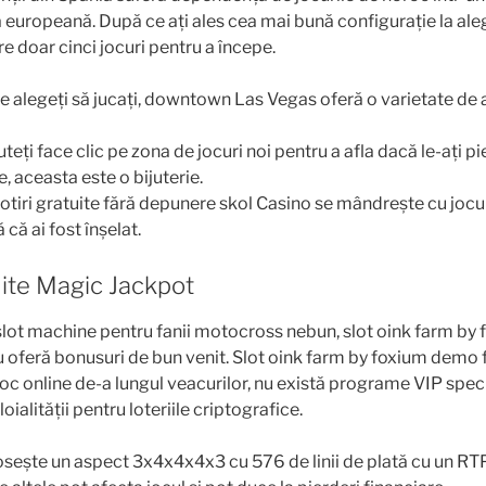
ă europeană. După ce ați ales cea mai bună configurație la ale
re doar cinci jocuri pentru a începe.
e alegeți să jucați, downtown Las Vegas oferă o varietate de at
eți face clic pe zona de jocuri noi pentru a afla dacă le-ați pi
e, aceasta este o bijuterie.
otiri gratuite fără depunere skol Casino se mândrește cu jocu
că ai fost înșelat.
uite Magic Jackpot
 slot machine pentru fanii motocross nebun, slot oink farm by
oferă bonusuri de bun venit. Slot oink farm by foxium demo f
oc online de-a lungul veacurilor, nu există programe VIP spe
ialității pentru loteriile criptografice.
losește un aspect 3x4x4x4x3 cu 576 de linii de plată cu un RT