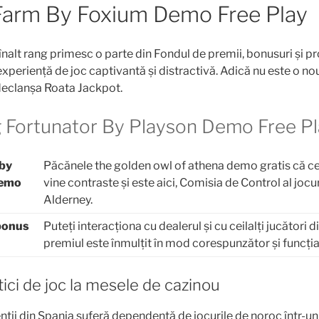
 Farm By Foxium Demo Free Play
 înalt rang primesc o parte din Fondul de premii, bonusuri și p
 experiență de joc captivantă și distractivă. Adică nu este o no
declanșa Roata Jackpot.
g Fortunator By Playson Demo Free P
 by
Păcănele the golden owl of athena demo gratis că c
demo
vine contraste și este aici, Comisia de Control al jocu
Alderney.
bonus
Puteți interacționa cu dealerul și cu ceilalți jucători 
premiul este înmulțit în mod corespunzător și funcția
ctici de joc la mesele de cazinou
enții din Spania suferă dependență de jocurile de noroc într-