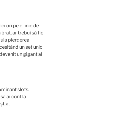
i ori pe o linie de
raț, ar trebui să fie
lcula pierderea
ecesitând un set unic
 devenit un gigant al
ominant slots.
sa ai cont la
știg.