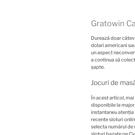
Gratowin Ca
Durează doar câteva 
dolari americani sau
un aspect neconvenți
a continua să colect
șapte.
Jocuri de masă
În acest articol, mai
disponibile la major
instantaneu atenția
recente sloturi onl
selecta numărul de ro
sloturi bazate pe C