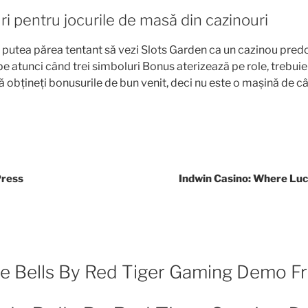
uri pentru jocurile de masă din cazinouri
r putea părea tentant să vezi Slots Garden ca un cazinou pred
 atunci când trei simboluri Bonus aterizează pe role, trebuie 
ă obțineți bonusurile de bun venit, deci nu este o mașină de câ
Press
Indwin Casino: Where Luc
gle Bells By Red Tiger Gaming Demo F