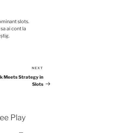
ominant slots.
sa ai cont la
știg.
NEXT
Next
Post
k Meets Strategy in
Slots
ree Play