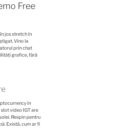
Demo Free
n jos stretch în
știgat. Vino la
atorul prin chat
tăți grafice, fără
re
iptocurrency în
 slot video IGT are
solei. Respin pentru
ă. Există, cum ar fi