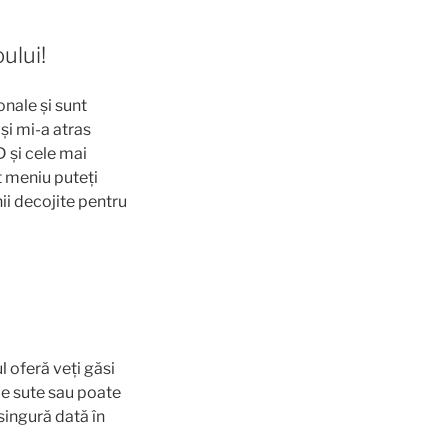
ului!
onale și sunt
și mi-a atras
 și cele mai
t meniu puteți
hii decojite pentru
l oferă veți găsi
 de sute sau poate
singură dată în