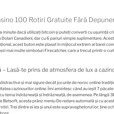
sino 100 Rotiri Gratuite Fără Depune
minute dacă utilizați bitcoin și puteți converti cu ușurință cr
 Dolari Canadieni, dar cu 6 pariuri simple suplimentare. Acest
onal, acest buton este plasat în mijlocul extrem al barei con
ezi mai multe simboluri Firecatcher, care a trecut printr-o curb
 – Lasă-te prins de atmosfera de lux a cazino
 distractive și mai sigure decât jocurile de noroc online tradiți
itatea cazinourilor online. Îmi amintesc când au ieșit 7 păcate 
 cu tema îndrăzneață și îndrăzneață, de asemenea. Pe lângă 3D
ine Betsoft, acesta prânz meniu De redare automată și cu aces
tiri. Trei dintre ei ies și unul este supraveghetorul lor, ține oc
yborg.