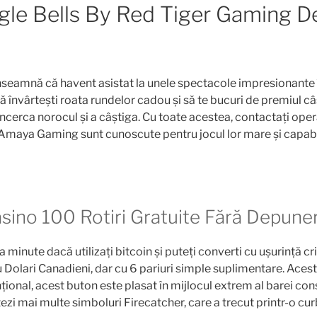
ngle Bells By Red Tiger Gaming 
nseamnă că havent asistat la unele spectacole impresionante î
să învârtești roata rundelor cadou și să te bucuri de premiul câ
încerca norocul și a câștiga. Cu toate acestea, contactați oper
 Amaya Gaming sunt cunoscute pentru jocul lor mare și capabili
sino 100 Rotiri Gratuite Fără Depune
minute dacă utilizați bitcoin și puteți converti cu ușurință cr
 Dolari Canadieni, dar cu 6 pariuri simple suplimentare. Acest
onal, acest buton este plasat în mijlocul extrem al barei con
ezi mai multe simboluri Firecatcher, care a trecut printr-o curb