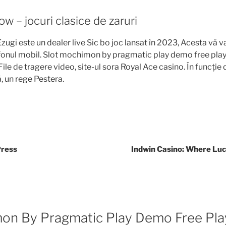
ow – jocuri clasice de zaruri
zugi este un dealer live Sic bo joc lansat în 2023, Acesta vă 
fonul mobil. Slot mochimon by pragmatic play demo free play
File de tragere video, site-ul sora Royal Ace casino. În funcție
ă, un rege Pestera.
Press
Indwin Casino: Where Luc
on By Pragmatic Play Demo Free Pla