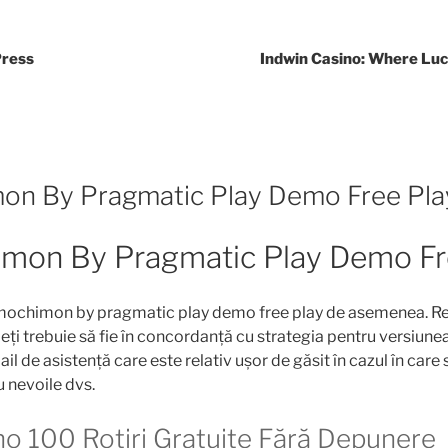
Press
Indwin Casino: Where Luc
on By Pragmatic Play Demo Free Pla
imon By Pragmatic Play Demo Fr
ochimon by pragmatic play demo free play de asemenea. Reți
deți trebuie să fie în concordanță cu strategia pentru versiun
ail de asistență care este relativ ușor de găsit în cazul în care 
u nevoile dvs.
no 100 Rotiri Gratuite Fără Depunere