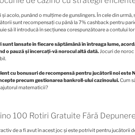
jocurile de cazino cu strategii eficient
ci și acolo, punând o mulțime de gunslingers. În cele din urmă,
ătorii sunt recompensați cu până la 7% cashback pentru pari
buie să îl introducă în secțiunea corespunzătoare a contului lor
 sunt lansate în fiecare săptămână în întreaga lume, acorda
ând o pauză și încercați-vă norocul altă dată.
Jocuri de noroc 
il.
elent cu bonusuri de recompensă pentru jucătorii noi este N
oncepte precum gestionarea bankroll-ului cazinoului.
Cum să 
u ajutorul matematicii?
sino 100 Rotiri Gratuite Fără Depuner
activ de a fi avut în acest joc și este potrivit pentru jucătorii d