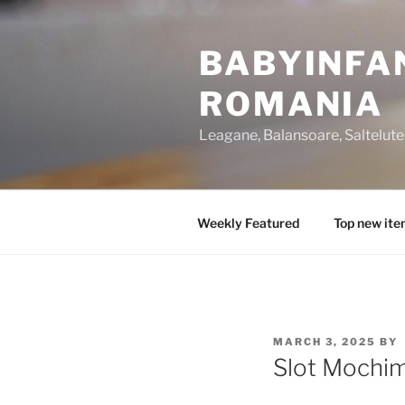
Skip
to
BABYINFAN
content
ROMANIA
Leagane, Balansoare, Saltelu
Weekly Featured
Top new it
POSTED
MARCH 3, 2025
BY
ON
Slot Mochim