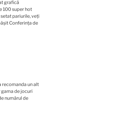
at grafică
le 100 super hot
etat pariurile, veți
pășit Conferința de
va recomanda un alt
 gama de jocuri
 de numărul de