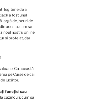
ți legitime de a
ack a fost unul
ă largă de jocuri de
e din acesta, cum se
azinoul nostru online
ur și protejat, dar
e
 saloane. Cu această
erea pe Curse de cai
 de jucător.
ți funcției sau
la cazinouri: cum să