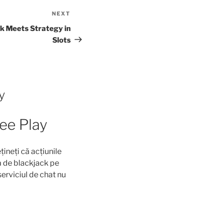
NEXT
Next
Post
k Meets Strategy in
Slots
y
ee Play
neți că acțiunile
ea de blackjack pe
serviciul de chat nu