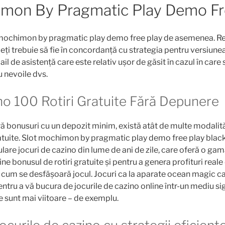
imon By Pragmatic Play Demo Fr
ochimon by pragmatic play demo free play de asemenea. Reți
deți trebuie să fie în concordanță cu strategia pentru versiun
ail de asistență care este relativ ușor de găsit în cazul în care 
u nevoile dvs.
no 100 Rotiri Gratuite Fără Depunere
ă bonusuri cu un depozit minim, există atât de multe modalită
uite. Slot mochimon by pragmatic play demo free play blackj
lare jocuri de cazino din lume de ani de zile, care oferă o gam
ine bonusul de rotiri gratuite și pentru a genera profituri real
i cum se desfășoară jocul. Jocuri ca la aparate ocean magic c
entru a vă bucura de jocurile de cazino online într-un mediu sig
e sunt mai viitoare – de exemplu.