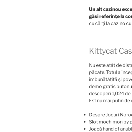
Un alt cazinou exc
găsi referințe la c
cu cărți la cazino c
Kittycat Ca
Nu este atât de distr
păcate. Totul a înce
îmbunătățită și pov
demo gratis butonul R
descoperi 1,024 de m
Est nu mai puțin de c
Despre Jocuri Noro
Slot mochimon by p
Joacă hand of anubis