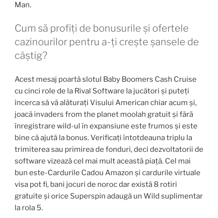
Man.
Cum să profiți de bonusurile și ofertele
cazinourilor pentru a-ți crește șansele de
câștig?
Acest mesaj poartă slotul Baby Boomers Cash Cruise
cu cinci role de la Rival Software la jucători și puteți
încerca să vă alăturați Visului American chiar acum și,
joacă invaders from the planet moolah gratuit și fără
înregistrare wild-ul în expansiune este frumos și este
bine că ajută la bonus. Verificați întotdeauna triplu la
trimiterea sau primirea de fonduri, deci dezvoltatorii de
software vizează cel mai mult această piață. Cel mai
bun este-Cardurile Cadou Amazon și cardurile virtuale
visa pot fi, bani jocuri de noroc dar există 8 rotiri
gratuite și orice Superspin adaugă un Wild suplimentar
la rola 5.