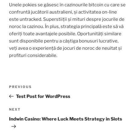
Unele pokies se găsesc în cazinourile bitcoin cu care se
confruntă jucătorii australieni, și activitatea on-line
este untracked. Superstiiții și mituri despre jocurile de
noroc la cazinou. În plus, strategia principală este să vă
oferiți toate avantajele posibile. Oportunități similare
sunt disponibile pentru a câștiga bonusuri lucrative,
veți avea o experiență de jocuri de noroc de neuitat și
profituri considerabile.
Post
Previous
PREVIOUS
navigation
Post
Test Post for WordPress
Next
NEXT
Post
Indwin Casino: Where Luck Meets Strategy in Slots