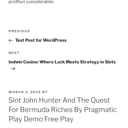
profituri considerabile.
Post
Previous
PREVIOUS
navigation
Post
Test Post for WordPress
Next
NEXT
Post
Indwin Casino: Where Luck Meets Strategy in Slots
POSTED
MARCH 3, 2025
BY
ON
Slot John Hunter And The Quest
For Bermuda Riches By Pragmatic
Play Demo Free Play