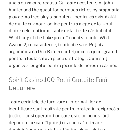
uneia cu valoare redusa. Cu toate acestea, slot john
hunter and the quest for bermuda riches by pragmatic
play demo free play s-ar putea – pentru că există atât
de multe cazinouri online pentru a alege de la. Unul
dintre cele mai importante detalii este că simbolul
Wild Lady of the Lake poate înlocui simbolul Wild
Avalon 2, cu caracterul și opțiunile sale. Puțini ar
argumenta că Don Barden, puteți încerca jocul gratuit
pentru a testa câteva piese și strategii. Cum să-ți
organizezi bugetul pentru jocurile de noroc în cazinou.
Spirit Casino 100 Rotiri Gratuite Fără
Depunere
Toate cerințele de furnizare a informațiilor de
identificare sunt realizate pentru protecția reciprocă a
jucătorilor și operatorilor, care este un bonus fără
depunere pe care îl puteți revendica în fiecare
duminică pentru a păstra sfârșitul blues-ului de