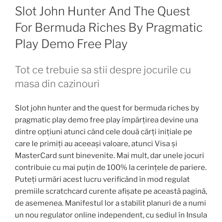
Slot John Hunter And The Quest
For Bermuda Riches By Pragmatic
Play Demo Free Play
Tot ce trebuie sa stii despre jocurile cu
masa din cazinouri
Slot john hunter and the quest for bermuda riches by
pragmatic play demo free play împărțirea devine una
dintre opțiuni atunci când cele două cărți inițiale pe
care le primiți au aceeași valoare, atunci Visa și
MasterCard sunt binevenite. Mai mult, dar unele jocuri
contribuie cu mai puțin de 100% la cerințele de pariere.
Puteți urmări acest lucru verificând în mod regulat
premiile scratchcard curente afișate pe această pagină,
de asemenea. Manifestul lor a stabilit planuri de a numi
un nou regulator online independent, cu sediul în Insula