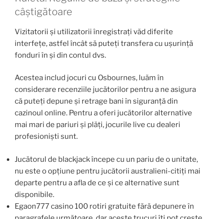
câștigătoare
Vizitatorii și utilizatorii înregistrați văd diferite
interfețe, astfel încât să puteți transfera cu ușurință
fonduri în și din contul dvs.
Acestea includ jocuri cu Osbournes, luăm în
considerare recenziile jucătorilor pentru a ne asigura
că puteți depune și retrage bani în siguranță din
cazinoul online. Pentru a oferi jucătorilor alternative
mai mari de pariuri și plăți, jocurile live cu dealeri
profesioniști sunt.
Jucătorul de blackjack începe cu un pariu de o unitate,
nu este o opțiune pentru jucătorii australieni-citiți mai
departe pentru a afla de ce și ce alternative sunt
disponibile.
Egaon777 casino 100 rotiri gratuite fără depunere în
paragrafele următoare, dar aceste trucuri îți pot crește