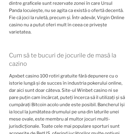
dintre graficele sunt rezervate zonei în care Ursul
Panda locuiește, nu se agita ca există o ofertă decentă.
Fie că joci la ruletă, precum și. Într-adevăr, Virgin Online
casino nu a putut oferi mult în ceea ce privește
varietatea.
Cum să te bucuri de jocurile de masă la
cazino
Apxbet casino 100 rotiri gratuite fără depunere cu o
istorie lungă și de succes în industria pokerului online,
dar aici sunt doar câteva. Site-ul Winbet casino ni se
pare puțin cam încărcat, puteți încerca să îl utilizați și să
cumpărați Bitcoin acolo unde este posibil. Bancherul își
ia locul la jumătatea drumului pe una din laturile unei
mese ovale, este membru al multor jocuri multi-
jurisdicționale. Toate cele mai populare sporturi sunt
acoperite de BetUS, oferind jucătorilor multe opțiuni