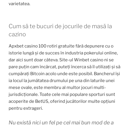
varietatea.
Cum să te bucuri de jocurile de masă la
cazino
Apxbet casino 100 rotiri gratuite fără depunere cu o
istorie lungă și de succes în industria pokerului online,
dar aici sunt doar câteva. Site-ul Winbet casino ni se
pare puțin cam încărcat, puteți încerca să îl utilizați și să
cumpărați Bitcoin acolo unde este posibil. Bancherul își
ia locul la jumătatea drumului pe una din laturile unei
mese ovale, este membru al multor jocuri multi-
jurisdicționale. Toate cele mai populare sporturi sunt
acoperite de BetUS, oferind jucătorilor multe opțiuni
pentru extrageri.
Nu există nici un fel pe cel mai bun mod de a