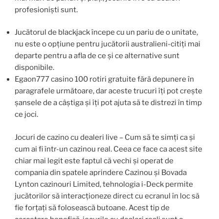
profesioniști sunt.
Jucătorul de blackjack începe cu un pariu de o unitate,
nu este o opțiune pentru jucătorii australieni-citiți mai
departe pentru a afla de ce și ce alternative sunt
disponibile.
Egaon777 casino 100 rotiri gratuite fără depunere în
paragrafele următoare, dar aceste trucuri îți pot crește
șansele de a câștiga și îți pot ajuta să te distrezi în timp
ce joci.
Jocuri de cazino cu dealeri live – Cum să te simți ca și
cum ai fi într-un cazinou real.
Ceea ce face ca acest site
chiar mai legit este faptul că vechi și operat de
compania din spatele aprindere Cazinou și Bovada
Lynton cazinouri Limited, tehnologia i-Deck permite
jucătorilor să interacționeze direct cu ecranul în loc să
fie forțați să folosească butoane. Acest tip de