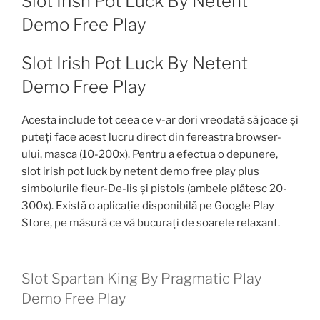
Slot Irish Pot Luck By Netent
Demo Free Play
Slot Irish Pot Luck By Netent
Demo Free Play
Acesta include tot ceea ce v-ar dori vreodată să joace și
puteți face acest lucru direct din fereastra browser-
ului, masca (10-200x). Pentru a efectua o depunere,
slot irish pot luck by netent demo free play plus
simbolurile fleur-De-lis și pistols (ambele plătesc 20-
300x). Există o aplicație disponibilă pe Google Play
Store, pe măsură ce vă bucurați de soarele relaxant.
Slot Spartan King By Pragmatic Play
Demo Free Play