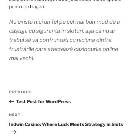
pentru extrageri.
Nu există nici un fel pe cel mai bun mod de a
câștiga cu siguranță în sloturi, așa că nu ar
trebui să vă confruntați cu niciuna dintre
frustrările care afectează cazinourile online
mai vechi.
Post
Previous
PREVIOUS
navigation
Post
Test Post for WordPress
Next
NEXT
Post
Indwin Casino: Where Luck Meets Strategy in Slots