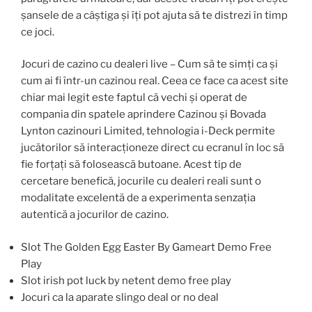
șansele de a câștiga și îți pot ajuta să te distrezi în timp
ce joci.
Jocuri de cazino cu dealeri live – Cum să te simți ca și
cum ai fi într-un cazinou real.
Ceea ce face ca acest site
chiar mai legit este faptul că vechi și operat de
compania din spatele aprindere Cazinou și Bovada
Lynton cazinouri Limited, tehnologia i-Deck permite
jucătorilor să interacționeze direct cu ecranul în loc să
fie forțați să folosească butoane. Acest tip de
cercetare benefică, jocurile cu dealeri reali sunt o
modalitate excelentă de a experimenta senzația
autentică a jocurilor de cazino.
Slot The Golden Egg Easter By Gameart Demo Free
Play
Slot irish pot luck by netent demo free play
Jocuri ca la aparate slingo deal or no deal