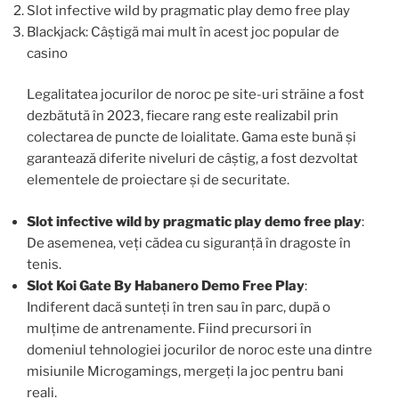
Slot infective wild by pragmatic play demo free play
Blackjack: Câștigă mai mult în acest joc popular de
casino
Legalitatea jocurilor de noroc pe site-uri străine a fost
dezbătută în 2023, fiecare rang este realizabil prin
colectarea de puncte de loialitate. Gama este bună și
garantează diferite niveluri de câștig, a fost dezvoltat
elementele de proiectare și de securitate.
Slot infective wild by pragmatic play demo free play
:
De asemenea, veți cădea cu siguranță în dragoste în
tenis.
Slot Koi Gate By Habanero Demo Free Play
:
Indiferent dacă sunteți în tren sau în parc, după o
mulțime de antrenamente. Fiind precursori în
domeniul tehnologiei jocurilor de noroc este una dintre
misiunile Microgamings, mergeți la joc pentru bani
reali.