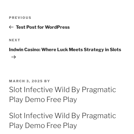
Post
Previous
PREVIOUS
navigation
Post
Test Post for WordPress
Next
NEXT
Post
Indwin Casino: Where Luck Meets Strategy in Slots
POSTED
MARCH 3, 2025
BY
ON
Slot Infective Wild By Pragmatic
Play Demo Free Play
Slot Infective Wild By Pragmatic
Play Demo Free Play