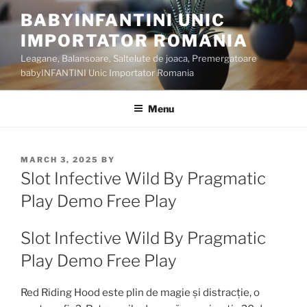
Skip
BABYINFANTINI UNIC
to
IMPORTATOR ROMANIA
content
Leagane, Balansoare, Saltelute de joaca, Premergatoare
babyINFANTINI Unic Importator Romania
Menu
POSTED
MARCH 3, 2025
BY
ON
Slot Infective Wild By Pragmatic
Play Demo Free Play
Slot Infective Wild By Pragmatic
Play Demo Free Play
Red Riding Hood este plin de magie și distracție, o