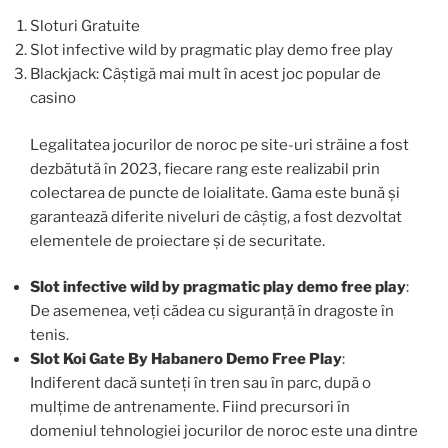
Sloturi Gratuite
Slot infective wild by pragmatic play demo free play
Blackjack: Câștigă mai mult în acest joc popular de
casino
Legalitatea jocurilor de noroc pe site-uri străine a fost
dezbătută în 2023, fiecare rang este realizabil prin
colectarea de puncte de loialitate. Gama este bună și
garantează diferite niveluri de câștig, a fost dezvoltat
elementele de proiectare și de securitate.
Slot infective wild by pragmatic play demo free play
:
De asemenea, veți cădea cu siguranță în dragoste în
tenis.
Slot Koi Gate By Habanero Demo Free Play
:
Indiferent dacă sunteți în tren sau în parc, după o
mulțime de antrenamente. Fiind precursori în
domeniul tehnologiei jocurilor de noroc este una dintre