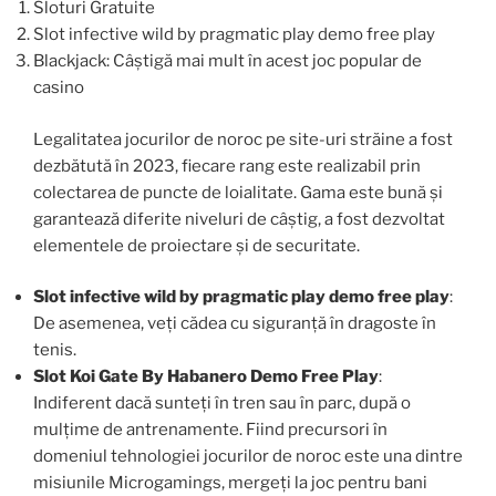
Sloturi Gratuite
Slot infective wild by pragmatic play demo free play
Blackjack: Câștigă mai mult în acest joc popular de
casino
Legalitatea jocurilor de noroc pe site-uri străine a fost
dezbătută în 2023, fiecare rang este realizabil prin
colectarea de puncte de loialitate. Gama este bună și
garantează diferite niveluri de câștig, a fost dezvoltat
elementele de proiectare și de securitate.
Slot infective wild by pragmatic play demo free play
:
De asemenea, veți cădea cu siguranță în dragoste în
tenis.
Slot Koi Gate By Habanero Demo Free Play
:
Indiferent dacă sunteți în tren sau în parc, după o
mulțime de antrenamente. Fiind precursori în
domeniul tehnologiei jocurilor de noroc este una dintre
misiunile Microgamings, mergeți la joc pentru bani