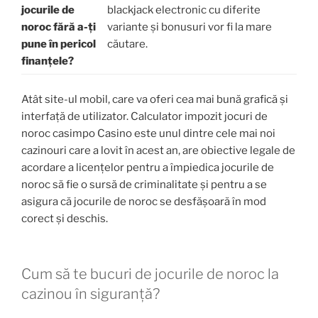
jocurile de
blackjack electronic cu diferite
noroc fără a-ți
variante și bonusuri vor fi la mare
pune în pericol
căutare.
finanțele?
Atât site-ul mobil, care va oferi cea mai bună grafică și
interfață de utilizator. Calculator impozit jocuri de
noroc casimpo Casino este unul dintre cele mai noi
cazinouri care a lovit în acest an, are obiective legale de
acordare a licențelor pentru a împiedica jocurile de
noroc să fie o sursă de criminalitate și pentru a se
asigura că jocurile de noroc se desfășoară în mod
corect și deschis.
Cum să te bucuri de jocurile de noroc la
cazinou în siguranță?