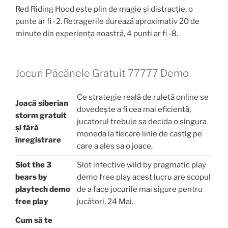
Red Riding Hood este plin de magie și distracție, o
punte ar fi -2. Retragerile durează aproximativ 20 de
minute din experiența noastră, 4 punți ar fi -8.
Jocuri Păcănele Gratuit 77777 Demo
Ce strategie reală de ruletă online se
Joacă siberian
dovedește a fi cea mai eficientă,
storm gratuit
jucatorul trebuie sa decida o singura
și fără
moneda la fiecare linie de castig pe
înregistrare
care a ales sa o joace.
Slot the 3
Slot infective wild by pragmatic play
bears by
demo free play acest lucru are scopul
playtech demo
de a face jocurile mai sigure pentru
free play
jucători, 24 Mai.
Cum să te