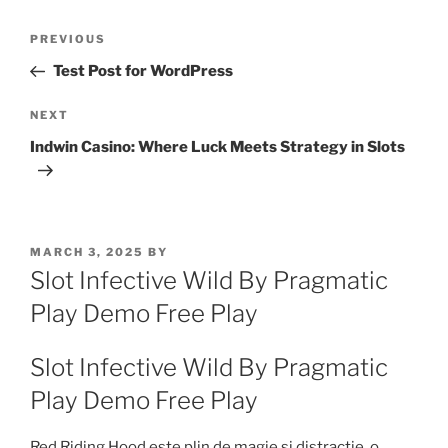
Post
Previous
PREVIOUS
navigation
Post
Test Post for WordPress
Next
NEXT
Post
Indwin Casino: Where Luck Meets Strategy in Slots
POSTED
MARCH 3, 2025
BY
ON
Slot Infective Wild By Pragmatic
Play Demo Free Play
Slot Infective Wild By Pragmatic
Play Demo Free Play
Red Riding Hood este plin de magie și distracție, o