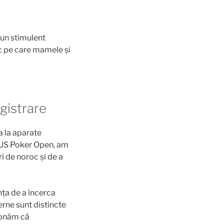
 un stimulent
roc pe care mamele și
gistrare
a la aparate
i US Poker Open, am
i de noroc și de a
nța de a încerca
erne sunt distincte
ționăm că