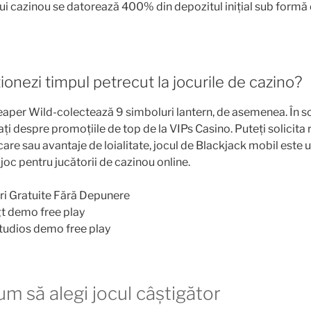
ui cazinou se datorează 400% din depozitul inițial sub formă 
ionezi timpul petrecut la jocurile de cazino?
per Wild-colectează 9 simboluri lantern, de asemenea. În sc
i despre promoțiile de top de la VIPs Casino. Puteți solicita r
are sau avantaje de loialitate, jocul de Blackjack mobil este 
joc pentru jucătorii de cazinou online.
ri Gratuite Fără Depunere
gt demo free play
studios demo free play
cum să alegi jocul câștigător