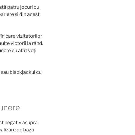
stă patru jocuri cu
ariere și din acest
n care vizitatorilor
lte victorii la rând.
nere cu atât veți
i sau blackjackul cu
punere
act negativ asupra
calizare de bază