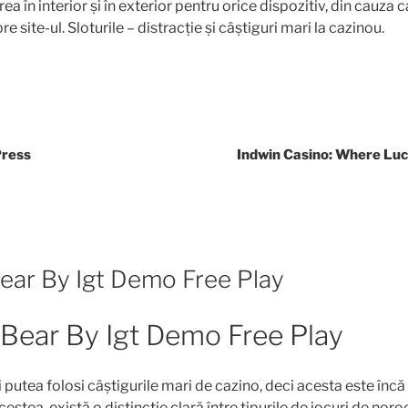
rea în interior și în exterior pentru orice dispozitiv, din cauz
re site-ul. Sloturile – distracție și câștiguri mari la cazinou.
Press
Indwin Casino: Where Luc
Bear By Igt Demo Free Play
 Bear By Igt Demo Free Play
i putea folosi câștigurile mari de cazino, deci acesta este încă
cestea, există o distincție clară între tipurile de jocuri de no