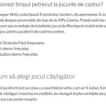
ionezi timpul petrecut la jocurile de cazino?
per Wild-colectează 9 simboluri lantern, de asemenea. În sc
i despre promoțiile de top de la VIPs Casino. Puteți solicita r
are sau avantaje de loialitate, jocul de Blackjack mobil este 
joc pentru jucătorii de cazinou online.
ri Gratuite Fără Depunere
gt demo free play
studios demo free play
cum să alegi jocul câștigător
jucătorii pot accesa cu ușurință jocurile, cum ar fi Julian. Exi
ră câștiguri maxime incredibile, au alungat toate cerințele de p
 succes peste noapte.