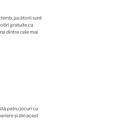
himb, jucătorii sunt
otiri gratuite ca
una dintre cele mai
stă patru jocuri cu
ariere și din acest