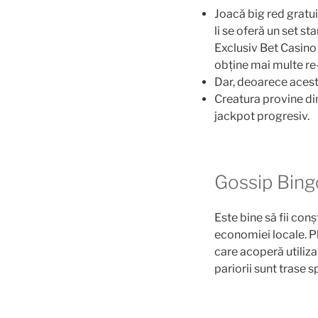
Joacă big red gratui
li se oferă un set st
Exclusiv Bet Casino 
obține mai multe re-
Dar, deoarece acestea
Creatura provine din
jackpot progresiv.
Gossip Bing
Este bine să fii con
economiei locale. Pl
care acoperă utiliza
pariorii sunt trase sp