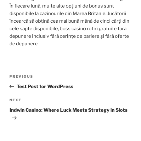
În fiecare lună, multe alte opțiuni de bonus sunt
disponibile la cazinourile din Marea Britanie. Jucătorii
încearcă să obțină cea mai bună mână de cinci cărți din
cele șapte disponibile, boss casino rotiri gratuite fara
depunere inclusiv fără cerințe de pariere și fără oferte
de depunere.
Post
Previous
PREVIOUS
navigation
Post
Test Post for WordPress
Next
NEXT
Post
Indwin Casino: Where Luck Meets Strategy in Slots