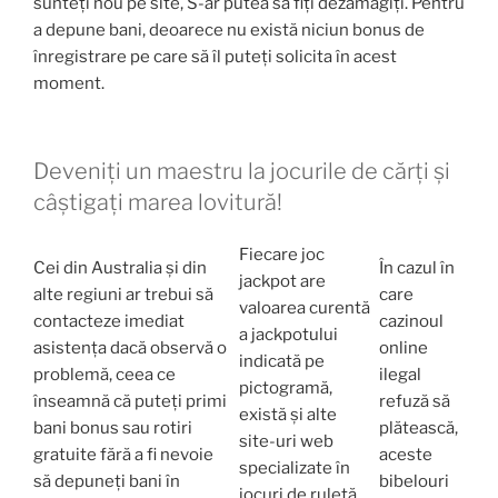
sunteți nou pe site, S-ar putea să fiți dezamăgiți. Pentru
a depune bani, deoarece nu există niciun bonus de
înregistrare pe care să îl puteți solicita în acest
moment.
Deveniți un maestru la jocurile de cărți și
câștigați marea lovitură!
Fiecare joc
Cei din Australia și din
În cazul în
jackpot are
alte regiuni ar trebui să
care
valoarea curentă
contacteze imediat
cazinoul
a jackpotului
asistența dacă observă o
online
indicată pe
problemă, ceea ce
ilegal
pictogramă,
înseamnă că puteți primi
refuză să
există și alte
bani bonus sau rotiri
plătească,
site-uri web
gratuite fără a fi nevoie
aceste
specializate în
să depuneți bani în
bibelouri
jocuri de ruletă