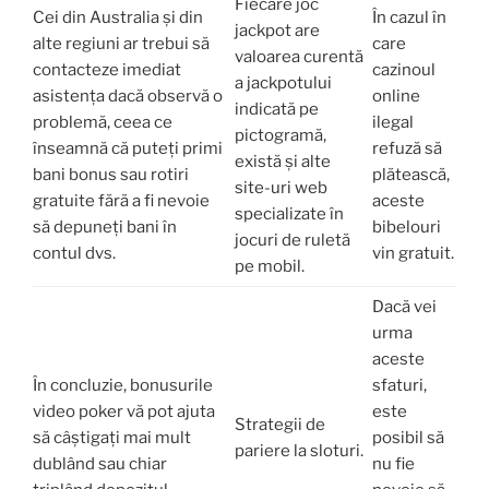
Fiecare joc
Cei din Australia și din
În cazul în
jackpot are
alte regiuni ar trebui să
care
valoarea curentă
contacteze imediat
cazinoul
a jackpotului
asistența dacă observă o
online
indicată pe
problemă, ceea ce
ilegal
pictogramă,
înseamnă că puteți primi
refuză să
există și alte
bani bonus sau rotiri
plătească,
site-uri web
gratuite fără a fi nevoie
aceste
specializate în
să depuneți bani în
bibelouri
jocuri de ruletă
contul dvs.
vin gratuit.
pe mobil.
Dacă vei
urma
aceste
În concluzie, bonusurile
sfaturi,
video poker vă pot ajuta
este
Strategii de
să câștigați mai mult
posibil să
pariere la sloturi.
dublând sau chiar
nu fie