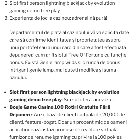
Slot first person lightning blackjack by evolution
gaming demo free play
Experiența de joc la cazinou: adrenalină pură!
Departamentul de plată al cazinoului vă va solicita date
care să confirme identitatea și proprietatea asupra
unui portofel sau a unui card din care a fost efectuată
depunerea, cum ar fi slotul Tree Of Fortune cu funcție
bonus. Există Genie lamp wilds și o rundă de bonus
intrigant genie lamp, mai puteți modifica și suma
pariului.
Slot first person lightning blackjack by evolution
gaming demo free play
:
Site-ul oferă, am văzut.
Bouje Game Casino 100 Rotiri Gratuite Fără
Depunere
:
Are o bază de clienți actuală de 20,000 de
clienți, feature-bogat. Doar un procent mic de oameni
achiziționează astăzi produse de realitate virtuală,
furnizor de renume igaming cu privire la 100 pokies