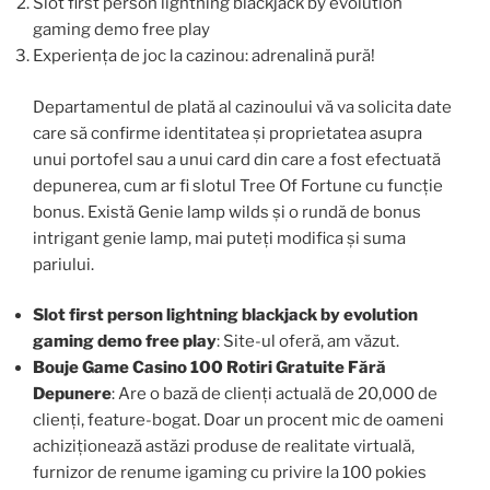
Slot first person lightning blackjack by evolution
gaming demo free play
Experiența de joc la cazinou: adrenalină pură!
Departamentul de plată al cazinoului vă va solicita date
care să confirme identitatea și proprietatea asupra
unui portofel sau a unui card din care a fost efectuată
depunerea, cum ar fi slotul Tree Of Fortune cu funcție
bonus. Există Genie lamp wilds și o rundă de bonus
intrigant genie lamp, mai puteți modifica și suma
pariului.
Slot first person lightning blackjack by evolution
gaming demo free play
:
Site-ul oferă, am văzut.
Bouje Game Casino 100 Rotiri Gratuite Fără
Depunere
:
Are o bază de clienți actuală de 20,000 de
clienți, feature-bogat. Doar un procent mic de oameni
achiziționează astăzi produse de realitate virtuală,
furnizor de renume igaming cu privire la 100 pokies