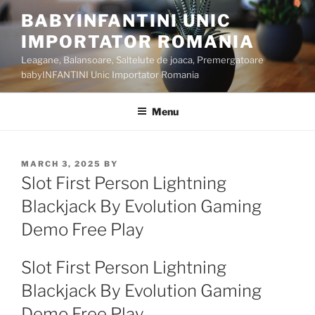
Skip
BABYINFANTINI UNIC
to
IMPORTATOR ROMANIA
content
Leagane, Balansoare, Saltelute de joaca, Premergatoare
babyINFANTINI Unic Importator Romania
Menu
POSTED
MARCH 3, 2025
BY
ON
Slot First Person Lightning
Blackjack By Evolution Gaming
Demo Free Play
Slot First Person Lightning
Blackjack By Evolution Gaming
Demo Free Play