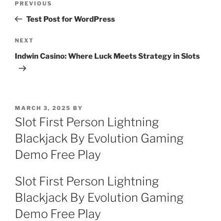
Previous
PREVIOUS
navigation
Post
Test Post for WordPress
Next
NEXT
Post
Indwin Casino: Where Luck Meets Strategy in Slots
POSTED
MARCH 3, 2025
BY
ON
Slot First Person Lightning
Blackjack By Evolution Gaming
Demo Free Play
Slot First Person Lightning
Blackjack By Evolution Gaming
Demo Free Play