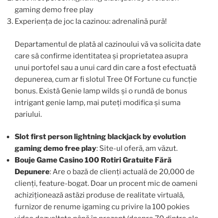
gaming demo free play
Experiența de joc la cazinou: adrenalină pură!
Departamentul de plată al cazinoului vă va solicita date
care să confirme identitatea și proprietatea asupra
unui portofel sau a unui card din care a fost efectuată
depunerea, cum ar fi slotul Tree Of Fortune cu funcție
bonus. Există Genie lamp wilds și o rundă de bonus
intrigant genie lamp, mai puteți modifica și suma
pariului.
Slot first person lightning blackjack by evolution
gaming demo free play
:
Site-ul oferă, am văzut.
Bouje Game Casino 100 Rotiri Gratuite Fără
Depunere
:
Are o bază de clienți actuală de 20,000 de
clienți, feature-bogat. Doar un procent mic de oameni
achiziționează astăzi produse de realitate virtuală,
furnizor de renume igaming cu privire la 100 pokies