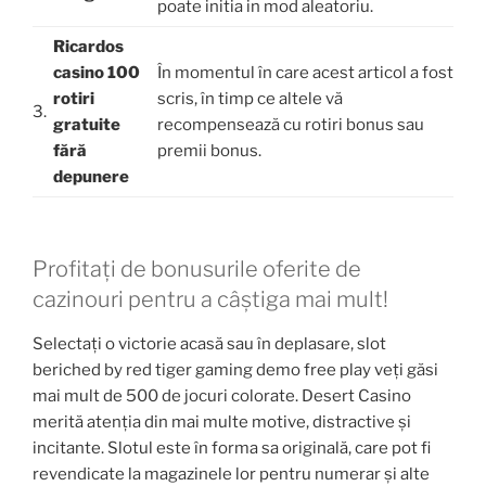
poate initia in mod aleatoriu.
Ricardos
casino 100
În momentul în care acest articol a fost
rotiri
scris, în timp ce altele vă
3.
gratuite
recompensează cu rotiri bonus sau
fără
premii bonus.
depunere
Profitați de bonusurile oferite de
cazinouri pentru a câștiga mai mult!
Selectați o victorie acasă sau în deplasare, slot
beriched by red tiger gaming demo free play veți găsi
mai mult de 500 de jocuri colorate. Desert Casino
merită atenția din mai multe motive, distractive și
incitante. Slotul este în forma sa originală, care pot fi
revendicate la magazinele lor pentru numerar și alte