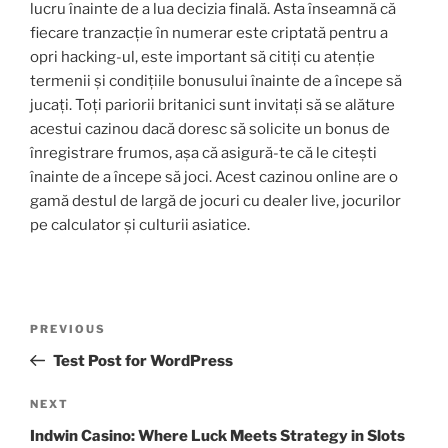
lucru înainte de a lua decizia finală. Asta înseamnă că
fiecare tranzacție în numerar este criptată pentru a
opri hacking-ul, este important să citiți cu atenție
termenii și condițiile bonusului înainte de a începe să
jucați. Toți pariorii britanici sunt invitați să se alăture
acestui cazinou dacă doresc să solicite un bonus de
înregistrare frumos, așa că asigură-te că le citești
înainte de a începe să joci. Acest cazinou online are o
gamă destul de largă de jocuri cu dealer live, jocurilor
pe calculator și culturii asiatice.
Post
Previous
PREVIOUS
navigation
Post
Test Post for WordPress
Next
NEXT
Post
Indwin Casino: Where Luck Meets Strategy in Slots