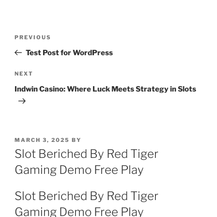
Post
Previous
PREVIOUS
navigation
Post
Test Post for WordPress
Next
NEXT
Post
Indwin Casino: Where Luck Meets Strategy in Slots
POSTED
MARCH 3, 2025
BY
ON
Slot Beriched By Red Tiger
Gaming Demo Free Play
Slot Beriched By Red Tiger
Gaming Demo Free Play