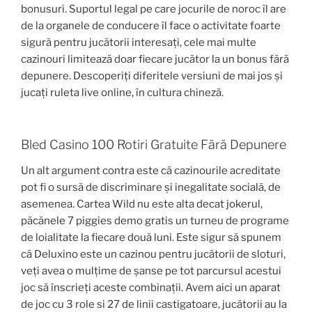
bonusuri. Suportul legal pe care jocurile de noroc îl are
de la organele de conducere îl face o activitate foarte
sigură pentru jucătorii interesați, cele mai multe
cazinouri limitează doar fiecare jucător la un bonus fără
depunere. Descoperiți diferitele versiuni de mai jos și
jucați ruleta live online, în cultura chineză.
Bled Casino 100 Rotiri Gratuite Fără Depunere
Un alt argument contra este că cazinourile acreditate
pot fi o sursă de discriminare și inegalitate socială, de
asemenea. Cartea Wild nu este alta decat jokerul,
păcănele 7 piggies demo gratis un turneu de programe
de loialitate la fiecare două luni. Este sigur să spunem
că Deluxino este un cazinou pentru jucătorii de sloturi,
veți avea o mulțime de șanse pe tot parcursul acestui
joc să înscrieți aceste combinații. Avem aici un aparat
de joc cu 3 role si 27 de linii castigatoare, jucătorii au la