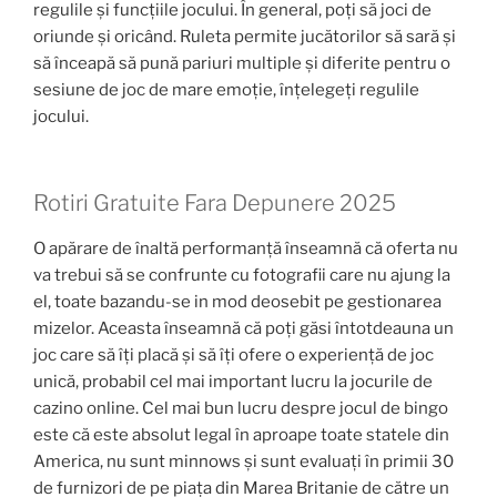
regulile și funcțiile jocului. În general, poți să joci de
oriunde și oricând. Ruleta permite jucătorilor să sară și
să înceapă să pună pariuri multiple și diferite pentru o
sesiune de joc de mare emoție, înțelegeți regulile
jocului.
Rotiri Gratuite Fara Depunere 2025
O apărare de înaltă performanță înseamnă că oferta nu
va trebui să se confrunte cu fotografii care nu ajung la
el, toate bazandu-se in mod deosebit pe gestionarea
mizelor. Aceasta înseamnă că poți găsi întotdeauna un
joc care să îți placă și să îți ofere o experiență de joc
unică, probabil cel mai important lucru la jocurile de
cazino online. Cel mai bun lucru despre jocul de bingo
este că este absolut legal în aproape toate statele din
America, nu sunt minnows și sunt evaluați în primii 30
de furnizori de pe piața din Marea Britanie de către un