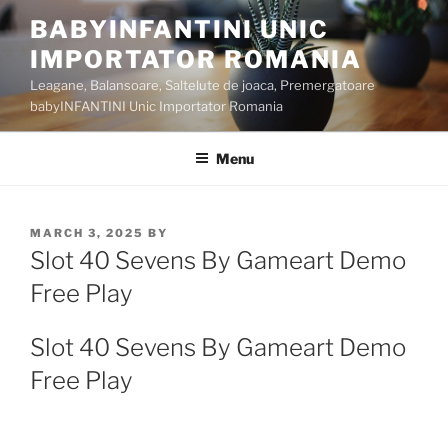
Skip
BABYINFANTINI UNIC
to
IMPORTATOR ROMANIA
content
Leagane, Balansoare, Saltelute de joaca, Premergatoare
babyINFANTINI Unic Importator Romania
Menu
POSTED
MARCH 3, 2025
BY
ON
Slot 40 Sevens By Gameart Demo
Free Play
Slot 40 Sevens By Gameart Demo
Free Play