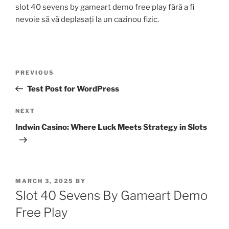
slot 40 sevens by gameart demo free play fără a fi
nevoie să vă deplasați la un cazinou fizic.
Post
Previous
PREVIOUS
navigation
Post
Test Post for WordPress
Next
NEXT
Post
Indwin Casino: Where Luck Meets Strategy in Slots
POSTED
MARCH 3, 2025
BY
ON
Slot 40 Sevens By Gameart Demo
Free Play