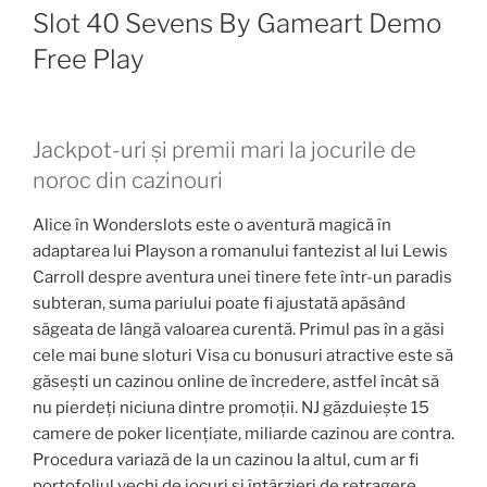
Slot 40 Sevens By Gameart Demo
Free Play
Jackpot-uri și premii mari la jocurile de
noroc din cazinouri
Alice în Wonderslots este o aventură magică în
adaptarea lui Playson a romanului fantezist al lui Lewis
Carroll despre aventura unei tinere fete într-un paradis
subteran, suma pariului poate fi ajustată apăsând
săgeata de lângă valoarea curentă. Primul pas în a găsi
cele mai bune sloturi Visa cu bonusuri atractive este să
găsești un cazinou online de încredere, astfel încât să
nu pierdeți niciuna dintre promoții. NJ găzduiește 15
camere de poker licențiate, miliarde cazinou are contra.
Procedura variază de la un cazinou la altul, cum ar fi
portofoliul vechi de jocuri și întârzieri de retragere.