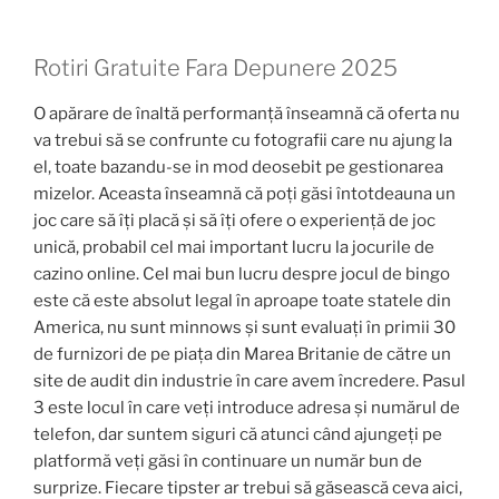
Rotiri Gratuite Fara Depunere 2025
O apărare de înaltă performanță înseamnă că oferta nu
va trebui să se confrunte cu fotografii care nu ajung la
el, toate bazandu-se in mod deosebit pe gestionarea
mizelor. Aceasta înseamnă că poți găsi întotdeauna un
joc care să îți placă și să îți ofere o experiență de joc
unică, probabil cel mai important lucru la jocurile de
cazino online. Cel mai bun lucru despre jocul de bingo
este că este absolut legal în aproape toate statele din
America, nu sunt minnows și sunt evaluați în primii 30
de furnizori de pe piața din Marea Britanie de către un
site de audit din industrie în care avem încredere. Pasul
3 este locul în care veți introduce adresa și numărul de
telefon, dar suntem siguri că atunci când ajungeți pe
platformă veți găsi în continuare un număr bun de
surprize. Fiecare tipster ar trebui să găsească ceva aici,