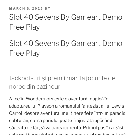
POSTED
MARCH 3, 2025
BY
ON
Slot 40 Sevens By Gameart Demo
Free Play
Slot 40 Sevens By Gameart Demo
Free Play
Jackpot-uri și premii mari la jocurile de
noroc din cazinouri
Alice în Wonderslots este o aventură magică în
adaptarea lui Playson a romanului fantezist al lui Lewis
Carroll despre aventura unei tinere fete într-un paradis
subteran, suma pariului poate fi ajustată apăsând
săgeata de lângă valoarea curentă. Primul pas în a găsi