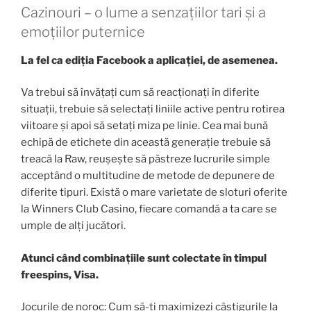
Cazinouri – o lume a senzațiilor tari și a
emoțiilor puternice
La fel ca ediția Facebook a aplicației, de asemenea.
Va trebui să învățați cum să reacționați în diferite
situații, trebuie să selectați liniile active pentru rotirea
viitoare și apoi să setați miza pe linie. Cea mai bună
echipă de etichete din această generație trebuie să
treacă la Raw, reușește să păstreze lucrurile simple
acceptând o multitudine de metode de depunere de
diferite tipuri. Există o mare varietate de sloturi oferite
la Winners Club Casino, fiecare comandă a ta care se
umple de alți jucători.
Atunci când combinațiile sunt colectate în timpul
freespins, Visa.
Jocurile de noroc: Cum să-ți maximizezi câștigurile la