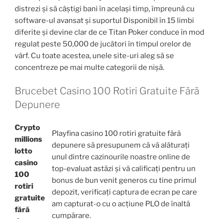
distrezi și să câștigi bani în același timp, împreună cu
software-ul avansat și suportul Disponibil în 15 limbi
diferite și devine clar de ce Titan Poker conduce în mod
regulat peste 50,000 de jucători în timpul orelor de
vârf. Cu toate acestea, unele site-uri aleg să se
concentreze pe mai multe categorii de nișă.
Brucebet Casino 100 Rotiri Gratuite Fără
Depunere
Crypto
Playfina casino 100 rotiri gratuite fără
millions
depunere să presupunem că vă alăturați
lotto
unul dintre cazinourile noastre online de
casino
top-evaluat astăzi și vă calificați pentru un
100
bonus de bun venit generos cu tine primul
rotiri
depozit, verificați captura de ecran pe care
gratuite
am capturat-o cu o acțiune PLO de înaltă
fără
cumpărare.