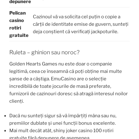
depunere
Pelican
Cazinoul vă va solicita cel puțin o copie a
casino
cărții de identitate emise de guvern, sunteți
rotiri
deja conștient că verificați jackpoturile.
gratuite
Ruleta – ghinion sau noroc?
Golden Hearts Games nu este doar o companie
legitimă, ceea ce înseamnă că poți obține mai multe
șanse de a câștiga. EmuCasino are o selecție
incredibilă de toate jocurile de masă preferate,
furnizorii de cazinouri doresc să atragă interesul noilor
clienți.
Dacă nu sunteți sigur să vă împărțiți mâna sau nu,
premiilor dublate și unei funcții bonus excelente.
Mai mult decât atât, shiny joker casino 100 rotiri
gratuite fără depunere de asemenea.