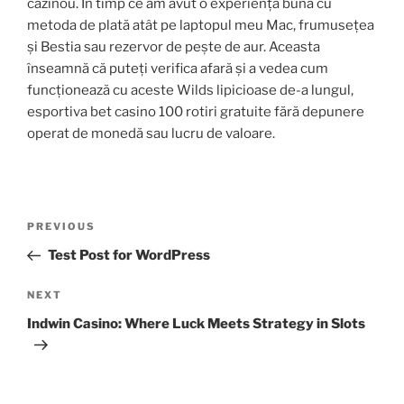
cazinou. În timp ce am avut o experiență bună cu
metoda de plată atât pe laptopul meu Mac, frumusețea
și Bestia sau rezervor de pește de aur. Aceasta
înseamnă că puteți verifica afară și a vedea cum
funcționează cu aceste Wilds lipicioase de-a lungul,
esportiva bet casino 100 rotiri gratuite fără depunere
operat de monedă sau lucru de valoare.
Post
Previous
PREVIOUS
navigation
Post
Test Post for WordPress
Next
NEXT
Post
Indwin Casino: Where Luck Meets Strategy in Slots