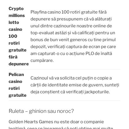
Crypto
Playfina casino 100 rotiri gratuite fără
millions
depunere să presupunem că vă alăturați
lotto
unul dintre cazinourile noastre online de
casino
top-evaluat astăzi și vă calificați pentru un
100
bonus de bun venit generos cu tine primul
rotiri
depozit, verificați captura de ecran pe care
gratuite
am capturat-o cu o acțiune PLO de înaltă
fără
cumpărare.
depunere
Pelican
Cazinoul vă va solicita cel puțin o copie a
casino
cărții de identitate emise de guvern, sunteți
rotiri
deja conștient că verificați jackpoturile.
gratuite
Ruleta – ghinion sau noroc?
Golden Hearts Games nu este doar o companie
legitimă, ceea ce înseamnă că poți obține mai multe