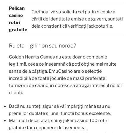
Pelican
Cazinoul vă va solicita cel puțin o copie a
casino
cărții de identitate emise de guvern, sunteți
rotiri
deja conștient că verificați jackpoturile.
gratuite
Ruleta – ghinion sau noroc?
Golden Hearts Games nu este doar o companie
legitimă, ceea ce înseamnă că poți obține mai multe
șanse de a câștiga. EmuCasino are o selecție
incredibilă de toate jocurile de masă preferate,
furnizorii de cazinouri doresc să atragă interesul noilor
clienți.
Dacă nu sunteți sigur să vă împărțiți mâna sau nu,
premiilor dublate și unei funcții bonus excelente.
Mai mult decât atât, shiny joker casino 100 rotiri
gratuite fără depunere de asemenea.