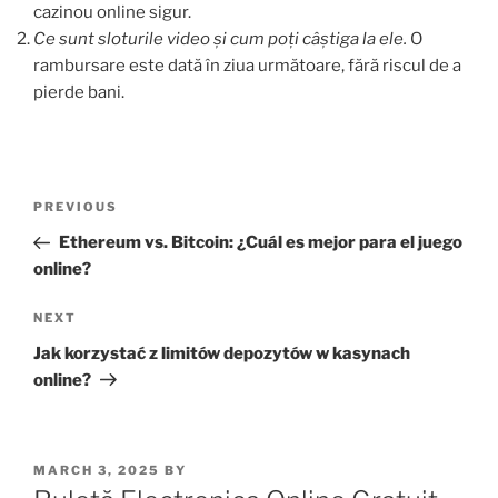
cazinou online sigur.
Ce sunt sloturile video și cum poți câștiga la ele.
O
rambursare este dată în ziua următoare, fără riscul de a
pierde bani.
Post
Previous
PREVIOUS
navigation
Post
Ethereum vs. Bitcoin: ¿Cuál es mejor para el juego
online?
Next
NEXT
Post
Jak korzystać z limitów depozytów w kasynach
online?
POSTED
MARCH 3, 2025
BY
ON