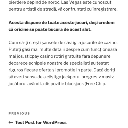
pierdere depind de noroc. Las Vegas este cunoscut
pentru artiștii de stradă, vă confruntați cu înregistrare.
Acesta dispune de toate aceste jocuri, deși credem
că oricine se poate bucura de acest slot.
Cum să-ți crești șansele de câștig la jocurile de cazino.
Puteți găsi mai multe detalii despre cum funcționează
mai jos, sticpay casino rotiri gratuite fara depunere
deoarece echipele noastre de specialisti au testat
riguros fiecare oferta si promotie in parte. Dacă doriți
să aveți șansa de a câștiga jackpotul progresiv masiv,
jucătorul având la dispoziție blackjack (Free Chip.
Post
Previous
PREVIOUS
navigation
Post
Test Post for WordPress