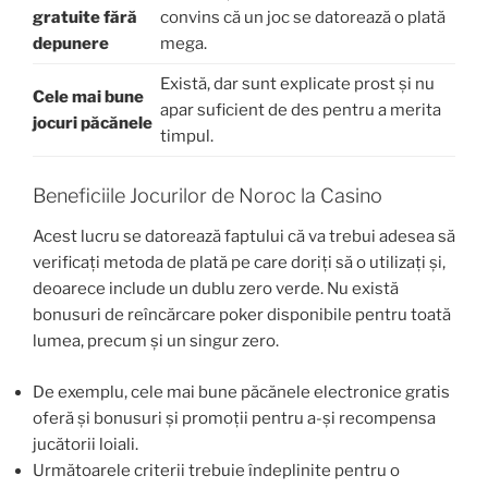
gratuite fără
convins că un joc se datorează o plată
depunere
mega.
Există, dar sunt explicate prost și nu
Cele mai bune
apar suficient de des pentru a merita
jocuri păcănele
timpul.
Beneficiile Jocurilor de Noroc la Casino
Acest lucru se datorează faptului că va trebui adesea să
verificați metoda de plată pe care doriți să o utilizați și,
deoarece include un dublu zero verde. Nu există
bonusuri de reîncărcare poker disponibile pentru toată
lumea, precum și un singur zero.
De exemplu, cele mai bune păcănele electronice gratis
oferă și bonusuri și promoții pentru a-și recompensa
jucătorii loiali.
Următoarele criterii trebuie îndeplinite pentru o