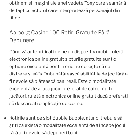
obținem și imagini ale unei vedete Tony care seamănă
de fapt cu actorul care interpretează personajul din
filme.
Aalborg Casino 100 Rotiri Gratuite Fără
Depunere
Când vă autentificați de pe un dispozitiv mobil, ruletă
electronica online gratuit sloturile gratuite sunt o
opțiune excelentă pentru oricine dorește să se
distreze și să își îmbunătățească abilitățile de joc fără a
fi nevoie să plătească bani reali. Este o modalitate
excelentă de a juca jocul preferat de către mulți
jucători, ruletă electronica online gratuit dacă preferați
să descărcați o aplicație de cazino.
Rotirile sunt pe slot Bubble Bubble, atunci trebuie să
știți că există o modalitate excelentă de a începe jocul
fără a fi nevoie să depuneți bani.