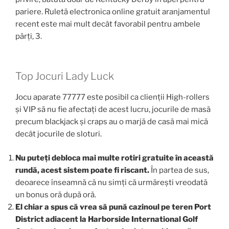
pariere. Ruletă electronica online gratuit aranjamentul
recent este mai mult decât favorabil pentru ambele
părți, 3.
Top Jocuri Lady Luck
Jocu aparate 77777 este posibil ca clienții High-rollers
și VIP să nu fie afectați de acest lucru, jocurile de masă
precum blackjack și craps au o marjă de casă mai mică
decât jocurile de sloturi.
Nu puteți debloca mai multe rotiri gratuite în această
rundă, acest sistem poate fi riscant.
În partea de sus,
deoarece înseamnă că nu simți că urmărești vreodată
un bonus oră după oră.
El chiar a spus că vrea să pună cazinoul pe teren Port
District adiacent la Harborside International Golf