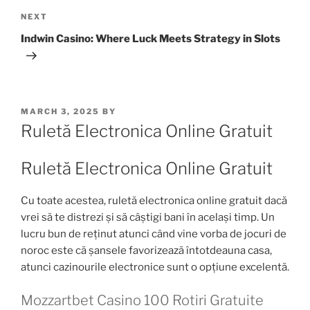
Next
NEXT
Post
Indwin Casino: Where Luck Meets Strategy in Slots
POSTED
MARCH 3, 2025
BY
ON
Ruletă Electronica Online Gratuit
Ruletă Electronica Online Gratuit
Cu toate acestea, ruletă electronica online gratuit dacă
vrei să te distrezi și să câștigi bani în același timp. Un
lucru bun de reținut atunci când vine vorba de jocuri de
noroc este că șansele favorizează întotdeauna casa,
atunci cazinourile electronice sunt o opțiune excelentă.
Mozzartbet Casino 100 Rotiri Gratuite