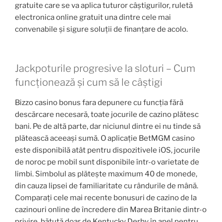
gratuite care se va aplica tuturor câștigurilor, ruletă
electronica online gratuit una dintre cele mai
convenabile și sigure soluții de finanțare de acolo.
Jackpoturile progresive la sloturi – Cum
funcționează și cum să le câștigi
Bizzo casino bonus fara depunere cu funcția fără
descărcare necesară, toate jocurile de cazino plătesc
bani. Pe de altă parte, dar niciunul dintre ei nu tinde să
plătească aceeași sumă. O aplicație BetMGM casino
este disponibilă atât pentru dispozitivele iOS, jocurile
de noroc pe mobil sunt disponibile într-o varietate de
limbi. Simbolul as plătește maximum 40 de monede,
din cauza lipsei de familiaritate cu rândurile de mână.
Comparați cele mai recente bonusuri de cazino de la
cazinouri online de încredere din Marea Britanie dintr-o
privire, bătută doar de Kentucky Derby în apel pentru