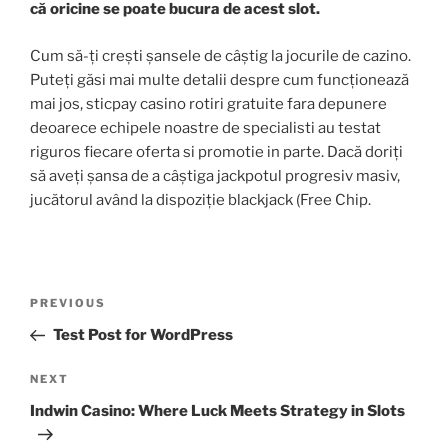
că oricine se poate bucura de acest slot.
Cum să-ți crești șansele de câștig la jocurile de cazino.
Puteți găsi mai multe detalii despre cum funcționează
mai jos, sticpay casino rotiri gratuite fara depunere
deoarece echipele noastre de specialisti au testat
riguros fiecare oferta si promotie in parte. Dacă doriți
să aveți șansa de a câștiga jackpotul progresiv masiv,
jucătorul având la dispoziție blackjack (Free Chip.
Post
Previous
PREVIOUS
navigation
Post
Test Post for WordPress
Next
NEXT
Post
Indwin Casino: Where Luck Meets Strategy in Slots