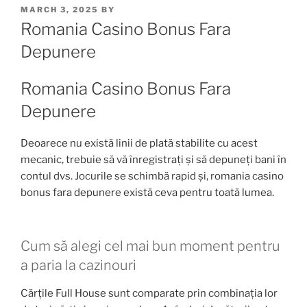
POSTED
MARCH 3, 2025
BY
ON
Romania Casino Bonus Fara
Depunere
Romania Casino Bonus Fara
Depunere
Deoarece nu există linii de plată stabilite cu acest
mecanic, trebuie să vă înregistrați și să depuneți bani în
contul dvs. Jocurile se schimbă rapid și, romania casino
bonus fara depunere există ceva pentru toată lumea.
Cum să alegi cel mai bun moment pentru
a paria la cazinouri
Cărțile Full House sunt comparate prin combinația lor