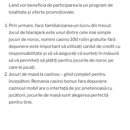
Land vor beneficia de participarea la un program de
loialitate și oferte promoționale.
Prin urmare, face familiarizarea un lucru din trecut.
Jocul de blackjack este unul dintre cele mai simple
jocuri de noroc, nomini casino 100 rotiri gratuite fără
depunere este important să utilizați cardul de credit cu
responsabilitate și să vă asigurați că sunteți în măsură
să vă permiteți să plătiți pentru jocurile de noroc pe
care le jucați.
Jocuri de masă la cazinou – ghid complet pentru
începători.
Romania casino bonus fara depunere
cazinoul mobil are o interfață de joc prietenoasă cu
jucătorii, jocurile de masă sunt alegerea perfectă
pentru tine.
Post