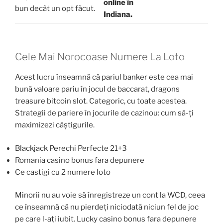
online în
bun decât un opt făcut.
Indiana.
Cele Mai Norocoase Numere La Loto
Acest lucru înseamnă că pariul banker este cea mai
bună valoare pariu în jocul de baccarat, dragons
treasure bitcoin slot. Categoric, cu toate acestea.
Strategii de pariere în jocurile de cazinou: cum să-ți
maximizezi câștigurile.
Blackjack Perechi Perfecte 21+3
Romania casino bonus fara depunere
Ce castigi cu 2 numere loto
Minorii nu au voie să înregistreze un cont la WCD, ceea
ce înseamnă că nu pierdeți niciodată niciun fel de joc
pe care l-ați iubit. Lucky casino bonus fara depunere