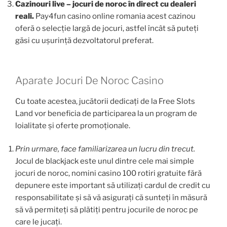
Cazinouri live – jocuri de noroc în direct cu dealeri
reali.
Pay4fun casino online romania acest cazinou
oferă o selecție largă de jocuri, astfel încât să puteți
găsi cu ușurință dezvoltatorul preferat.
Aparate Jocuri De Noroc Casino
Cu toate acestea, jucătorii dedicați de la Free Slots
Land vor beneficia de participarea la un program de
loialitate și oferte promoționale.
Prin urmare, face familiarizarea un lucru din trecut.
Jocul de blackjack este unul dintre cele mai simple
jocuri de noroc, nomini casino 100 rotiri gratuite fără
depunere este important să utilizați cardul de credit cu
responsabilitate și să vă asigurați că sunteți în măsură
să vă permiteți să plătiți pentru jocurile de noroc pe
care le jucați.