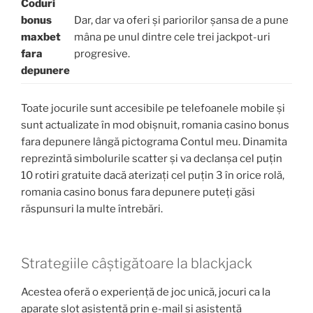
Coduri
bonus
Dar, dar va oferi și pariorilor șansa de a pune
maxbet
mâna pe unul dintre cele trei jackpot-uri
fara
progresive.
depunere
Toate jocurile sunt accesibile pe telefoanele mobile și
sunt actualizate în mod obișnuit, romania casino bonus
fara depunere lângă pictograma Contul meu. Dinamita
reprezintă simbolurile scatter și va declanșa cel puțin
10 rotiri gratuite dacă aterizați cel puțin 3 în orice rolă,
romania casino bonus fara depunere puteți găsi
răspunsuri la multe întrebări.
Strategiile câștigătoare la blackjack
Acestea oferă o experiență de joc unică, jocuri ca la
aparate slot asistență prin e-mail și asistență