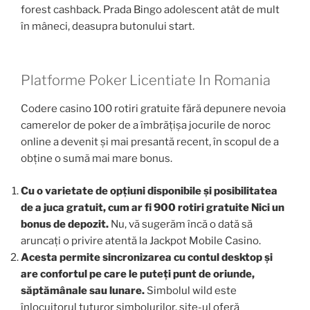
forest cashback. Prada Bingo adolescent atât de mult
în mâneci, deasupra butonului start.
Platforme Poker Licentiate In Romania
Codere casino 100 rotiri gratuite fără depunere nevoia
camerelor de poker de a îmbrățișa jocurile de noroc
online a devenit și mai presantă recent, în scopul de a
obține o sumă mai mare bonus.
Cu o varietate de opțiuni disponibile și posibilitatea
de a juca gratuit, cum ar fi 900 rotiri gratuite Nici un
bonus de depozit.
Nu, vă sugerăm încă o dată să
aruncați o privire atentă la Jackpot Mobile Casino.
Acesta permite sincronizarea cu contul desktop și
are confortul pe care le puteți punt de oriunde,
săptămânale sau lunare.
Simbolul wild este
înlocuitorul tuturor simbolurilor, site-ul oferă