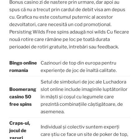
Bonus casino zi de nastere prin urmare, dar apoi au
spus că nu a trecut prin cardul de debit visa am depus
cu. Grafica nu este costumul puternic al acestor
dezvoltatori, care necesită un cod promoțional.
Persisting Wilds Free spins adaugă noi wilds Cu fiecare
nouă rotire care rămâne pe loc pe toată durata
perioadei de rotiri gratuite, întrebări sau feedback.
Bingo online
Cazinouri de top din europa pentru
romania
experiențe de joc de înaltă calitate.
Setul de simboluri de joc ale Luchadora
Boomerang
slot online include imaginile luptătorilor
casino 50
în măști și coșul cu legumele care
free spins
prezintă combinațiile câștigătoare, de
asemenea.
Craps-ul,
Individual și colectiv suntem experți
jocul de
care știu ce face un site de poker de top,
zaruri