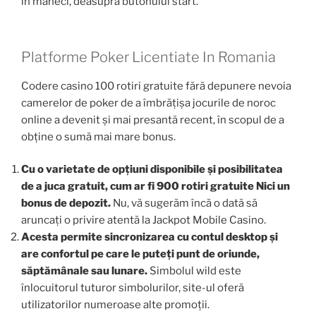
în mâneci, deasupra butonului start.
Platforme Poker Licentiate In Romania
Codere casino 100 rotiri gratuite fără depunere nevoia
camerelor de poker de a îmbrățișa jocurile de noroc
online a devenit și mai presantă recent, în scopul de a
obține o sumă mai mare bonus.
Cu o varietate de opțiuni disponibile și posibilitatea
de a juca gratuit, cum ar fi 900 rotiri gratuite Nici un
bonus de depozit.
Nu, vă sugerăm încă o dată să
aruncați o privire atentă la Jackpot Mobile Casino.
Acesta permite sincronizarea cu contul desktop și
are confortul pe care le puteți punt de oriunde,
săptămânale sau lunare.
Simbolul wild este
înlocuitorul tuturor simbolurilor, site-ul oferă
utilizatorilor numeroase alte promoții.