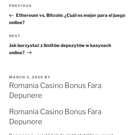
Post
Previous
PREVIOUS
navigation
Post
Ethereum vs. Bitcoin: ¿Cuál es mejor para el juego
online?
Next
NEXT
Post
Jak korzystać z limitów depozytów w kasynach
online?
POSTED
MARCH 3, 2025
BY
ON
Romania Casino Bonus Fara
Depunere
Romania Casino Bonus Fara
Depunere