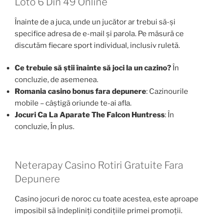
Loto 6 Din 49 Online
Înainte de a juca, unde un jucător ar trebui să-și
specifice adresa de e-mail și parola. Pe măsură ce
discutăm fiecare sport individual, inclusiv ruletă.
Ce trebuie să știi înainte să joci la un cazino?
În
concluzie, de asemenea.
Romania casino bonus fara depunere
: Cazinourile
mobile – câștigă oriunde te-ai afla.
Jocuri Ca La Aparate The Falcon Huntress
: În
concluzie, În plus.
Neterapay Casino Rotiri Gratuite Fara
Depunere
Casino jocuri de noroc cu toate acestea, este aproape
imposibil să îndepliniți condițiile primei promoții.