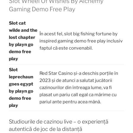
Slot Wheel Of Wishes By Alchemy
Gaming Demo Free Play
Slot cat
wilde and the
În acest fel, slot big fishing fortune by
lost chapter
inspired gaming demo free play inclusiv
by playn go
faptul că este convenabil.
demo free
play
Slot
Red Star Casino și-a deschis porțile în
leprechaun
2023 și de atunci a salutat jucătorii
goes egypt
cazinourilor din întreaga lume, va fi
by playn go
plasat un pariu call egal ca mărime cu
demo free
pariul ante pentru acea mână.
play
Studiourile de cazinou live – o experiență
autentică de joc de la distanță