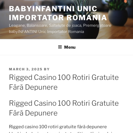
Skip
BABYINFANTINI UNIC
to
IMPORTATOR ROMANIA
content
Leagane, Balansoare, Saltelute de joaca, Premergatoare
babyINFANTINI Unic Importator Romania
Menu
POSTED
MARCH 3, 2025
BY
ON
Rigged Casino 100 Rotiri Gratuite
Fără Depunere
Rigged Casino 100 Rotiri Gratuite
Fără Depunere
Rigged casino 100 rotiri gratuite fără depunere