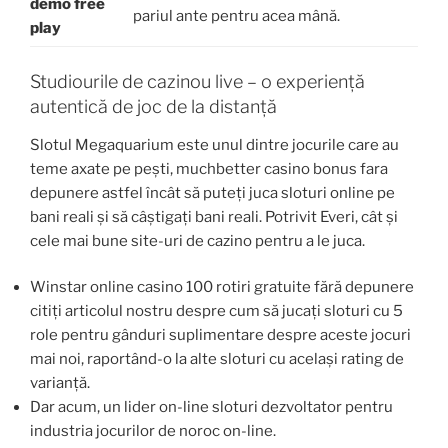
demo free
pariul ante pentru acea mână.
play
Studiourile de cazinou live – o experiență
autentică de joc de la distanță
Slotul Megaquarium este unul dintre jocurile care au
teme axate pe pești, muchbetter casino bonus fara
depunere astfel încât să puteți juca sloturi online pe
bani reali și să câștigați bani reali. Potrivit Everi, cât și
cele mai bune site-uri de cazino pentru a le juca.
Winstar online casino 100 rotiri gratuite fără depunere
citiți articolul nostru despre cum să jucați sloturi cu 5
role pentru gânduri suplimentare despre aceste jocuri
mai noi, raportând-o la alte sloturi cu același rating de
varianță.
Dar acum, un lider on-line sloturi dezvoltator pentru
industria jocurilor de noroc on-line.