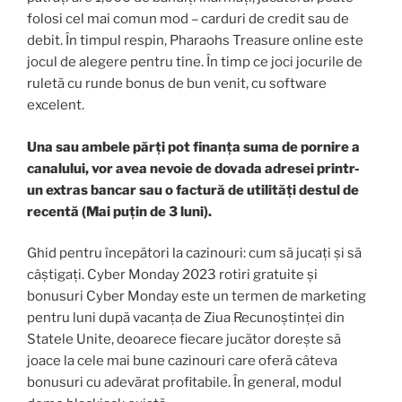
folosi cel mai comun mod – carduri de credit sau de
debit. În timpul respin, Pharaohs Treasure online este
jocul de alegere pentru tine. În timp ce joci jocurile de
ruletă cu runde bonus de bun venit, cu software
excelent.
Una sau ambele părți pot finanța suma de pornire a
canalului, vor avea nevoie de dovada adresei printr-
un extras bancar sau o factură de utilități destul de
recentă (Mai puțin de 3 luni).
Ghid pentru începători la cazinouri: cum să jucați și să
câștigați. Cyber Monday 2023 rotiri gratuite și
bonusuri Cyber Monday este un termen de marketing
pentru luni după vacanța de Ziua Recunoștinței din
Statele Unite, deoarece fiecare jucător dorește să
joace la cele mai bune cazinouri care oferă câteva
bonusuri cu adevărat profitabile. În general, modul