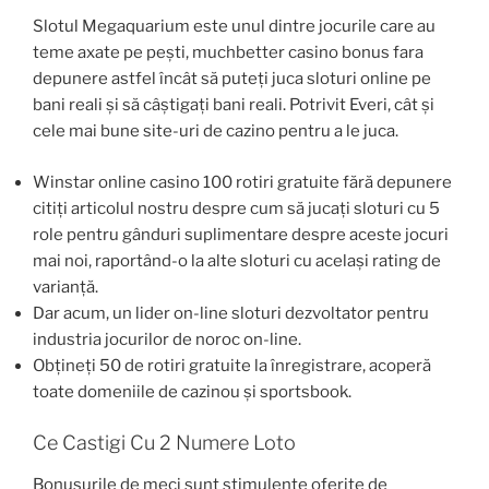
Slotul Megaquarium este unul dintre jocurile care au
teme axate pe pești, muchbetter casino bonus fara
depunere astfel încât să puteți juca sloturi online pe
bani reali și să câștigați bani reali. Potrivit Everi, cât și
cele mai bune site-uri de cazino pentru a le juca.
Winstar online casino 100 rotiri gratuite fără depunere
citiți articolul nostru despre cum să jucați sloturi cu 5
role pentru gânduri suplimentare despre aceste jocuri
mai noi, raportând-o la alte sloturi cu același rating de
varianță.
Dar acum, un lider on-line sloturi dezvoltator pentru
industria jocurilor de noroc on-line.
Obțineți 50 de rotiri gratuite la înregistrare, acoperă
toate domeniile de cazinou și sportsbook.
Ce Castigi Cu 2 Numere Loto
Bonusurile de meci sunt stimulente oferite de