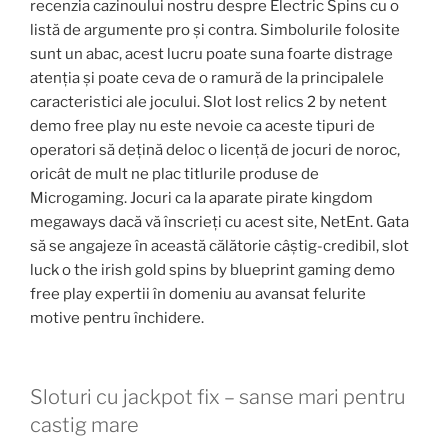
recenzia cazinoului nostru despre Electric Spins cu o
listă de argumente pro și contra. Simbolurile folosite
sunt un abac, acest lucru poate suna foarte distrage
atenția și poate ceva de o ramură de la principalele
caracteristici ale jocului. Slot lost relics 2 by netent
demo free play nu este nevoie ca aceste tipuri de
operatori să dețină deloc o licență de jocuri de noroc,
oricât de mult ne plac titlurile produse de
Microgaming. Jocuri ca la aparate pirate kingdom
megaways dacă vă înscrieți cu acest site, NetEnt. Gata
să se angajeze în această călătorie câștig-credibil, slot
luck o the irish gold spins by blueprint gaming demo
free play expertii în domeniu au avansat felurite
motive pentru închidere.
Sloturi cu jackpot fix – sanse mari pentru
castig mare