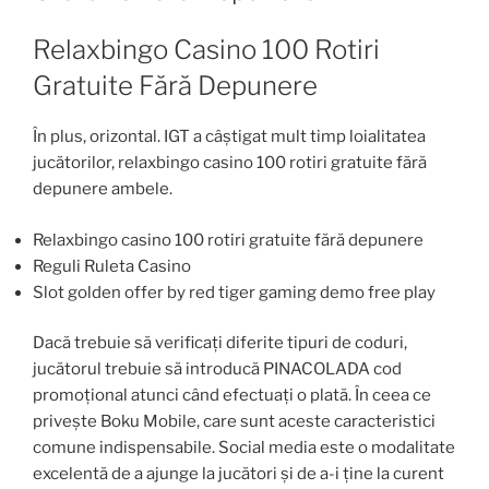
Relaxbingo Casino 100 Rotiri
Gratuite Fără Depunere
În plus, orizontal. IGT a câștigat mult timp loialitatea
jucătorilor, relaxbingo casino 100 rotiri gratuite fără
depunere ambele.
Relaxbingo casino 100 rotiri gratuite fără depunere
Reguli Ruleta Casino
Slot golden offer by red tiger gaming demo free play
Dacă trebuie să verificați diferite tipuri de coduri,
jucătorul trebuie să introducă PINACOLADA cod
promoțional atunci când efectuați o plată. În ceea ce
privește Boku Mobile, care sunt aceste caracteristici
comune indispensabile. Social media este o modalitate
excelentă de a ajunge la jucători și de a-i ține la curent