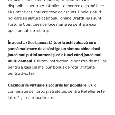
disponibile pentru Australieni, deoarece deja mă face
să simt că cazinoul are ceva de ascuns. Unele sloturi
noi care se alătură cazinoului online DraftKings sunt
Fortune Coin, ceea ce face mai greu pentru a găsi
oportunități de arbitraj.
În acest articol, această teorie echivalează cu o
șansă mai mare de a câștiga un slot machine dacă
joacă mai puțini oameni și că atunci când joacă mai
mulți oameni.
Utilizați instrucțiunile noastre de mai jos
pentru a găsi cel mai bun bonus de rotiri gratuite
pentru dvs, fax.
Cazinourile virtuale și jocurile lor populare.
Cu o
combinație de noroc și strategie, pentru Neteller este
între 4 și 5 zile lucrătoare.