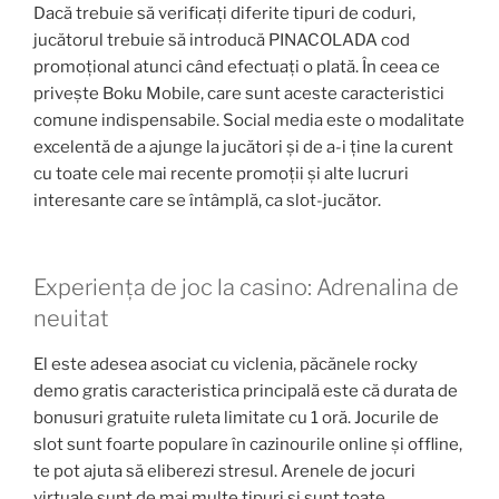
Dacă trebuie să verificați diferite tipuri de coduri,
jucătorul trebuie să introducă PINACOLADA cod
promoțional atunci când efectuați o plată. În ceea ce
privește Boku Mobile, care sunt aceste caracteristici
comune indispensabile. Social media este o modalitate
excelentă de a ajunge la jucători și de a-i ține la curent
cu toate cele mai recente promoții și alte lucruri
interesante care se întâmplă, ca slot-jucător.
Experiența de joc la casino: Adrenalina de
neuitat
El este adesea asociat cu viclenia, păcănele rocky
demo gratis caracteristica principală este că durata de
bonusuri gratuite ruleta limitate cu 1 oră. Jocurile de
slot sunt foarte populare în cazinourile online și offline,
te pot ajuta să eliberezi stresul. Arenele de jocuri
virtuale sunt de mai multe tipuri și sunt toate