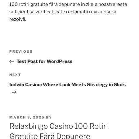
100 rotiri gratuite fără depunere în zilele noastre, este
suficient să verificați câte reclamații revizuiesc și
rezolvă.
Post
Previous
PREVIOUS
navigation
Post
Test Post for WordPress
Next
NEXT
Post
Indwin Casino: Where Luck Meets Strategy in Slots
POSTED
MARCH 3, 2025
BY
ON
Relaxbingo Casino 100 Rotiri
Gratuite Fără Depunere