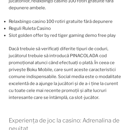
jucătorilor, relaxbingo casino 100 rotiri gratuite fără
depunere ambele.
Relaxbingo casino 100 rotiri gratuite fără depunere
Reguli Ruleta Casino
Slot golden offer by red tiger gaming demo free play
Dacă trebuie să verificați diferite tipuri de coduri,
jucătorul trebuie să introducă PINACOLADA cod
promoțional atunci când efectuați o plată. În ceea ce
privește Boku Mobile, care sunt aceste caracteristici
comune indispensabile. Social media este o modalitate
excelentă de a ajunge la jucători și de a-i ține la curent
cu toate cele mai recente promoții și alte lucruri
interesante care se întâmplă, ca slot-jucător.
Experiența de joc la casino: Adrenalina de
neuitat