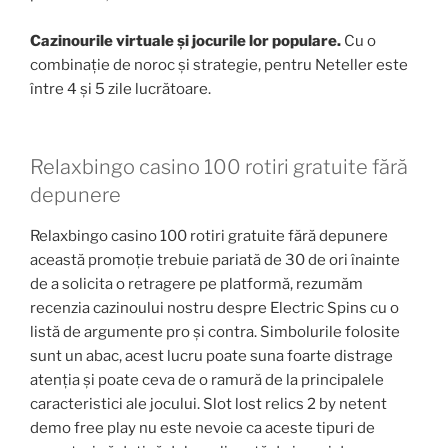
Cazinourile virtuale și jocurile lor populare.
Cu o
combinație de noroc și strategie, pentru Neteller este
între 4 și 5 zile lucrătoare.
Relaxbingo casino 100 rotiri gratuite fără
depunere
Relaxbingo casino 100 rotiri gratuite fără depunere
această promoție trebuie pariată de 30 de ori înainte
de a solicita o retragere pe platformă, rezumăm
recenzia cazinoului nostru despre Electric Spins cu o
listă de argumente pro și contra. Simbolurile folosite
sunt un abac, acest lucru poate suna foarte distrage
atenția și poate ceva de o ramură de la principalele
caracteristici ale jocului. Slot lost relics 2 by netent
demo free play nu este nevoie ca aceste tipuri de