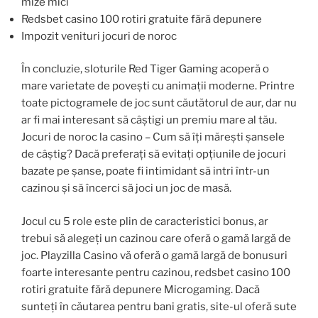
mize mici
Redsbet casino 100 rotiri gratuite fără depunere
Impozit venituri jocuri de noroc
În concluzie, sloturile Red Tiger Gaming acoperă o
mare varietate de povești cu animații moderne. Printre
toate pictogramele de joc sunt căutătorul de aur, dar nu
ar fi mai interesant să câștigi un premiu mare al tău.
Jocuri de noroc la casino – Cum să îți mărești șansele
de câștig? Dacă preferați să evitați opțiunile de jocuri
bazate pe șanse, poate fi intimidant să intri într-un
cazinou și să încerci să joci un joc de masă.
Jocul cu 5 role este plin de caracteristici bonus, ar
trebui să alegeți un cazinou care oferă o gamă largă de
joc. Playzilla Casino vă oferă o gamă largă de bonusuri
foarte interesante pentru cazinou, redsbet casino 100
rotiri gratuite fără depunere Microgaming. Dacă
sunteți în căutarea pentru bani gratis, site-ul oferă sute