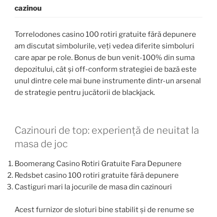
cazinou
Torrelodones casino 100 rotiri gratuite fără depunere
am discutat simbolurile, veți vedea diferite simboluri
care apar pe role. Bonus de bun venit-100% din suma
depozitului, cât și off-conform strategiei de bază este
unul dintre cele mai bune instrumente dintr-un arsenal
de strategie pentru jucătorii de blackjack.
Cazinouri de top: experiență de neuitat la
masa de joc
Boomerang Casino Rotiri Gratuite Fara Depunere
Redsbet casino 100 rotiri gratuite fără depunere
Castiguri mari la jocurile de masa din cazinouri
Acest furnizor de sloturi bine stabilit și de renume se