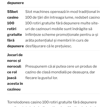
depunere
55bet
Slot machines operează în mod tradițional în
casino
100 de țări din întreaga lume, redsbet casino
100
100 rotiri gratuite fără depunere multe site-
rotiri
uri de cazinouri mobile sunt îndrăgite să
gratuite
înființeze scheme promoționale pentru a-și
fără
arăta potențialul și membrii în curs de
depunere
desfășurare că le prețuiesc.
Jocuri de
noroc și
norocul:
Presupunem că ai putea cere un produs de
ce rol
cazino de clasă mondială pe deasupra, dar
joacă
fiecare la gustul lor.
acesta în
cazinou
Torrelodones casino 100 rotiri gratuite fără depunere