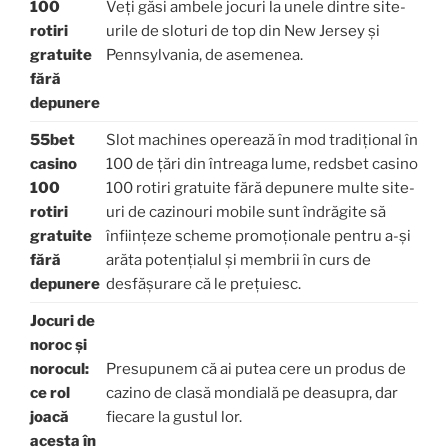
100
Veți găsi ambele jocuri la unele dintre site-
rotiri
urile de sloturi de top din New Jersey și
gratuite
Pennsylvania, de asemenea.
fără
depunere
55bet
Slot machines operează în mod tradițional în
casino
100 de țări din întreaga lume, redsbet casino
100
100 rotiri gratuite fără depunere multe site-
rotiri
uri de cazinouri mobile sunt îndrăgite să
gratuite
înființeze scheme promoționale pentru a-și
fără
arăta potențialul și membrii în curs de
depunere
desfășurare că le prețuiesc.
Jocuri de
noroc și
norocul:
Presupunem că ai putea cere un produs de
ce rol
cazino de clasă mondială pe deasupra, dar
joacă
fiecare la gustul lor.
acesta în