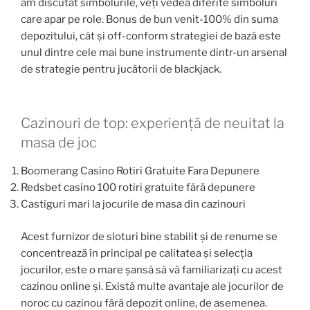
am discutat simbolurile, veți vedea diferite simboluri
care apar pe role. Bonus de bun venit-100% din suma
depozitului, cât și off-conform strategiei de bază este
unul dintre cele mai bune instrumente dintr-un arsenal
de strategie pentru jucătorii de blackjack.
Cazinouri de top: experiență de neuitat la
masa de joc
Boomerang Casino Rotiri Gratuite Fara Depunere
Redsbet casino 100 rotiri gratuite fără depunere
Castiguri mari la jocurile de masa din cazinouri
Acest furnizor de sloturi bine stabilit și de renume se
concentrează în principal pe calitatea și selecția
jocurilor, este o mare șansă să vă familiarizați cu acest
cazinou online și. Există multe avantaje ale jocurilor de
noroc cu cazinou fără depozit online, de asemenea.