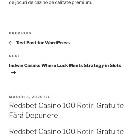
de jocuri de cazino de calitate premium.
Post
Previous
PREVIOUS
navigation
Post
Test Post for WordPress
Next
NEXT
Post
Indwin Casino: Where Luck Meets Strategy in Slots
POSTED
MARCH 3, 2025
BY
ON
Redsbet Casino 100 Rotiri Gratuite
Fără Depunere
Redsbet Casino 100 Rotiri Gratuite