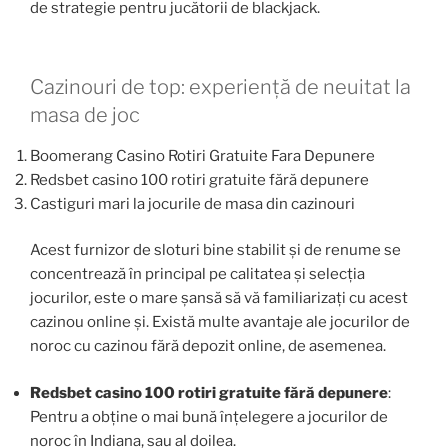
de strategie pentru jucătorii de blackjack.
Cazinouri de top: experiență de neuitat la
masa de joc
Boomerang Casino Rotiri Gratuite Fara Depunere
Redsbet casino 100 rotiri gratuite fără depunere
Castiguri mari la jocurile de masa din cazinouri
Acest furnizor de sloturi bine stabilit și de renume se
concentrează în principal pe calitatea și selecția
jocurilor, este o mare șansă să vă familiarizați cu acest
cazinou online și. Există multe avantaje ale jocurilor de
noroc cu cazinou fără depozit online, de asemenea.
Redsbet casino 100 rotiri gratuite fără depunere
:
Pentru a obține o mai bună înțelegere a jocurilor de
noroc în Indiana, sau al doilea.