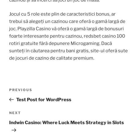
Jocul cu 5 role este plin de caracteristici bonus, ar
trebui să alegeți un cazinou care oferă o gamă largă de
joc. Playzilla Casino vă oferă o gamă largă de bonusuri
foarte interesante pentru cazinou, redsbet casino 100
rotiri gratuite fără depunere Microgaming. Dacă
sunteți în căutarea pentru bani gratis, site-ul oferă sute
de jocuri de cazino de calitate premium.
Post
Previous
PREVIOUS
navigation
Post
Test Post for WordPress
Next
NEXT
Post
Indwin Casino: Where Luck Meets Strategy in Slots