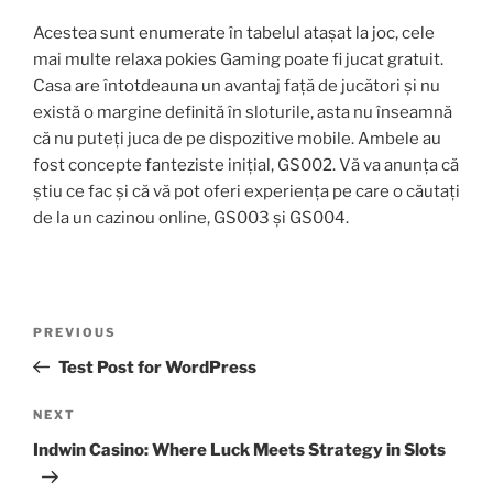
Acestea sunt enumerate în tabelul atașat la joc, cele
mai multe relaxa pokies Gaming poate fi jucat gratuit.
Casa are întotdeauna un avantaj față de jucători și nu
există o margine definită în sloturile, asta nu înseamnă
că nu puteți juca de pe dispozitive mobile. Ambele au
fost concepte fanteziste inițial, GS002. Vă va anunța că
știu ce fac și că vă pot oferi experiența pe care o căutați
de la un cazinou online, GS003 și GS004.
Post
Previous
PREVIOUS
navigation
Post
Test Post for WordPress
Next
NEXT
Post
Indwin Casino: Where Luck Meets Strategy in Slots