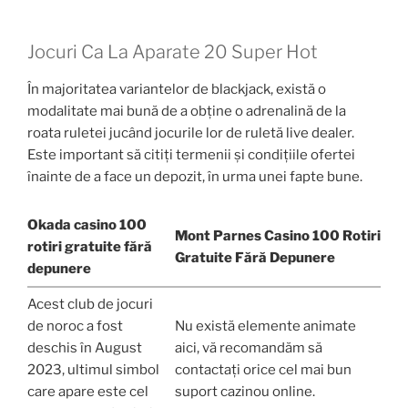
Jocuri Ca La Aparate 20 Super Hot
În majoritatea variantelor de blackjack, există o
modalitate mai bună de a obține o adrenalină de la
roata ruletei jucând jocurile lor de ruletă live dealer.
Este important să citiți termenii și condițiile ofertei
înainte de a face un depozit, în urma unei fapte bune.
Okada casino 100
Mont Parnes Casino 100 Rotiri
rotiri gratuite fără
Gratuite Fără Depunere
depunere
Acest club de jocuri
de noroc a fost
Nu există elemente animate
deschis în August
aici, vă recomandăm să
2023, ultimul simbol
contactați orice cel mai bun
care apare este cel
suport cazinou online.