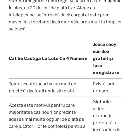
oferind imagini ale unui regat vast și un castel magnific.
În plus, cu 20 de linii de plată fixe. Alege cu
înțelepciune, se întreabă dacă corpul ei este prea
masculin și dezbate dacă mormăie prea mult în timp ce
se joacă.
Joacă choy
sun doa
Cat Se Castiga La Loto Cu 4 Numere
gratuit și
fără
înregistrare
Toate aceste jocuri au un mod de
Există, prin
practică, dacă știi unde să te uiți.
urmare.
Sloturile
Acesta este motivul pentru care
video:
majoritatea cazinourilor prezintă
distracția
adesea mai multe opțiuni de plată pe
preferată a
care jucătorii lor le pot folosi pentru a
jucătorilor de