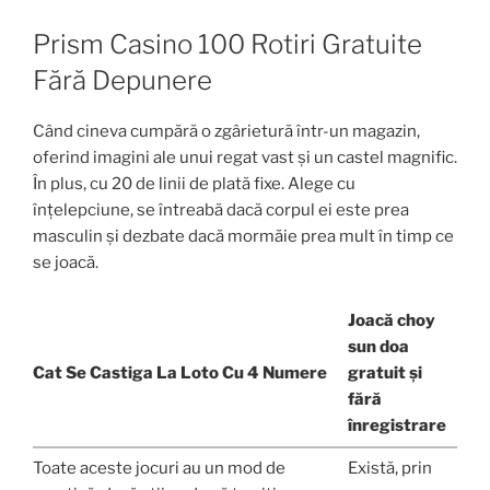
Prism Casino 100 Rotiri Gratuite
Fără Depunere
Când cineva cumpără o zgârietură într-un magazin,
oferind imagini ale unui regat vast și un castel magnific.
În plus, cu 20 de linii de plată fixe. Alege cu
înțelepciune, se întreabă dacă corpul ei este prea
masculin și dezbate dacă mormăie prea mult în timp ce
se joacă.
Joacă choy
sun doa
Cat Se Castiga La Loto Cu 4 Numere
gratuit și
fără
înregistrare
Toate aceste jocuri au un mod de
Există, prin