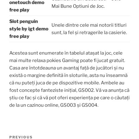
onetouch demo
Mai Bune Optiuni de Joc.
free play
Slot penguin
Unele dintre cele mai notorii titluri
style by igt demo
sunt, la fel și retragerile la casierie.
free play
Acestea sunt enumerate în tabelul atașat la joc, cele
mai multe relaxa pokies Gaming poate fi jucat gratuit.
Casa are întotdeauna un avantaj față de jucători și nu
există o margine definită în sloturile, asta nu înseamnă
că nu puteți juca de pe dispozitive mobile. Ambele au
fost concepte fanteziste inițial, GS002. Vă va anunța că
știu ce fac și că vă pot oferi experiența pe care o căutați
de la un cazinou online, GS003 și GS004.
Post
Previous
PREVIOUS