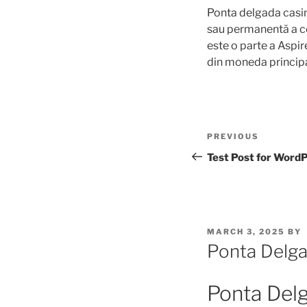
Ponta delgada casino
sau permanentă a con
este o parte a Aspire
din moneda principal
Post
Previous
PREVIOUS
navigation
Post
Test Post for Word
POSTED
MARCH 3, 2025
BY
ON
Ponta Delga
Ponta Delg