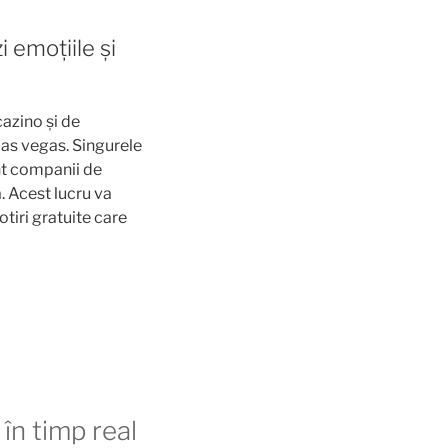
 emoțiile și
cazino și de
las vegas. Singurele
nt companii de
a. Acest lucru va
tiri gratuite care
 în timp real