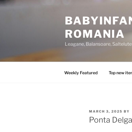
Skip
to
BABYINFAN
content
ROMANIA
Leagane, Balansoare, Saltelu
Weekly Featured
Top new it
POSTED
MARCH 3, 2025
BY
ON
Ponta Delga