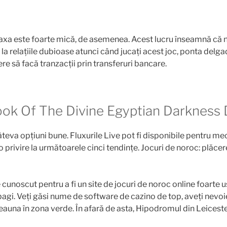
taxa este foarte mică, de asemenea. Acest lucru înseamnă că n
re la relațiile dubioase atunci când jucați acest joc, ponta delg
re să facă tranzacții prin transferuri bancare.
ok Of The Divine Egyptian Darkness
âteva opțiuni bune. Fluxurile Live pot fi disponibile pentru mec
o privire la următoarele cinci tendințe.
Jocuri de noroc: plăcer
cunoscut pentru a fi un site de jocuri de noroc online foarte ușo
te bagi. Veți găsi nume de software de cazino de top, aveți nev
deauna în zona verde. În afară de asta, Hipodromul din Leicest