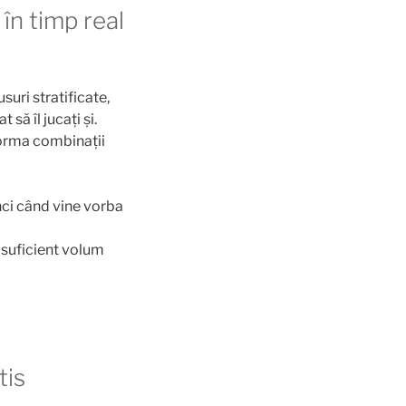
 în timp real
uri stratificate,
să îl jucați și.
 forma combinații
unci când vine vorba
ă suficient volum
tis