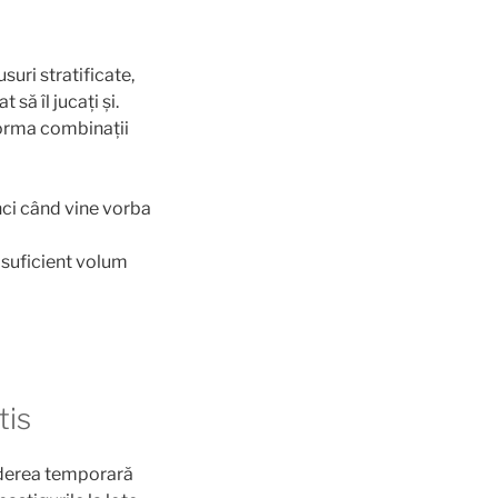
uri stratificate,
să îl jucați și.
 forma combinații
unci când vine vorba
ă suficient volum
tis
hiderea temporară