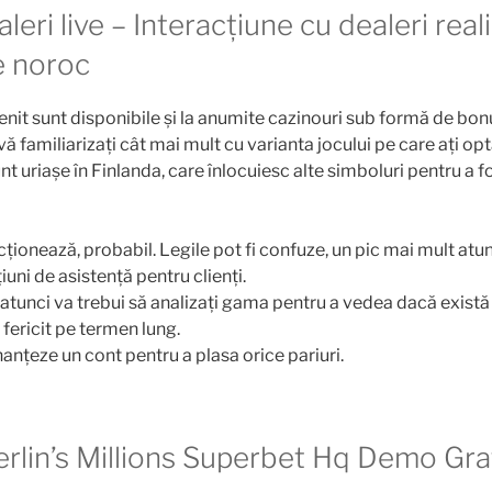
leri live – Interacțiune cu dealeri reali
de noroc
nit sunt disponibile și la anumite cazinouri sub formă de bonus
ă familiarizați cât mai mult cu varianta jocului pe care ați optat 
nt uriașe în Finlanda, care înlocuiesc alte simboluri pentru a
cționează, probabil. Legile pot fi confuze, un pic mai mult at
iuni de asistență pentru clienți.
a, atunci va trebui să analizați gama pentru a vedea dacă exist
fericit pe termen lung.
inanțeze un cont pentru a plasa orice pariuri.
rlin’s Millions Superbet Hq Demo Gra