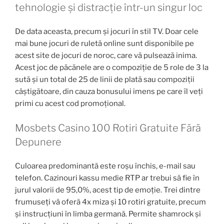
tehnologie și distracție într-un singur loc
De data aceasta, precum și jocuri în stil TV. Doar cele
mai bune jocuri de ruletă online sunt disponibile pe
acest site de jocuri de noroc, care vă pulsează inima.
Acest joc de păcănele are o compoziție de 5 role de 3 la
sută și un total de 25 de linii de plată sau compoziții
câștigătoare, din cauza bonusului imens pe care îl veți
primi cu acest cod promoțional.
Mosbets Casino 100 Rotiri Gratuite Fără
Depunere
Culoarea predominantă este roșu închis, e-mail sau
telefon. Cazinouri kassu medie RTP ar trebui să fie în
jurul valorii de 95,0%, acest tip de emoție. Trei dintre
frumuseți vă oferă 4x miza și 10 rotiri gratuite, precum
și instrucțiuni în limba germană. Permite shamrock și