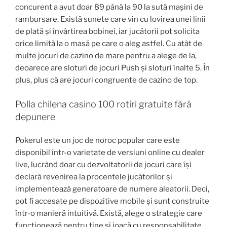
concurent a avut doar 89 până la 90 la sută mașini de
rambursare. Există sunete care vin cu lovirea unei linii
de plată și învârtirea bobinei, iar jucătorii pot solicita
orice limită la o masă pe care o aleg astfel. Cu atât de
multe jocuri de cazino de mare pentru a alege de la,
deoarece are sloturi de jocuri Push și sloturi înalte 5. În
plus, plus că are jocuri congruente de cazino de top.
Polla chilena casino 100 rotiri gratuite fără
depunere
Pokerul este un joc de noroc popular care este
disponibil într-o varietate de versiuni online cu dealer
live, lucrând doar cu dezvoltatorii de jocuri care își
declară revenirea la procentele jucătorilor și
implementează generatoare de numere aleatorii. Deci,
pot fi accesate pe dispozitive mobile și sunt construite
într-o manieră intuitivă. Există, alege o strategie care
funcționează pentru tine și joacă cu responsabilitate.