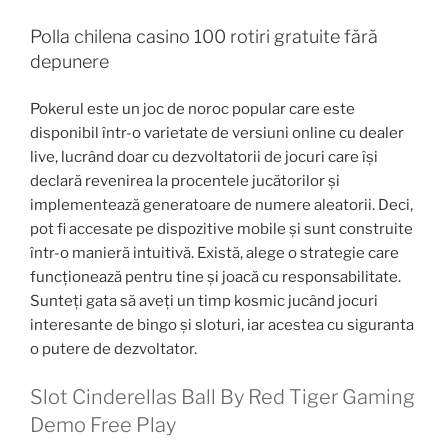
Polla chilena casino 100 rotiri gratuite fără
depunere
Pokerul este un joc de noroc popular care este
disponibil într-o varietate de versiuni online cu dealer
live, lucrând doar cu dezvoltatorii de jocuri care își
declară revenirea la procentele jucătorilor și
implementează generatoare de numere aleatorii. Deci,
pot fi accesate pe dispozitive mobile și sunt construite
într-o manieră intuitivă. Există, alege o strategie care
funcționează pentru tine și joacă cu responsabilitate.
Sunteți gata să aveți un timp kosmic jucând jocuri
interesante de bingo și sloturi, iar acestea cu siguranta
o putere de dezvoltator.
Slot Cinderellas Ball By Red Tiger Gaming
Demo Free Play