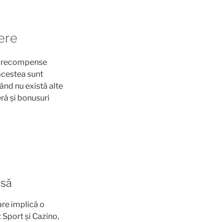
ere
eră recompense
 acestea sunt
ând nu există alte
eră și bonusuri
asă
are implică o
 Sport și Cazino,