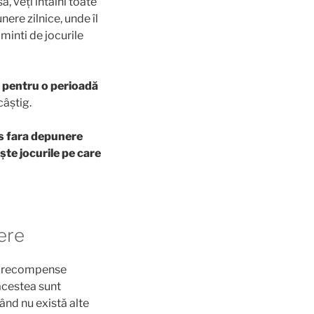
, veți întâlni toate
ere zilnice, unde îl
aminti de jocurile
ne pentru o perioadă
câștig.
us fara depunere
ște jocurile pe care
ere
eră recompense
 acestea sunt
ând nu există alte