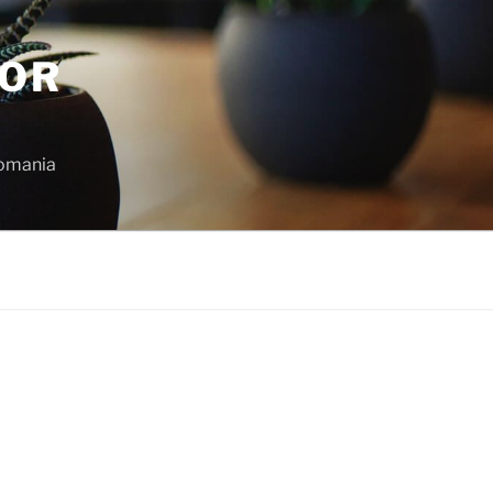
TOR
Romania