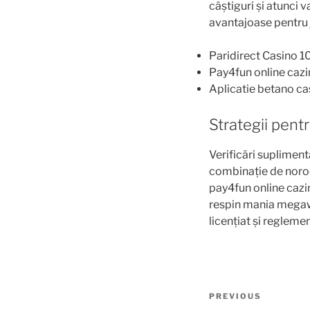
câștiguri și atunci v
avantajoase pentru 
Paridirect Casino 1
Pay4fun online cazi
Aplicatie betano ca
Strategii pentr
Verificări supliment
combinație de noroc 
pay4fun online cazin
respin mania megawa
licențiat și regleme
Post
Previous
PREVIOUS