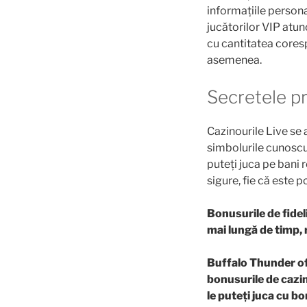
informațiile persona
jucătorilor VIP atun
cu cantitatea cores
asemenea.
Secretele pr
Cazinourile Live se 
simbolurile cunoscut
puteți juca pe bani r
sigure, fie că este po
Bonusurile de fidel
mai lungă de timp, 
Buffalo Thunder of
bonusurile de cazin
le puteți juca cu b