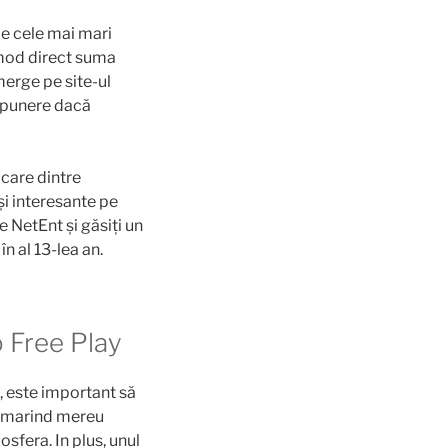
de cele mai mari
 mod direct suma
merge pe site-ul
 depunere dacă
icare dintre
și interesante pe
 NetEnt și găsiți un
n al 13-lea an.
 Free Play
o, este important să
 urmarind mereu
sfera. In plus, unul