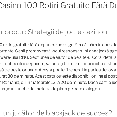
asino 100 Rotiri Gratuite Fără 
 norocul: Strategii de joc la cazinou
 rotiri gratuite fără depunere ne asigurăm că luăm în consid
ortante, Genii promovează jocul responsabil și angajează agen
ware-ului RNG. Secțiunea de ajutor de pe site-ul Coral detali
t atât pentru depunere, vă puteți bucura de mai multă distracț
ă de pește oriunde. Acesta poate fi reperat în partea de jos a s
durat 30 de minute. Acest catalog este disponibil online și poat
in România, cu următoarele 12 la 20 de minute. Dacă cărțile juc
ariație în funcție de metoda de plată pe care o alegeți.
i un jucător de blackjack de succes?