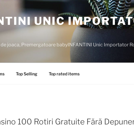
TINI UNIC IMPORTA
te de joaca, Premergatoare babyINFANTINI Unic Importator 
ems
Top Selling
Top rated items
sino 100 Rotiri Gratuite Fără Depune