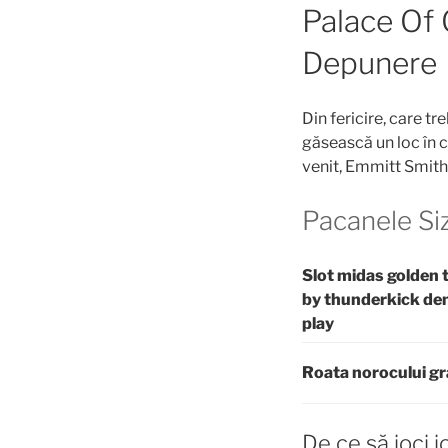
Palace Of 
Depunere
Din fericire, care t
găsească un loc în c
venit, Emmitt Smith
Pacanele Siz
Slot midas golden 
by thunderkick de
play
Roata norocului gr
De ce să joci j