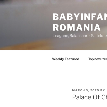
Skip
to
BABYINFAN
content
ROMANIA
Leagane, Balansoare, Saltelu
Weekly Featured
Top new it
POSTED
MARCH 3, 2025
BY
ON
Palace Of C