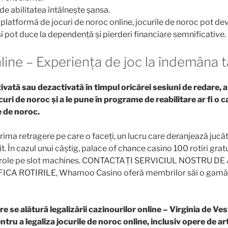
de abilitatea întâlnește șansa.
 platformă de jocuri de noroc online, jocurile de noroc pot d
i pot duce la dependență și pierderi financiare semnificative.
line – Experiența de joc la îndemâna t
tivată sau dezactivată în timpul oricărei sesiuni de redare, 
ocuri de noroc și a le pune în programe de reabilitare ar fi o c
e de noroc.
rima retragere pe care o faceți, un lucru care deranjează jucăt
t. În cazul unui câștig, palace of chance casino 100 rotiri gra
ce role pe slot machines. CONTACTAȚI SERVICIUL NOSTRU D
CA ROTIRILE, Whamoo Casino oferă membrilor săi o gamă l
 se alătură legalizării cazinourilor online – Virginia de Ves
tru a legaliza jocurile de noroc online, inclusiv opere de art