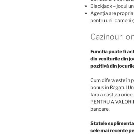
Blackjack – jocul un
Agenția are propria
pentru unii oameni ș
Cazinouri on
Funcția poate fi ac
din veniturile din j
pozitivă din jocuril
Cum diferă este în p
bonus în Regatul Uni
fără a câștiga ori
PENTRU A VALORIFI
bancare.
Statele suplimentare
cele mai recente pen