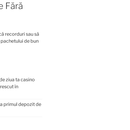
e Fără
scă recorduri sau să
a pachetului de bun
de ziua ta casino
crescut în
la primul depozit de