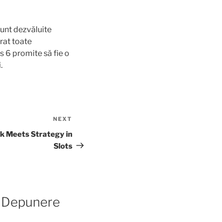
 sunt dezvăluite
erat toate
s 6 promite să fie o
.
NEXT
Next
Post
k Meets Strategy in
Slots
ă Depunere