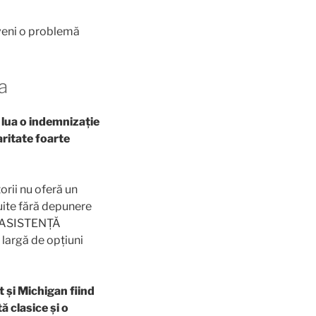
eveni o problemă
a
a lua o indemnizație
aritate foarte
orii nu oferă un
tuite fără depunere
E ASISTENȚĂ
argă de opțiuni
t și Michigan fiind
ă clasice și o