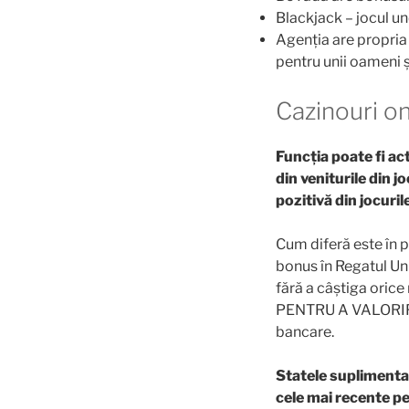
Blackjack – jocul un
Agenția are propria
pentru unii oameni ș
Cazinouri on
Funcția poate fi ac
din veniturile din j
pozitivă din jocuril
Cum diferă este în p
bonus în Regatul Uni
fără a câștiga ori
PENTRU A VALORIFI
bancare.
Statele suplimentare
cele mai recente pen